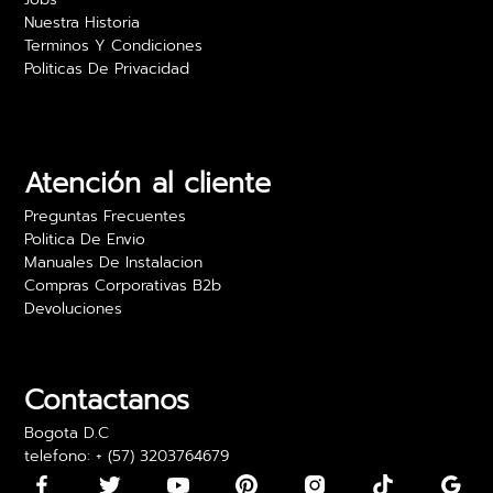
Nuestra Historia
Terminos Y Condiciones
Politicas De Privacidad
Camilo Rojas
Las películas para vidrio realmente ofrecen
privacidad sin sacrificar luz. Estoy muy feliz con
los resultados y el precio es excelente. Lo
Atención al cliente
recomiendo para oficinas.
Preguntas Frecuentes
24 abril 2024
Politica De Envio
Manuales De Instalacion
Compras Corporativas B2b
Devoluciones
Daniela Martínez
Los vinilos adhesivos para paredes son bonitos,
pero algunos llegaron con los bordes un poco
Contactanos
doblados. Los pude usar, pero fue algo incómodo
Bogota D.C
telefono: + (57) 3203764679
15 mayo 2024