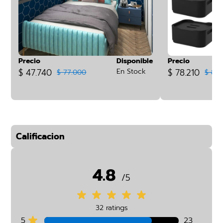
Precio
Disponible
Precio
$ 47.740
En Stock
$ 78.210
$ 77.000
$ 86.
Calificacion
4.8
/5
32 ratings
5
23