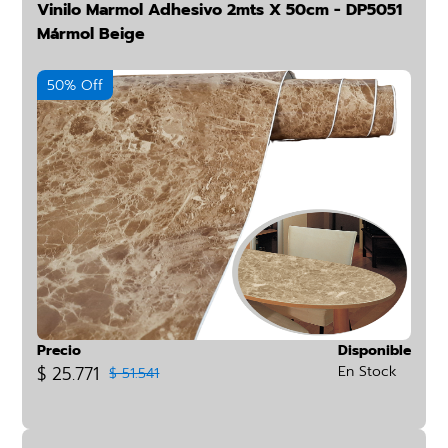
Vinilo Marmol Adhesivo 2mts X 50cm - DP5051
Mármol Beige
50% Off
Precio
Disponible
$ 25.771
En Stock
$ 51.541