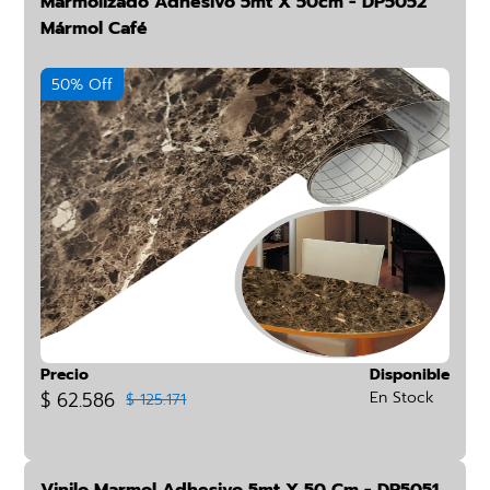
Marmolizado Adhesivo 5mt X 50cm - DP5052
Mármol Café
50% Off
Precio
Disponible
$ 62.586
En Stock
$ 125.171