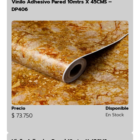
Vinilo Adhesivo Pared 10mtrs X 45CMS –
DP406
Precio
Disponible
$ 73.750
En Stock