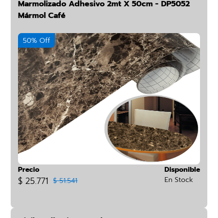
Marmolizado Adhesivo 2mt X 50cm - DP5052
Mármol Café
50% Off
Precio
Disponible
$ 25.771
En Stock
$ 51.541