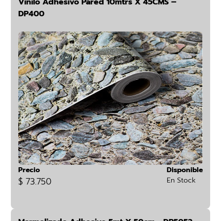
Vinilo Adhesivo Pared 10mtrs X 45CMS –
DP400
Precio
Disponible
$ 73.750
En Stock