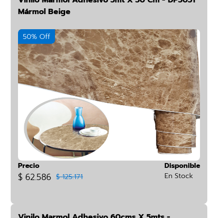
Vinilo Marmol Adhesivo 5mt X 50 Cm - DP5051
Mármol Beige
50% Off
Precio
Disponible
$ 62.586
En Stock
$ 125.171
Vinilo Marmol Adhesivo 60cms X 5mts -