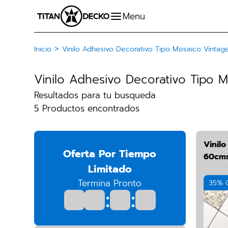
>
Inicio
Vinilo Adhesivo Decorativo Tipo Mosaico Vintag
Vinilo Adhesivo Decorativo Tipo 
Resultados para tu busqueda
5 Productos encontrados
Vinil
Oferta Por Tiempo
60cms
Limitado
Termina Pronto
35% 
:
: