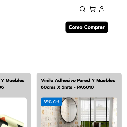
Como Comprar
d Y Muebles
Vinilo Adhesivo Pared Y Muebles
06
60cms X 5mts - PA6010
35% Off