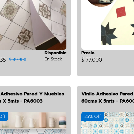
Disponible
Precio
435
En Stock
$ 77.000
$ 49.900
o Adhesivo Pared Y Muebles
Vinilo Adhesivo Pare
 X 5mts - PA6003
60cms X 5mts - PA60
Off
25% Off