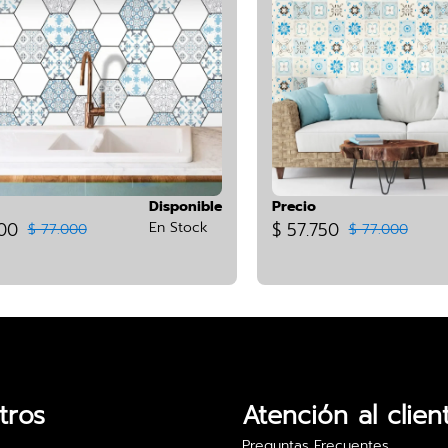
Disponible
Precio
600
En Stock
$ 57.750
$ 77.000
$ 77.000
tros
Atención al clien
Preguntas Frecuentes