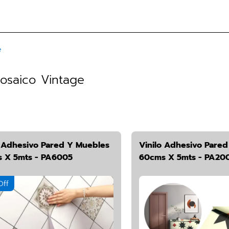
e
Mosaico Vintage
o Adhesivo Pared Y Muebles
Vinilo Adhesivo Pare
 X 5mts - PA6005
60cms X 5mts - PA20
Off