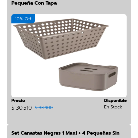
Pequeña Con Tapa
10% Off
Precio
Disponible
$ 30.510
En Stock
$ 33.900
Set Canastas Negras 1 Maxi + 4 Pequeñas Sin