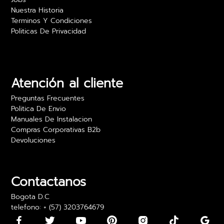
Nuestra Historia
Terminos Y Condiciones
Politicas De Privacidad
Camilo Rojas
Las películas para vidrio realmente ofrecen
privacidad sin sacrificar luz. Estoy muy feliz con
los resultados y el precio es excelente. Lo
Atención al cliente
recomiendo para oficinas.
Preguntas Frecuentes
24 abril 2024
Politica De Envio
Manuales De Instalacion
Compras Corporativas B2b
Devoluciones
Daniela Martínez
Los vinilos adhesivos para paredes son bonitos,
pero algunos llegaron con los bordes un poco
Contactanos
doblados. Los pude usar, pero fue algo incómodo
Bogota D.C
telefono: + (57) 3203764679
15 mayo 2024