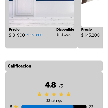
Precio
Disponible
Precio
$ 81.900
En Stock
$ 145.200
$ 163.800
Calificacion
4.8
/5
32 ratings
5
23