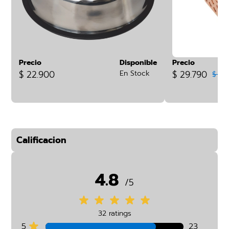
Precio
Disponible
Precio
$ 22.900
En Stock
$ 29.790
$ 33
Calificacion
4.8
/5
32 ratings
5
23