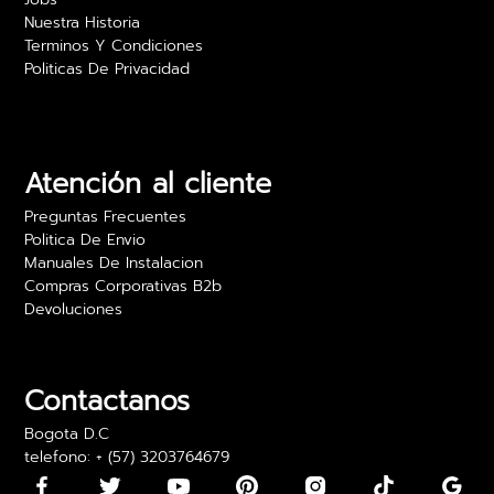
Nuestra Historia
Terminos Y Condiciones
Politicas De Privacidad
Camilo Rojas
Las películas para vidrio realmente ofrecen
privacidad sin sacrificar luz. Estoy muy feliz con
los resultados y el precio es excelente. Lo
Atención al cliente
recomiendo para oficinas.
Preguntas Frecuentes
24 abril 2024
Politica De Envio
Manuales De Instalacion
Compras Corporativas B2b
Devoluciones
Daniela Martínez
Los vinilos adhesivos para paredes son bonitos,
pero algunos llegaron con los bordes un poco
Contactanos
doblados. Los pude usar, pero fue algo incómodo
Bogota D.C
telefono: + (57) 3203764679
15 mayo 2024