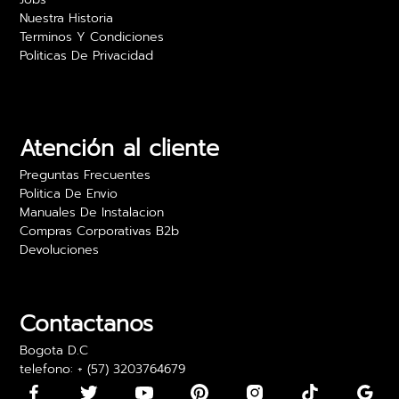
Nuestra Historia
Terminos Y Condiciones
Politicas De Privacidad
Camilo Rojas
Las películas para vidrio realmente ofrecen
privacidad sin sacrificar luz. Estoy muy feliz con
los resultados y el precio es excelente. Lo
Atención al cliente
recomiendo para oficinas.
Preguntas Frecuentes
24 abril 2024
Politica De Envio
Manuales De Instalacion
Compras Corporativas B2b
Devoluciones
Daniela Martínez
Los vinilos adhesivos para paredes son bonitos,
pero algunos llegaron con los bordes un poco
Contactanos
doblados. Los pude usar, pero fue algo incómodo
Bogota D.C
telefono: + (57) 3203764679
15 mayo 2024