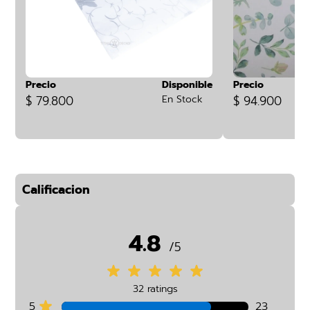
Precio
Disponible
Precio
$ 79.800
En Stock
$ 94.900
Calificacion
4.8
/5
32 ratings
5
23