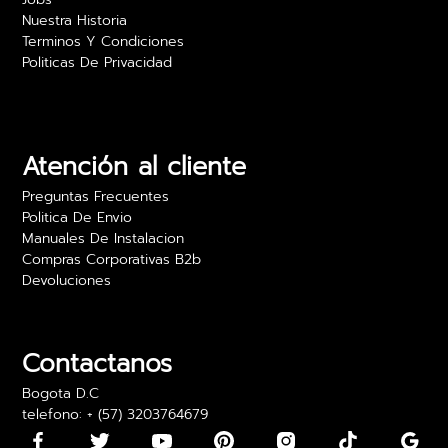
Nuestra Historia
Terminos Y Condiciones
Politicas De Privacidad
Camilo Rojas
Las películas para vidrio realmente ofrecen
privacidad sin sacrificar luz. Estoy muy feliz con
los resultados y el precio es excelente. Lo
Atención al cliente
recomiendo para oficinas.
Preguntas Frecuentes
24 abril 2024
Politica De Envio
Manuales De Instalacion
Compras Corporativas B2b
Devoluciones
Daniela Martínez
Los vinilos adhesivos para paredes son bonitos,
pero algunos llegaron con los bordes un poco
Contactanos
doblados. Los pude usar, pero fue algo incómodo
Bogota D.C
telefono: + (57) 3203764679
15 mayo 2024