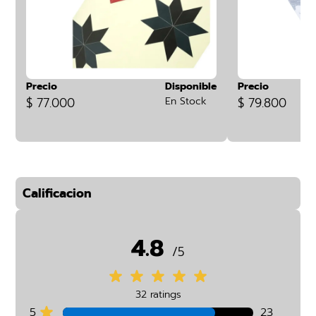
Precio
Disponible
Precio
$ 77.000
En Stock
$ 79.800
Calificacion
4.8
/5
32 ratings
5
23