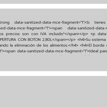
<strong data-sanitized-data-mce-fragment="1">Si ti
ed-data-mce-fragment="1"><span data-sanitized-dat
ros precios son con IVA incluido*</span></p> <p data-
APERTURA CON BOTON 2,80L</span></p> <h4>Su sistema 
tando la eliminación de los alimentos.</h4> <h4>El borde 
1"><span data-sanitized-data-mce-fragment="1">Ideal par
 LIMPIAR</span></p> <p data-sanitized-data-mce-fr
ong> 11 x 23,5 x 20,5 cm</p> <p></span></p> <p data-s
<em data-sanitized-data-mce-fragment="1"
g data-sanitized-data-mce-fragment="1"> </strong>
s de fabrica, NO CUBRE mala manipulación del usuario.<