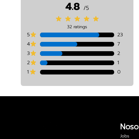
4.8
/5
32 ratings
5
23
4
7
3
2
2
1
1
0
Noso
Jobs