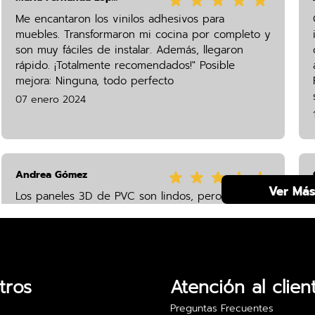
Me encantaron los vinilos adhesivos para
muebles. Transformaron mi cocina por completo y
son muy fáciles de instalar. Además, llegaron
rápido. ¡Totalmente recomendados!" Posible
mejora: Ninguna, todo perfecto
07 enero 2024
Andrea Gómez
Ver Má
Los paneles 3D de PVC son lindos, pero me
costó cortarlos para ajustarlos a mi pared. Una
guía más detallada sobre instalación sería muy útil
28 marzo 2024
tros
Atención al clien
Preguntas Frecuentes