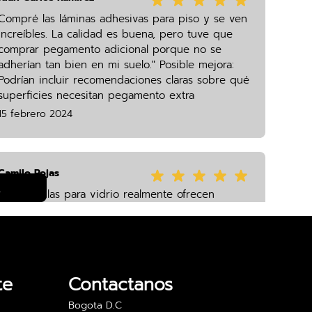
Compré las láminas adhesivas para piso y se ven
increíbles. La calidad es buena, pero tuve que
comprar pegamento adicional porque no se
adherían tan bien en mi suelo." Posible mejora:
Podrían incluir recomendaciones claras sobre qué
superficies necesitan pegamento extra
15 febrero 2024
Camilo Rojas
s
Las películas para vidrio realmente ofrecen
privacidad sin sacrificar luz. Estoy muy feliz con
los resultados y el precio es excelente. Lo
recomiendo para oficinas.
24 abril 2024
te
Contactanos
Bogota D.C