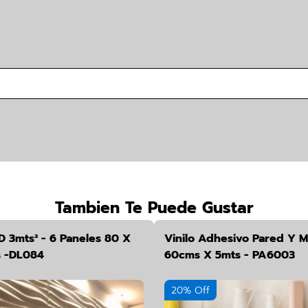
Tambien Te Puede Gustar
D 3mts² - 6 Paneles 80 X
Vinilo Adhesivo Pared Y 
s -DL084
60cms X 5mts - PA6003
20% Off