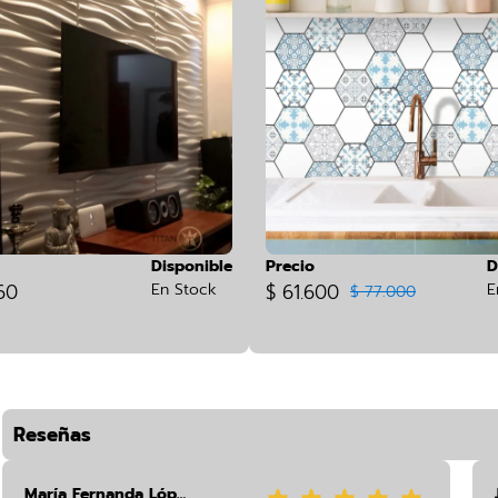
Disponible
Precio
D
60
En Stock
$ 61.600
E
$ 77.000
Reseñas
María Fernanda López