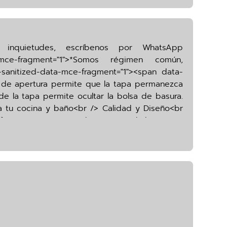
enes inquietudes, escríbenos por WhatsApp
a-mce-fragment="1">*Somos régimen común,
sanitized-data-mce-fragment="1"><span data-
de apertura permite que la tapa permanezca
de la tapa permite ocultar la bolsa de basura.
a tu cocina y baño<br /> Calidad y Diseño<br
agment="1"><span data-sanitized-data-mce-
anitized-data-mce-fragment="1"><span data-
><strong data-sanitized-data-mce-
</em>meses. <em data-sanitized-data-mce-
/em></span></p>