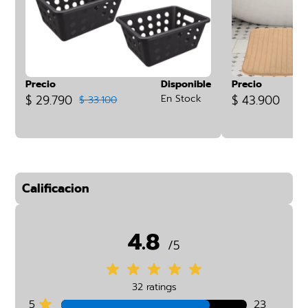
Precio
Disponible
Precio
$ 29.790
En Stock
$ 43.900
$ 33.100
Calificacion
4.8
/5
32 ratings
5
23