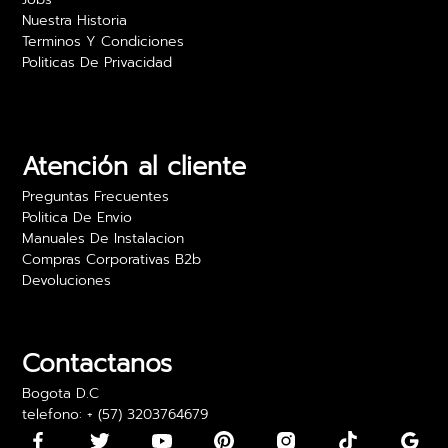
Nuestra Historia
Terminos Y Condiciones
Politicas De Privacidad
Camilo Rojas
Las películas para vidrio realmente ofrecen
privacidad sin sacrificar luz. Estoy muy feliz con
los resultados y el precio es excelente. Lo
Atención al cliente
recomiendo para oficinas.
Preguntas Frecuentes
24 abril 2024
Politica De Envio
Manuales De Instalacion
Compras Corporativas B2b
Devoluciones
Daniela Martínez
Los vinilos adhesivos para paredes son bonitos,
pero algunos llegaron con los bordes un poco
Contactanos
doblados. Los pude usar, pero fue algo incómodo
Bogota D.C
telefono: + (57) 3203764679
15 mayo 2024