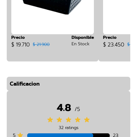
Precio
Disponible
Precio
$ 19.710
En Stock
$ 23.450
$ 21.900
$ 33
Calificacion
4.8
/5
32 ratings
5
23