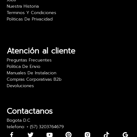
Nuestra Historia
Terminos Y Condiciones
Politicas De Privacidad
Camilo Rojas
Las películas para vidrio realmente ofrecen
privacidad sin sacrificar luz. Estoy muy feliz con
los resultados y el precio es excelente. Lo
Atención al cliente
recomiendo para oficinas.
Preguntas Frecuentes
24 abril 2024
Politica De Envio
Manuales De Instalacion
Compras Corporativas B2b
Devoluciones
Daniela Martínez
Los vinilos adhesivos para paredes son bonitos,
pero algunos llegaron con los bordes un poco
Contactanos
doblados. Los pude usar, pero fue algo incómodo
Bogota D.C
telefono: + (57) 3203764679
15 mayo 2024