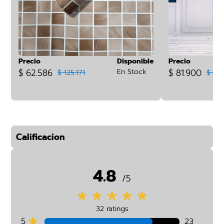
Precio
Disponible
Precio
$ 62.586
En Stock
$ 81.900
$ 125.171
$ 16
Calificacion
4.8
/5
32 ratings
5
23