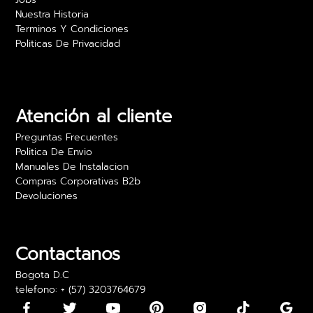
Nuestra Historia
Terminos Y Condiciones
Politicas De Privacidad
Camilo Rojas
Las películas para vidrio realmente ofrecen
privacidad sin sacrificar luz. Estoy muy feliz con
los resultados y el precio es excelente. Lo
Atención al cliente
recomiendo para oficinas.
Preguntas Frecuentes
24 abril 2024
Politica De Envio
Manuales De Instalacion
Compras Corporativas B2b
Devoluciones
Daniela Martínez
Los vinilos adhesivos para paredes son bonitos,
pero algunos llegaron con los bordes un poco
Contactanos
doblados. Los pude usar, pero fue algo incómodo
Bogota D.C
telefono: + (57) 3203764679
15 mayo 2024