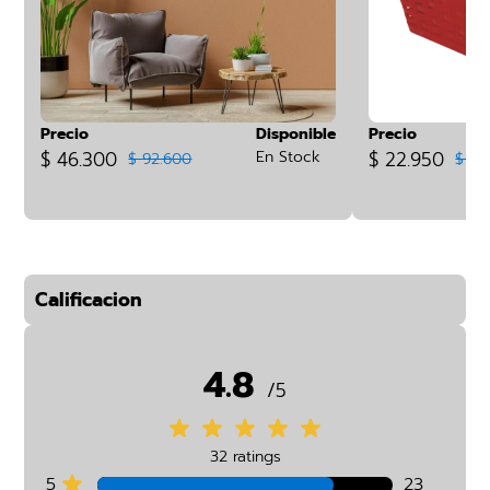
Precio
Disponible
Precio
$ 46.300
En Stock
$ 22.950
$ 92.600
$ 25
Calificacion
4.8
/5
32 ratings
5
23