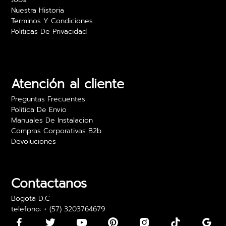
Nuestra Historia
Terminos Y Condiciones
Politicas De Privacidad
Camilo Rojas
Las películas para vidrio realmente ofrecen
privacidad sin sacrificar luz. Estoy muy feliz con
los resultados y el precio es excelente. Lo
Atención al cliente
recomiendo para oficinas.
Preguntas Frecuentes
24 abril 2024
Politica De Envio
Manuales De Instalacion
Compras Corporativas B2b
Devoluciones
Daniela Martínez
Los vinilos adhesivos para paredes son bonitos,
pero algunos llegaron con los bordes un poco
Contactanos
doblados. Los pude usar, pero fue algo incómodo
Bogota D.C
telefono: + (57) 3203764679
15 mayo 2024