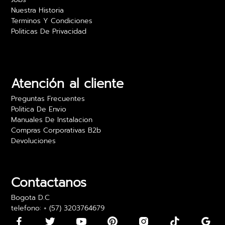
Nuestra Historia
Terminos Y Condiciones
Politicas De Privacidad
Camilo Rojas
Las películas para vidrio realmente ofrecen
privacidad sin sacrificar luz. Estoy muy feliz con
los resultados y el precio es excelente. Lo
Atención al cliente
recomiendo para oficinas.
Preguntas Frecuentes
24 abril 2024
Politica De Envio
Manuales De Instalacion
Compras Corporativas B2b
Devoluciones
Daniela Martínez
Los vinilos adhesivos para paredes son bonitos,
pero algunos llegaron con los bordes un poco
Contactanos
doblados. Los pude usar, pero fue algo incómodo
Bogota D.C
telefono: + (57) 3203764679
15 mayo 2024