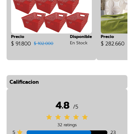
Precio
Disponible
Precio
$ 91.800
En Stock
$ 282.660
$ 102.000
Calificacion
4.8
/5
32 ratings
5
23