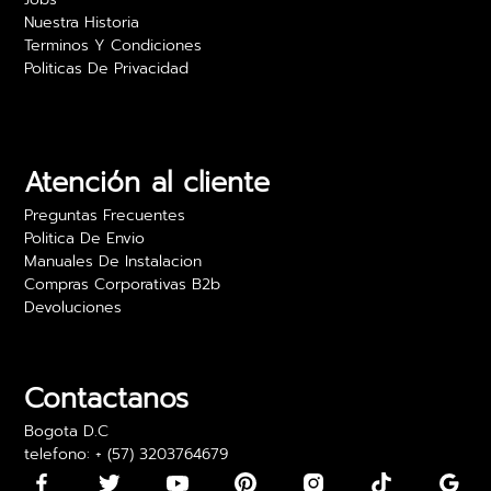
Nuestra Historia
Terminos Y Condiciones
Politicas De Privacidad
Camilo Rojas
Las películas para vidrio realmente ofrecen
privacidad sin sacrificar luz. Estoy muy feliz con
los resultados y el precio es excelente. Lo
Atención al cliente
recomiendo para oficinas.
Preguntas Frecuentes
24 abril 2024
Politica De Envio
Manuales De Instalacion
Compras Corporativas B2b
Devoluciones
Daniela Martínez
Los vinilos adhesivos para paredes son bonitos,
pero algunos llegaron con los bordes un poco
Contactanos
doblados. Los pude usar, pero fue algo incómodo
Bogota D.C
telefono: + (57) 3203764679
15 mayo 2024