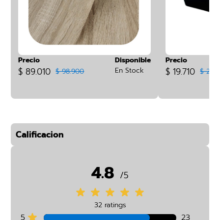
Precio
Disponible
Precio
$ 89.010
En Stock
$ 19.710
$ 98.900
$ 21.
Calificacion
4.8
/5
32 ratings
5
23