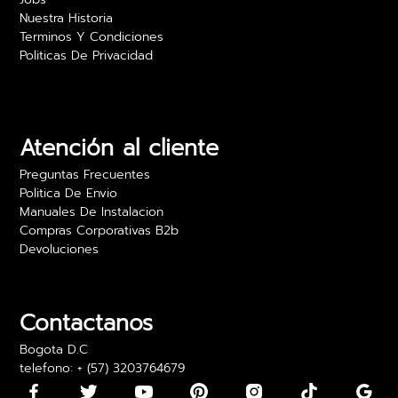
Nuestra Historia
Terminos Y Condiciones
Politicas De Privacidad
Camilo Rojas
Las películas para vidrio realmente ofrecen
privacidad sin sacrificar luz. Estoy muy feliz con
los resultados y el precio es excelente. Lo
Atención al cliente
recomiendo para oficinas.
Preguntas Frecuentes
24 abril 2024
Politica De Envio
Manuales De Instalacion
Compras Corporativas B2b
Devoluciones
Daniela Martínez
Los vinilos adhesivos para paredes son bonitos,
pero algunos llegaron con los bordes un poco
Contactanos
doblados. Los pude usar, pero fue algo incómodo
Bogota D.C
telefono: + (57) 3203764679
15 mayo 2024