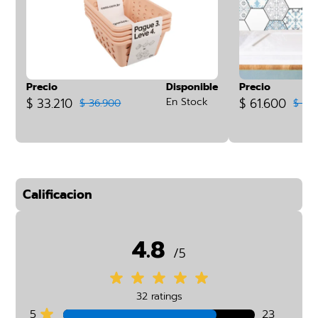
Precio
Disponible
Precio
$ 33.210
En Stock
$ 61.600
$ 36.900
$ 77
Calificacion
4.8
/5
32 ratings
5
23