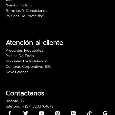
Nuestra Historia
Terminos Y Condiciones
Politicas De Privacidad
Camilo Rojas
Las películas para vidrio realmente ofrecen
privacidad sin sacrificar luz. Estoy muy feliz con
los resultados y el precio es excelente. Lo
Atención al cliente
recomiendo para oficinas.
Preguntas Frecuentes
24 abril 2024
Politica De Envio
Manuales De Instalacion
Compras Corporativas B2b
Devoluciones
Daniela Martínez
Los vinilos adhesivos para paredes son bonitos,
pero algunos llegaron con los bordes un poco
Contactanos
doblados. Los pude usar, pero fue algo incómodo
Bogota D.C
telefono: + (57) 3203764679
15 mayo 2024