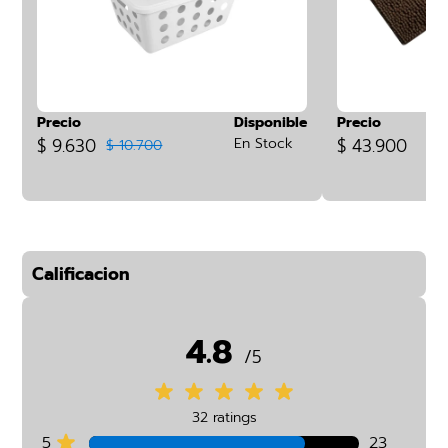
Precio
Disponible
Precio
$ 9.630
En Stock
$ 43.900
$ 10.700
Calificacion
4.8
/5
32 ratings
5
23