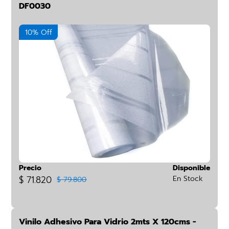
DF0030
10% Off
Precio
Disponible
$ 71.820
En Stock
$ 79.800
Vinilo Adhesivo Para Vidrio 2mts X 120cms -