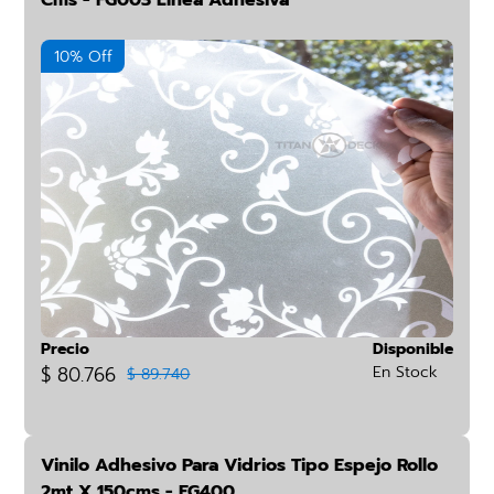
Cms - FG003 Línea Adhesiva
10% Off
Precio
Disponible
$ 80.766
En Stock
$ 89.740
Vinilo Adhesivo Para Vidrios Tipo Espejo Rollo
2mt X 150cms - FG400