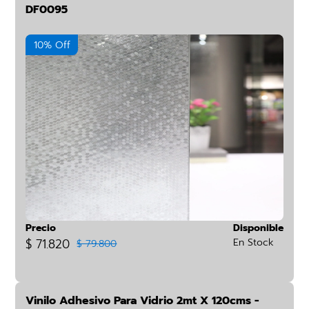
DF0095
10% Off
Precio
Disponible
$ 71.820
En Stock
$ 79.800
Vinilo Adhesivo Para Vidrio 2mt X 120cms -