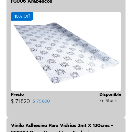
FG006 Arabescos
10% Off
Precio
Disponible
$ 71.820
En Stock
$ 79.800
Vinilo Adhesivo Para Vidrios 2mt X 120cms -