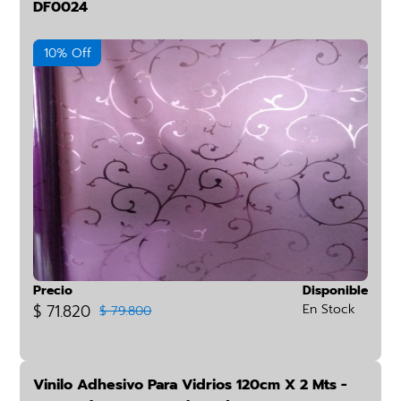
DF0024
10% Off
Precio
Disponible
$ 71.820
En Stock
$ 79.800
Vinilo Adhesivo Para Vidrios 120cm X 2 Mts -