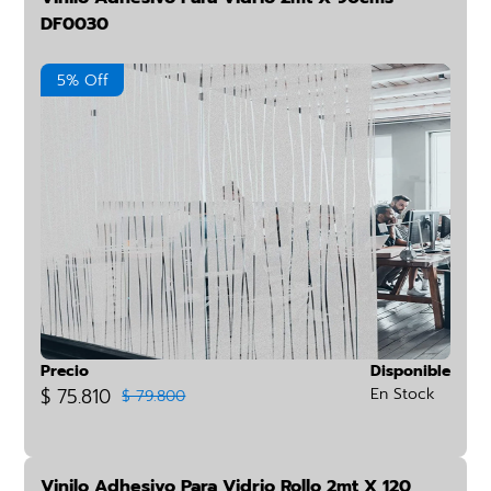
DF0030
5% Off
Precio
Disponible
$ 75.810
En Stock
$ 79.800
Vinilo Adhesivo Para Vidrio Rollo 2mt X 120