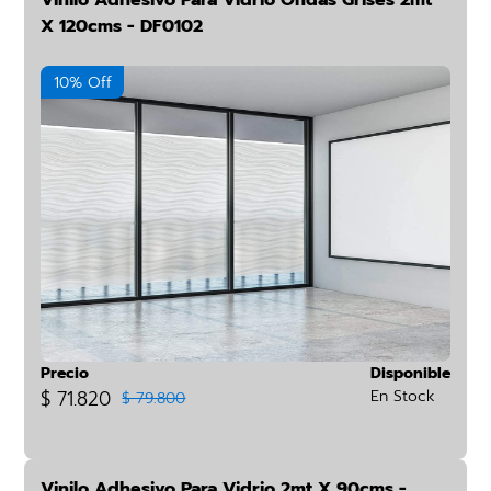
Vinilo Adhesivo Para Vidrio Ondas Grises 2mt
X 120cms - DF0102
10% Off
Precio
Disponible
$ 71.820
En Stock
$ 79.800
Vinilo Adhesivo Para Vidrio 2mt X 90cms -