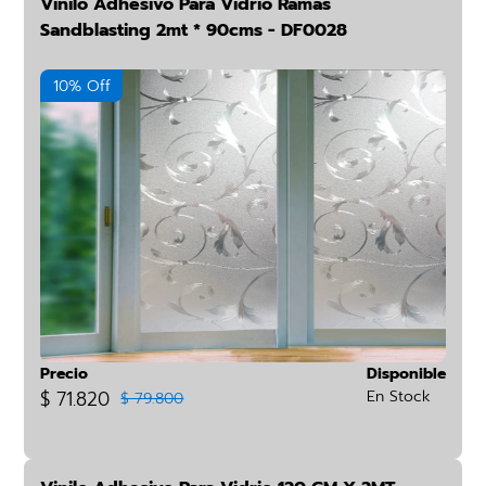
Vinilo Adhesivo Para Vidrio Ramas
Sandblasting 2mt * 90cms - DF0028
10% Off
Precio
Disponible
$ 71.820
En Stock
$ 79.800