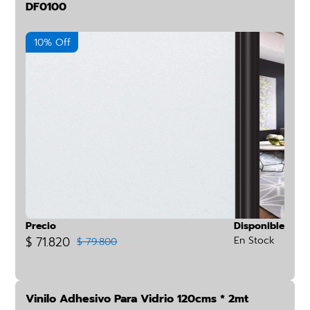
DF0100
10% Off
Precio
Disponible
$ 71.820
En Stock
$ 79.800
Vinilo Adhesivo Para Vidrio 120cms * 2mt