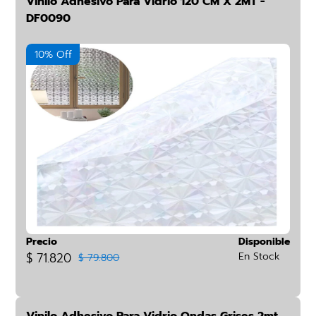
Vinilo Adhesivo Para Vidrio 120 CM X 2MT -
DF0090
10% Off
Precio
Disponible
$ 71.820
En Stock
$ 79.800