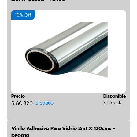
10% Off
Precio
Disponible
$ 80.820
En Stock
$ 89.800
Vinilo Adhesivo Para Vidrio 2mt X 120cms -
DF0010