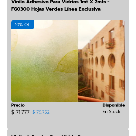
Vinilo Adhesivo Para Vidrios 1mt X 2mts -
FG0300 Hojas Verdes Línea Exclusiva
10% Off
Precio
Disponible
$ 71.777
En Stock
$ 79.752