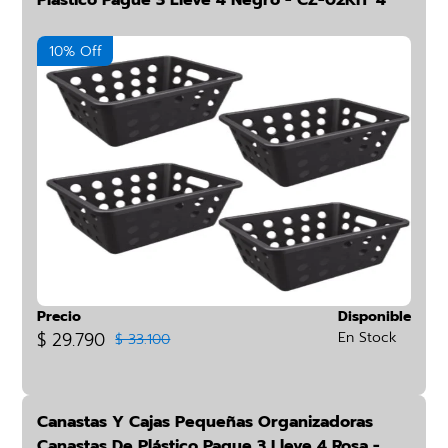
Plástico Pague 3 Lleve 4 Negro - CZ-02KIT*4
10% Off
Precio
Disponible
$ 29.790
En Stock
$ 33.100
Canastas Y Cajas Pequeñas Organizadoras
Canastas De Plástico Pague 3 Lleve 4 Rosa -