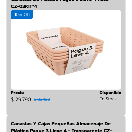
CZ-03KIT*4
10% Off
Precio
Disponible
$ 29.790
En Stock
$ 33.100
Canastas Y Cajas Pequeñas Almacenaje De
Plástico Pague 3 Lleve 4 - Transparente CZ-