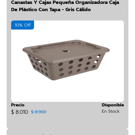
Canastas Y Cajas Pequeña Organizadora Caja
De Plástico Con Tapa - Gris Cálido
10% Off
Precio
Disponible
$ 8.010
En Stock
$ 8.900