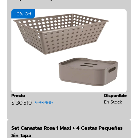
10% Off
Precio
Disponible
$ 30.510
En Stock
$ 33.900
Set Canastas Rosa 1 Maxi + 4 Cestas Pequeñas
Sin Tapa