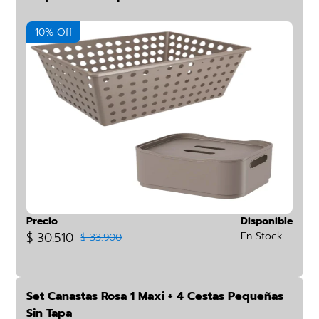
10% Off
Precio
Disponible
$ 30.510
En Stock
$ 33.900
Set Canastas Rosa 1 Maxi + 4 Cestas Pequeñas
Sin Tapa