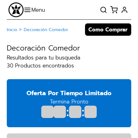
Como Comprar
>
Inicio
Decoración Comedor
Decoración Comedor
Resultados para tu busqueda
30 Productos encontrados
Oferta Por Tiempo Limitado
Termina Pronto
:
: