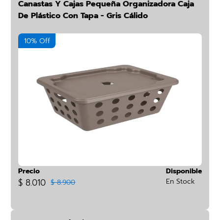
Canastas Y Cajas Pequeña Organizadora Caja
De Plástico Con Tapa - Gris Cálido
10% Off
Precio
Disponible
$ 8.010
En Stock
$ 8.900