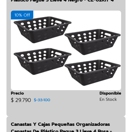
Plástico Pague 3 Lleve 4 Negro - CZ-02KIT*4
10% Off
Precio
Disponible
$ 29.790
En Stock
$ 33.100
Canastas Y Cajas Pequeñas Organizadoras
Canastas De Plástico Pague 3 Lleve 4 Rosa -