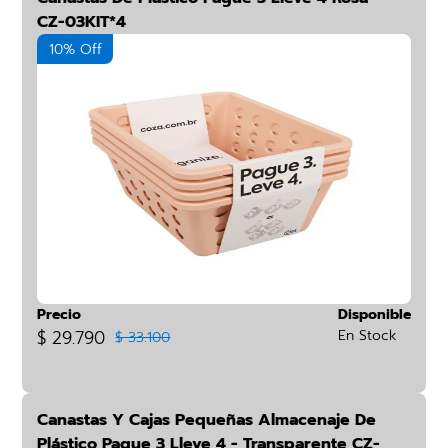
CZ-03KIT*4
10% Off
Precio
Disponible
$ 29.790
En Stock
$ 33.100
Canastas Y Cajas Pequeñas Almacenaje De
Plástico Pague 3 Lleve 4 - Transparente CZ-