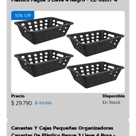
Plástico Pague 3 Lleve 4 Negro - CZ-02KIT*4
10% Off
Precio
Disponible
$ 29.790
En Stock
$ 33.100
Canastas Y Cajas Pequeñas Organizadoras
Canastas De Plástico Pague 3 Lleve 4 Rosa -