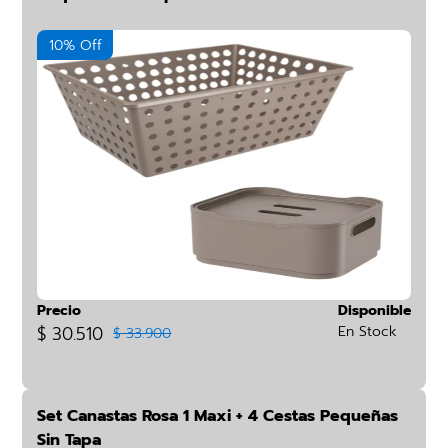
10% Off
Precio
Disponible
$ 30.510
En Stock
$ 33.900
Set Canastas Rosa 1 Maxi + 4 Cestas Pequeñas
Sin Tapa