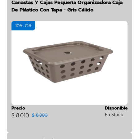
Canastas Y Cajas Pequeña Organizadora Caja
De Plástico Con Tapa - Gris Cálido
10% Off
Precio
Disponible
$ 8.010
En Stock
$ 8.900