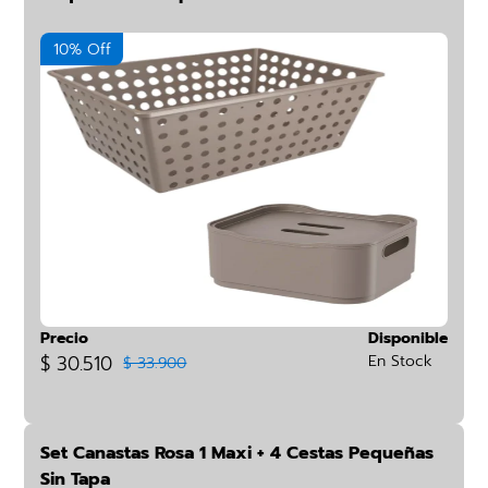
10% Off
Precio
Disponible
$ 30.510
En Stock
$ 33.900
Set Canastas Rosa 1 Maxi + 4 Cestas Pequeñas
Sin Tapa