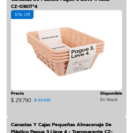
CZ-03KIT*4
10% Off
Precio
Disponible
$ 29.790
En Stock
$ 33.100
Canastas Y Cajas Pequeñas Almacenaje De
Plástico Pague 3 Lleve 4 - Transparente CZ-