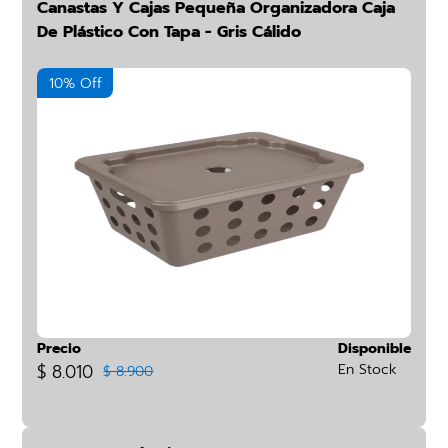
Canastas Y Cajas Pequeña Organizadora Caja
De Plástico Con Tapa - Gris Cálido
10% Off
Precio
Disponible
$ 8.010
En Stock
$ 8.900