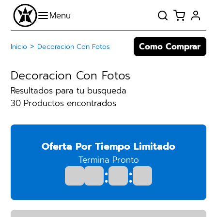
Como Comprar
>
Inicio
Decoracion Con Fotos
Decoracion Con Fotos
Resultados para tu busqueda
30 Productos encontrados
Oferta Por Tiempo Limitado
Termina Pronto
:
: