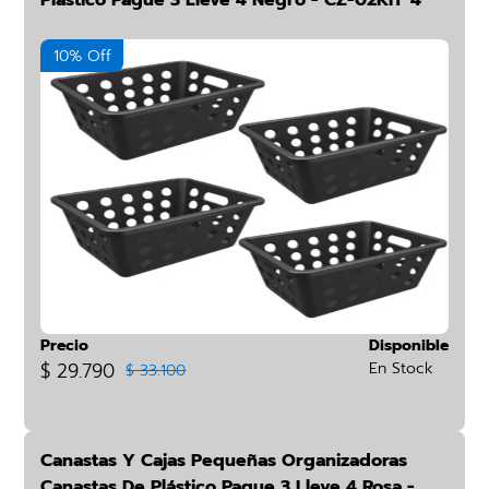
Plástico Pague 3 Lleve 4 Negro - CZ-02KIT*4
10% Off
Precio
Disponible
$ 29.790
En Stock
$ 33.100
Canastas Y Cajas Pequeñas Organizadoras
Canastas De Plástico Pague 3 Lleve 4 Rosa -