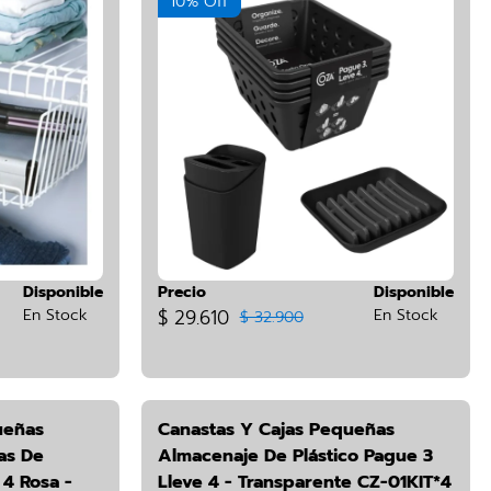
10% Off
Disponible
Precio
Disponible
En Stock
$ 29.610
En Stock
$ 32.900
ueñas
Canastas Y Cajas Pequeñas
as De
Almacenaje De Plástico Pague 3
 4 Rosa -
Lleve 4 - Transparente CZ-01KIT*4