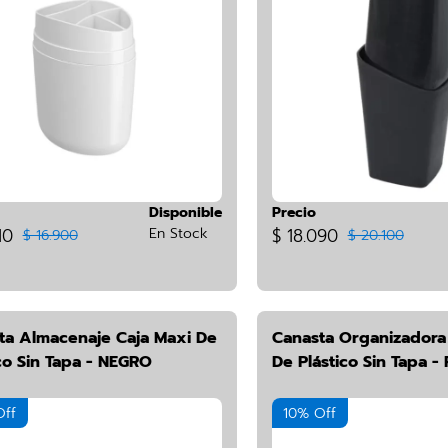
Disponible
Precio
10
En Stock
$ 18.090
$ 16.900
$ 20.100
ta Almacenaje Caja Maxi De
Canasta Organizadora
co Sin Tapa - NEGRO
De Plástico Sin Tapa -
Off
10% Off