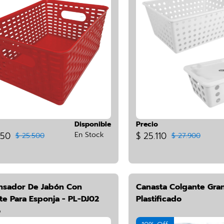
Disponible
Precio
950
En Stock
$ 25.110
$ 25.500
$ 27.900
nsador De Jabón Con
Canasta Colgante Gra
te Para Esponja - PL-DJ02
Plastificado
o