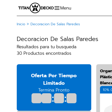
>
Inicio
Decoracion De Salas Paredes
Decoracion De Salas Paredes
Resultados para tu busqueda
30 Productos encontrados
Organ
Oferta Por Tiempo
Plásti
Limitado
Blanc
Termina Pronto
10% 
:
: