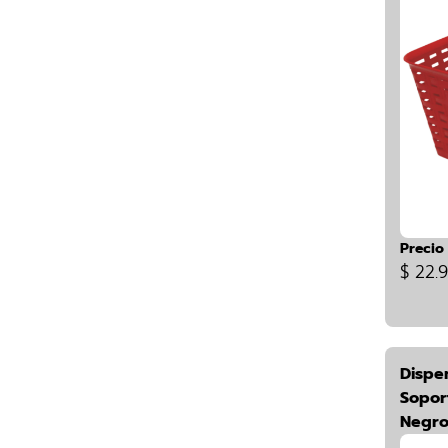
Precio
$ 22.
Dispe
Sopor
Negr