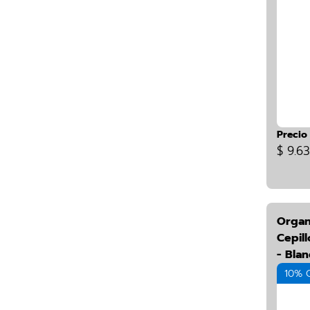
Precio
$ 9.6
Organ
Cepill
- Bla
10% 