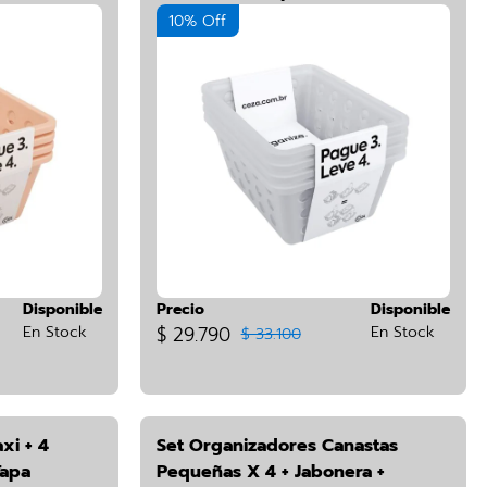
10% Off
Disponible
Precio
Disponible
En Stock
$ 29.790
En Stock
$ 33.100
xi + 4
Set Organizadores Canastas
Tapa
Pequeñas X 4 + Jabonera +