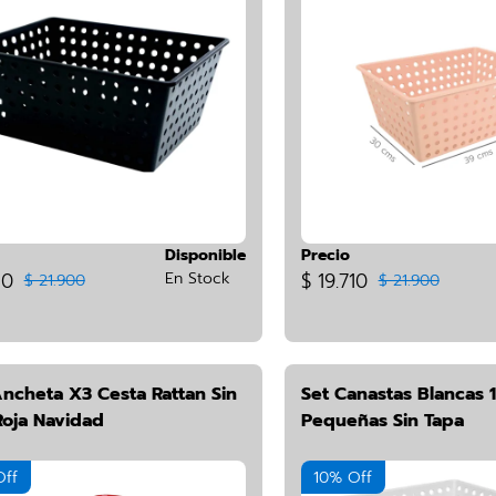
Disponible
Precio
10
En Stock
$ 19.710
$ 21.900
$ 21.900
Ancheta X3 Cesta Rattan Sin
Set Canastas Blancas 1
Roja Navidad
Pequeñas Sin Tapa
Off
10% Off