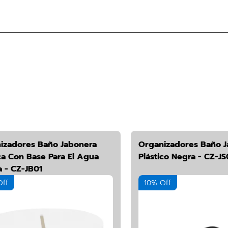
izadores Baño Jabonera
Organizadores Baño J
ca Con Base Para El Agua
Plástico Negra - CZ-JS
a - CZ-JB01
Off
10% Off