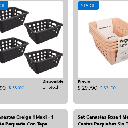
CZ-03KIT*4
Off
10% Off
Disponible
Precio
790
En Stock
$ 29.790
$ 33.100
$ 33.100
nastas Greige 1 Maxi + 1
Set Canastas Rosa 1 Ma
ta Pequeña Con Tapa
Cestas Pequeñas Sin 