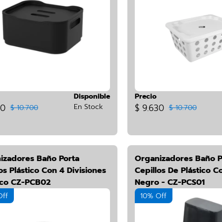
Disponible
Precio
30
En Stock
$ 9.630
$ 10.700
$ 10.700
izadores Baño Porta
Organizadores Baño P
os Plástico Con 4 Divisiones
Cepillos De Plástico C
nco CZ-PCB02
Negro - CZ-PCS01
Off
10% Off