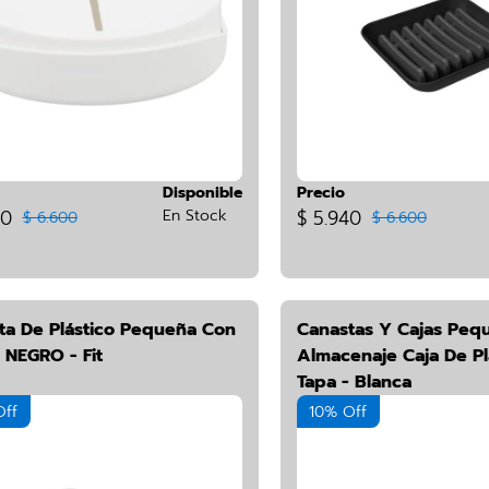
Disponible
Precio
40
En Stock
$ 5.940
$ 6.600
$ 6.600
ta De Plástico Pequeña Con
Canastas Y Cajas Peq
 NEGRO - Fit
Almacenaje Caja De Pl
Tapa - Blanca
Off
10% Off