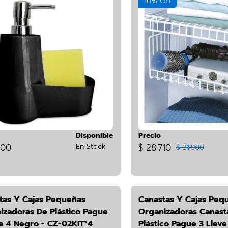
10% Off
Disponible
Precio
900
En Stock
$ 28.710
$ 31.900
tas Y Cajas Pequeñas
Canastas Y Cajas Peq
izadoras De Plástico Pague
Organizadoras Canast
ve 4 Negro - CZ-02KIT*4
Plástico Pague 3 Lleve