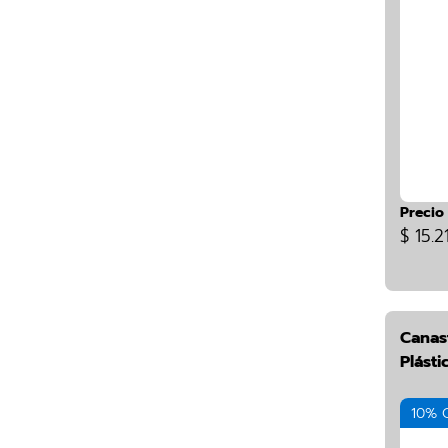
Precio
$ 15.2
Canas
Plásti
10% 