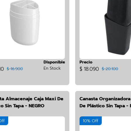
Disponible
Precio
10
En Stock
$ 18.090
$ 16.900
$ 20.100
ta Almacenaje Caja Maxi De
Canasta Organizadora
co Sin Tapa - NEGRO
De Plástico Sin Tapa -
Off
10% Off