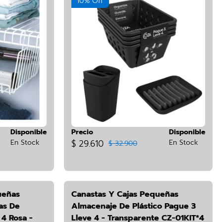
10% Off
Disponible
Precio
Disponible
En Stock
$ 29.610
En Stock
$ 32.900
ueñas
Canastas Y Cajas Pequeñas
as De
Almacenaje De Plástico Pague 3
 4 Rosa -
Lleve 4 - Transparente CZ-01KIT*4