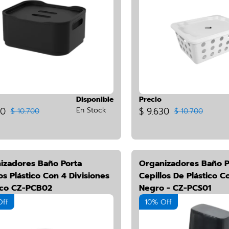
Disponible
Precio
30
En Stock
$ 9.630
$ 10.700
$ 10.700
izadores Baño Porta
Organizadores Baño P
os Plástico Con 4 Divisiones
Cepillos De Plástico C
nco CZ-PCB02
Negro - CZ-PCS01
Off
10% Off