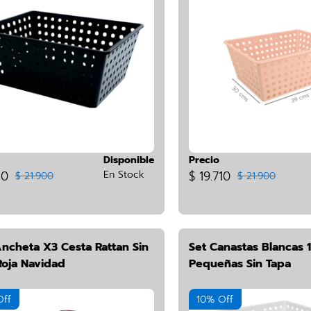
Disponible
Precio
10
En Stock
$ 19.710
$ 21.900
$ 21.900
Ancheta X3 Cesta Rattan Sin
Set Canastas Blancas 1
Roja Navidad
Pequeñas Sin Tapa
Off
10% Off