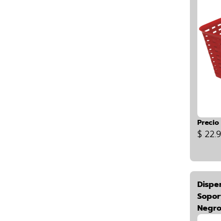
Precio
$ 22.
Dispe
Sopor
Negr