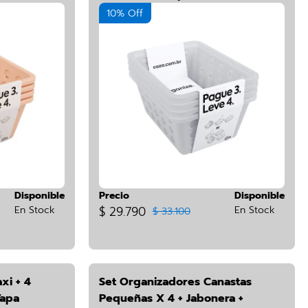
10% Off
Disponible
Precio
Disponible
En Stock
$ 29.790
En Stock
$ 33.100
xi + 4
Set Organizadores Canastas
Tapa
Pequeñas X 4 + Jabonera +