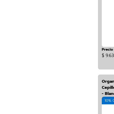
Precio
$ 9.6
Organ
Cepill
- Bla
10% 