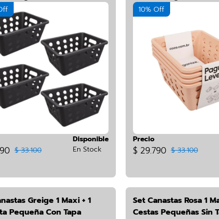
CZ-03KIT*4
Off
10% Off
Disponible
Precio
790
En Stock
$ 29.790
$ 33.100
$ 33.100
nastas Greige 1 Maxi + 1
Set Canastas Rosa 1 Ma
ta Pequeña Con Tapa
Cestas Pequeñas Sin 