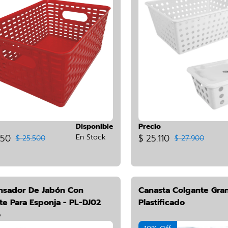
Disponible
Precio
950
En Stock
$ 25.110
$ 25.500
$ 27.900
nsador De Jabón Con
Canasta Colgante Gra
te Para Esponja - PL-DJ02
Plastificado
o