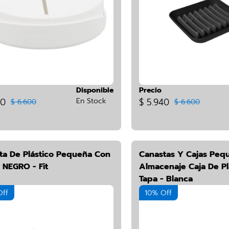
Disponible
Precio
40
En Stock
$ 5.940
$ 6.600
$ 6.600
ta De Plástico Pequeña Con
Canastas Y Cajas Peq
 NEGRO - Fit
Almacenaje Caja De Pl
Tapa - Blanca
Off
10% Off