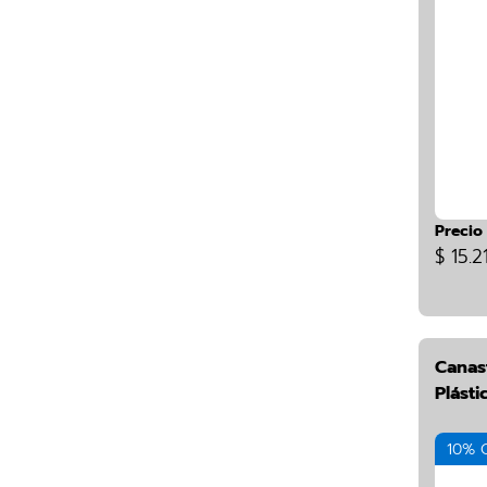
Precio
$ 15.2
Canas
Plásti
10% 