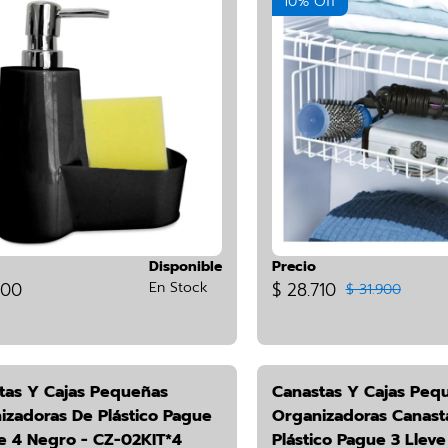
10% Off
Disponible
Precio
900
En Stock
$ 28.710
$ 31.900
tas Y Cajas Pequeñas
Canastas Y Cajas Peq
izadoras De Plástico Pague
Organizadoras Canast
ve 4 Negro - CZ-02KIT*4
Plástico Pague 3 Lleve