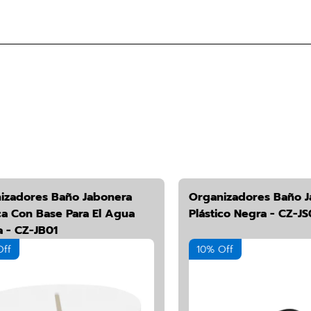
izadores Baño Jabonera
Organizadores Baño J
ca Con Base Para El Agua
Plástico Negra - CZ-JS
a - CZ-JB01
Off
10% Off