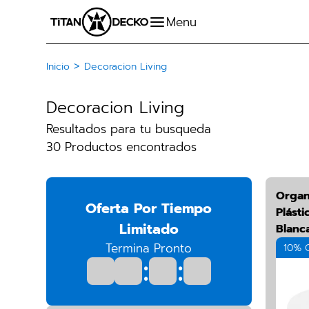
>
Inicio
Decoracion Living
Decoracion Living
Resultados para tu busqueda
30 Productos encontrados
Organ
Oferta Por Tiempo
Plásti
Limitado
Blanc
Termina Pronto
10% 
:
: