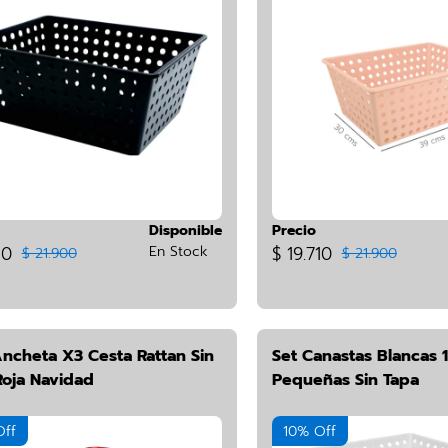
Disponible
Precio
10
En Stock
$ 19.710
$ 21.900
$ 21.900
Ancheta X3 Cesta Rattan Sin
Set Canastas Blancas 1
Roja Navidad
Pequeñas Sin Tapa
Off
10% Off