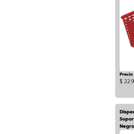
Precio
$ 22.
Dispe
Sopor
Negr