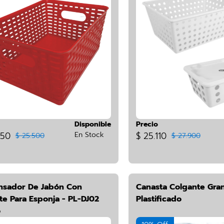
Disponible
Precio
950
En Stock
$ 25.110
$ 25.500
$ 27.900
nsador De Jabón Con
Canasta Colgante Gra
te Para Esponja - PL-DJ02
Plastificado
o