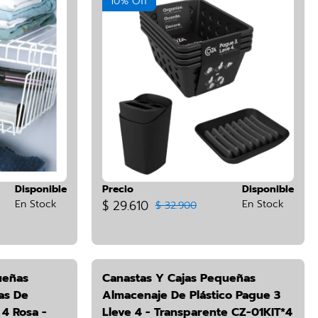
10% Off
Disponible
Precio
Disponible
En Stock
$ 29.610
En Stock
$ 32.900
ueñas
Canastas Y Cajas Pequeñas
as De
Almacenaje De Plástico Pague 3
 4 Rosa -
Lleve 4 - Transparente CZ-01KIT*4