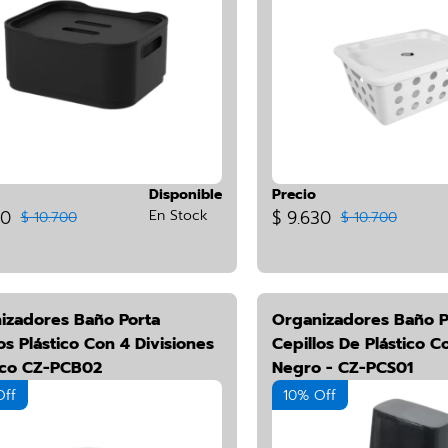
Disponible
Precio
30
En Stock
$ 9.630
$ 10.700
$ 10.700
izadores Baño Porta
Organizadores Baño P
os Plástico Con 4 Divisiones
Cepillos De Plástico C
nco CZ-PCB02
Negro - CZ-PCS01
Off
10% Off