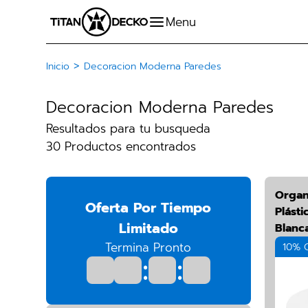
>
Inicio
Decoracion Moderna Paredes
Decoracion Moderna Paredes
Resultados para tu busqueda
30 Productos encontrados
Organ
Oferta Por Tiempo
Plásti
Limitado
Blanc
Termina Pronto
10% 
:
: