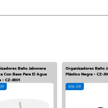
izadores Baño Jabonera
Organizadores Baño J
ca Con Base Para El Agua
Plástico Negra - CZ-JS
a - CZ-JB01
Off
10% Off