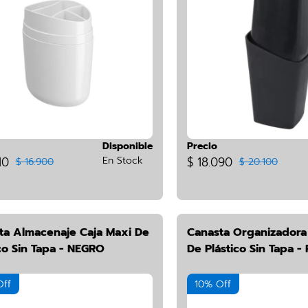
Disponible
Precio
10
En Stock
$ 18.090
$ 16.900
$ 20.100
ta Almacenaje Caja Maxi De
Canasta Organizadora
co Sin Tapa - NEGRO
De Plástico Sin Tapa -
Off
10% Off