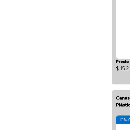
Precio
$ 15.2
Canas
Plásti
10% 