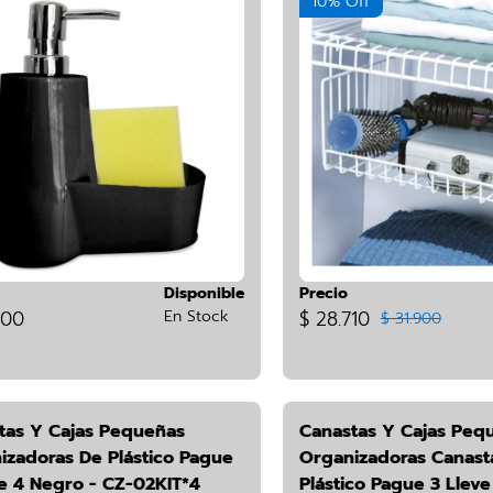
10% Off
Disponible
Precio
900
En Stock
$ 28.710
$ 31.900
tas Y Cajas Pequeñas
Canastas Y Cajas Peq
izadoras De Plástico Pague
Organizadoras Canast
ve 4 Negro - CZ-02KIT*4
Plástico Pague 3 Lleve