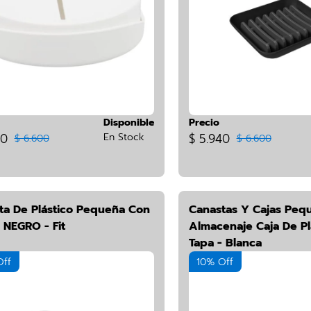
Disponible
Precio
40
En Stock
$ 5.940
$ 6.600
$ 6.600
ta De Plástico Pequeña Con
Canastas Y Cajas Peq
 NEGRO - Fit
Almacenaje Caja De Pl
Tapa - Blanca
Off
10% Off