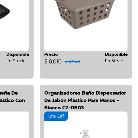
Disponible
Precio
Disponible
En Stock
$ 8.010
En Stock
$ 8.900
ueña De
Organizadores Baño Dispensador
ástico Con
De Jabón Plástico Para Manos -
Blanco CZ-DB03
10% Off