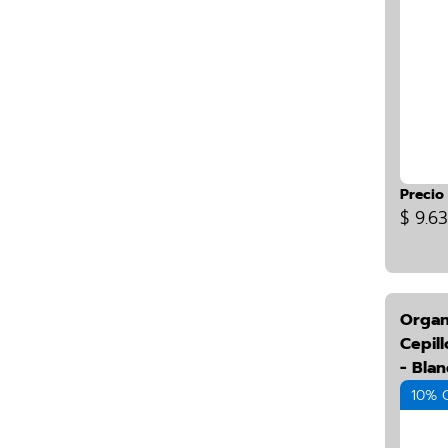
Precio
$ 9.6
Organ
Cepill
- Bla
10% 