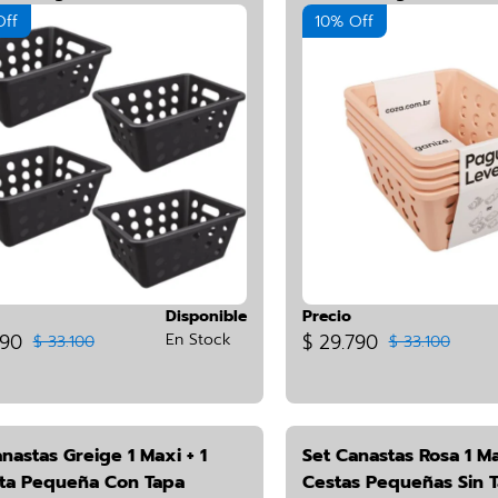
CZ-03KIT*4
Off
10% Off
Disponible
Precio
790
En Stock
$ 29.790
$ 33.100
$ 33.100
nastas Greige 1 Maxi + 1
Set Canastas Rosa 1 Ma
ta Pequeña Con Tapa
Cestas Pequeñas Sin 