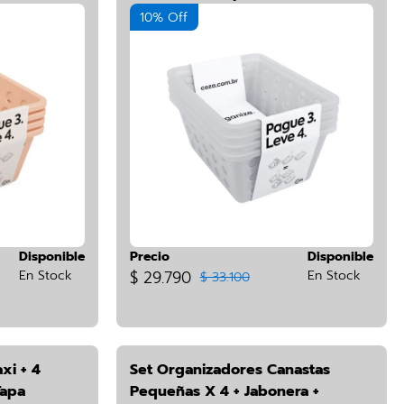
10% Off
Disponible
Precio
Disponible
En Stock
$ 29.790
En Stock
$ 33.100
xi + 4
Set Organizadores Canastas
Tapa
Pequeñas X 4 + Jabonera +