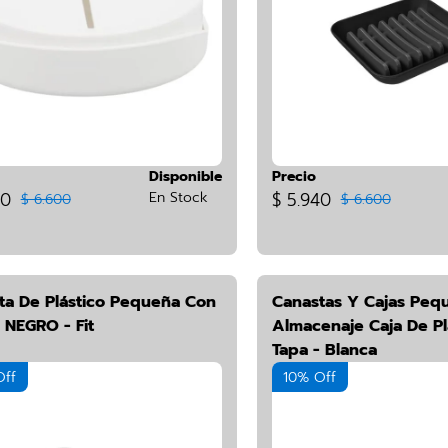
Disponible
Precio
40
En Stock
$ 5.940
$ 6.600
$ 6.600
ta De Plástico Pequeña Con
Canastas Y Cajas Peq
 NEGRO - Fit
Almacenaje Caja De Pl
Tapa - Blanca
Off
10% Off