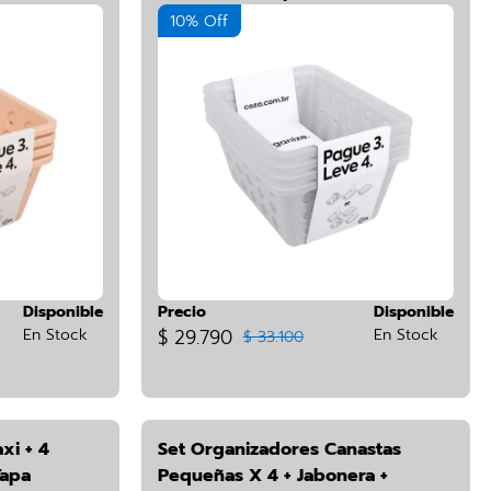
10% Off
Disponible
Precio
Disponible
En Stock
$ 29.790
En Stock
$ 33.100
xi + 4
Set Organizadores Canastas
Tapa
Pequeñas X 4 + Jabonera +