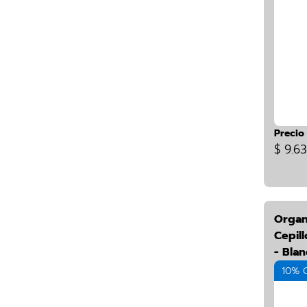
Precio
$ 9.6
Organ
Cepill
- Bla
10% 