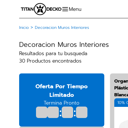
>
Inicio
Decoracion Muros Interiores
Decoracion Muros Interiores
Resultados para tu busqueda
30 Productos encontrados
Organ
Oferta Por Tiempo
Plásti
Limitado
Blanc
Termina Pronto
10% 
:
: