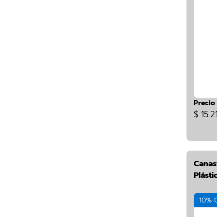
Precio
$ 15.2
Canas
Plásti
10% 