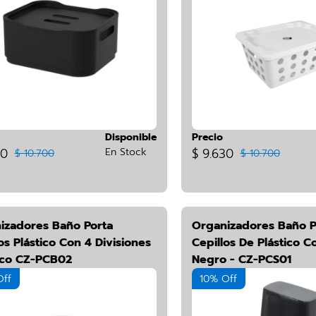
Disponible
Precio
30
En Stock
$ 9.630
$ 10.700
$ 10.700
izadores Baño Porta
Organizadores Baño P
os Plástico Con 4 Divisiones
Cepillos De Plástico C
nco CZ-PCB02
Negro - CZ-PCS01
Off
10% Off