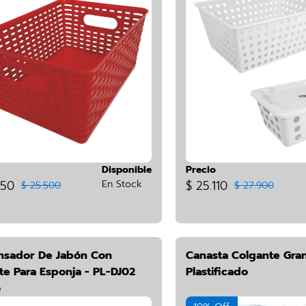
Disponible
Precio
950
En Stock
$ 25.110
$ 25.500
$ 27.900
nsador De Jabón Con
Canasta Colgante Gra
te Para Esponja - PL-DJ02
Plastificado
o