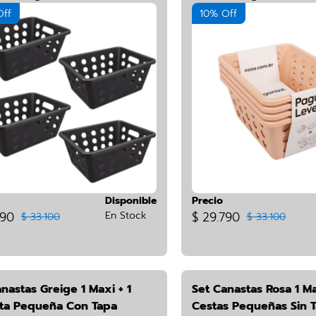
CZ-03KIT*4
Off
10% Off
Disponible
Precio
790
En Stock
$ 29.790
$ 33.100
$ 33.100
nastas Greige 1 Maxi + 1
Set Canastas Rosa 1 Ma
ta Pequeña Con Tapa
Cestas Pequeñas Sin 