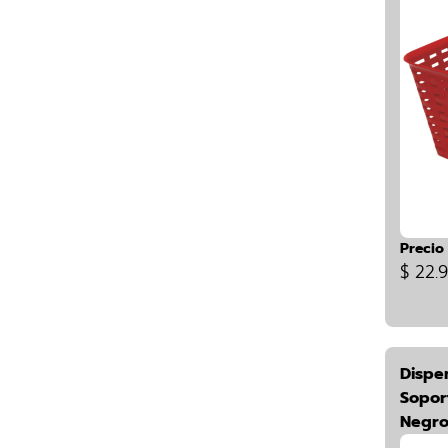
Precio
$ 22.
Dispe
Sopor
Negr