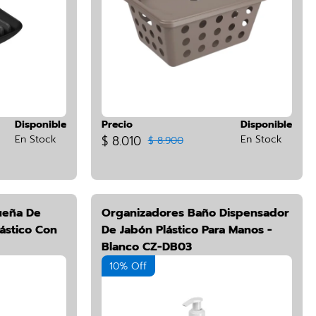
Disponible
Precio
Disponible
En Stock
$ 8.010
En Stock
$ 8.900
ueña De
Organizadores Baño Dispensador
ástico Con
De Jabón Plástico Para Manos -
Blanco CZ-DB03
10% Off