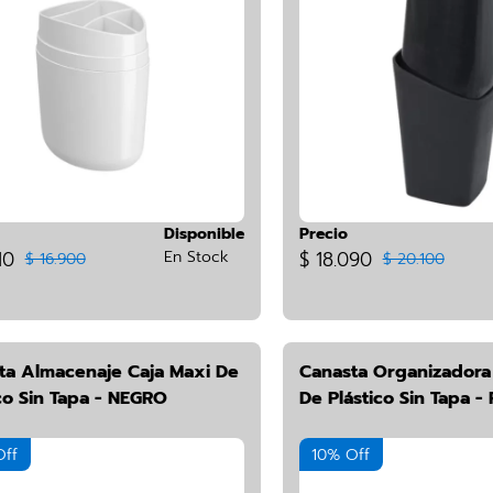
Disponible
Precio
10
En Stock
$ 18.090
$ 16.900
$ 20.100
ta Almacenaje Caja Maxi De
Canasta Organizadora
co Sin Tapa - NEGRO
De Plástico Sin Tapa -
Off
10% Off