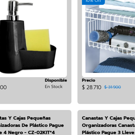
10% Off
Disponible
Precio
900
En Stock
$ 28.710
$ 31.900
tas Y Cajas Pequeñas
Canastas Y Cajas Peq
izadoras De Plástico Pague
Organizadoras Canast
ve 4 Negro - CZ-02KIT*4
Plástico Pague 3 Lleve