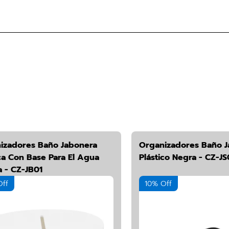
izadores Baño Jabonera
Organizadores Baño J
ca Con Base Para El Agua
Plástico Negra - CZ-JS
a - CZ-JB01
Off
10% Off