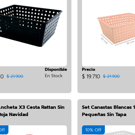
Disponible
Precio
10
En Stock
$ 19.710
$ 21.900
$ 21.900
Ancheta X3 Cesta Rattan Sin
Set Canastas Blancas 1
Roja Navidad
Pequeñas Sin Tapa
Off
10% Off