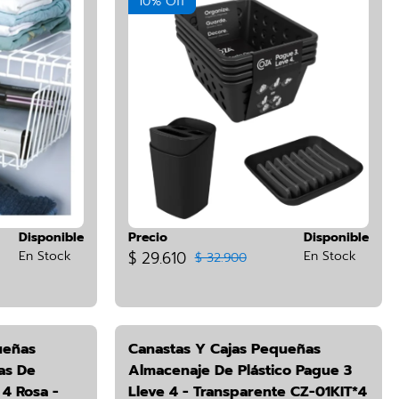
10% Off
Disponible
Precio
Disponible
En Stock
$ 29.610
En Stock
$ 32.900
ueñas
Canastas Y Cajas Pequeñas
as De
Almacenaje De Plástico Pague 3
 4 Rosa -
Lleve 4 - Transparente CZ-01KIT*4