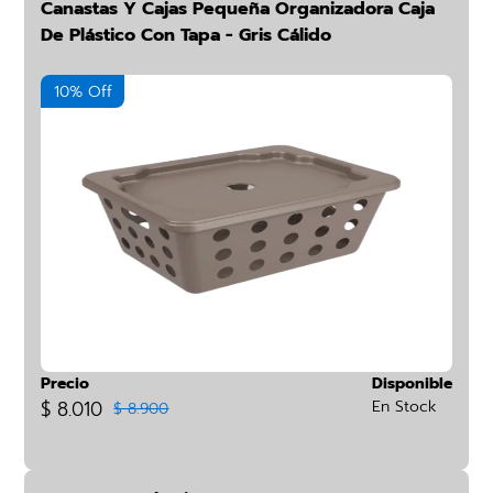
Canastas Y Cajas Pequeña Organizadora Caja
De Plástico Con Tapa - Gris Cálido
10% Off
Precio
Disponible
$ 8.010
En Stock
$ 8.900