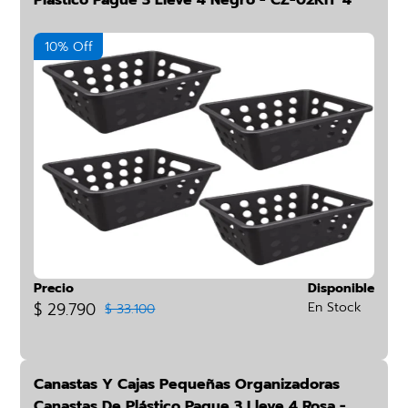
Plástico Pague 3 Lleve 4 Negro - CZ-02KIT*4
10% Off
Precio
Disponible
$ 29.790
En Stock
$ 33.100
Canastas Y Cajas Pequeñas Organizadoras
Canastas De Plástico Pague 3 Lleve 4 Rosa -