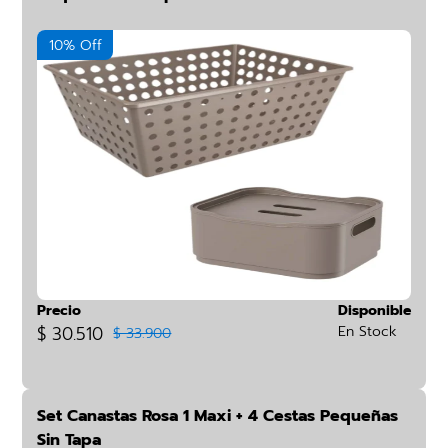
10% Off
Precio
Disponible
$ 30.510
En Stock
$ 33.900
Set Canastas Rosa 1 Maxi + 4 Cestas Pequeñas
Sin Tapa