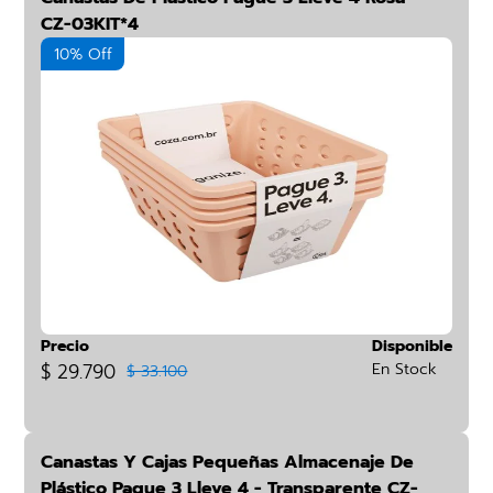
CZ-03KIT*4
10% Off
Precio
Disponible
$ 29.790
En Stock
$ 33.100
Canastas Y Cajas Pequeñas Almacenaje De
Plástico Pague 3 Lleve 4 - Transparente CZ-