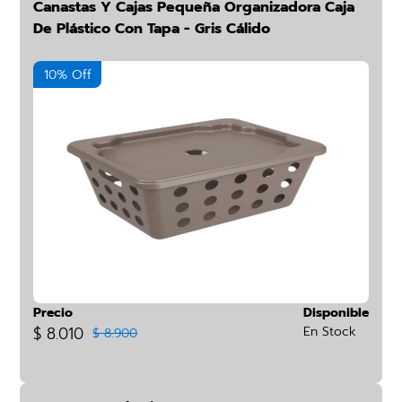
Canastas Y Cajas Pequeña Organizadora Caja
De Plástico Con Tapa - Gris Cálido
10% Off
Precio
Disponible
$ 8.010
En Stock
$ 8.900