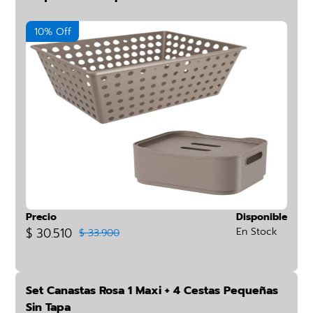
10% Off
Precio
Disponible
$ 30.510
En Stock
$ 33.900
Set Canastas Rosa 1 Maxi + 4 Cestas Pequeñas
Sin Tapa