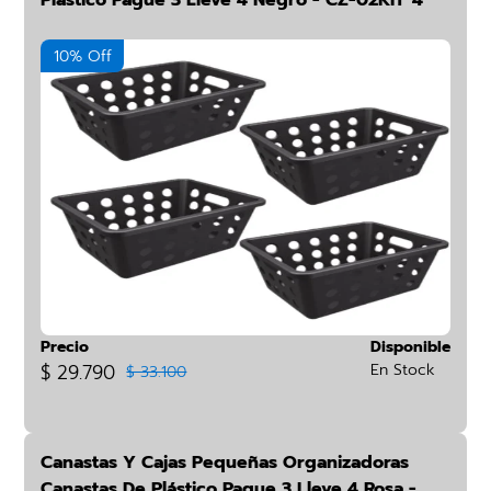
Plástico Pague 3 Lleve 4 Negro - CZ-02KIT*4
10% Off
Precio
Disponible
$ 29.790
En Stock
$ 33.100
Canastas Y Cajas Pequeñas Organizadoras
Canastas De Plástico Pague 3 Lleve 4 Rosa -