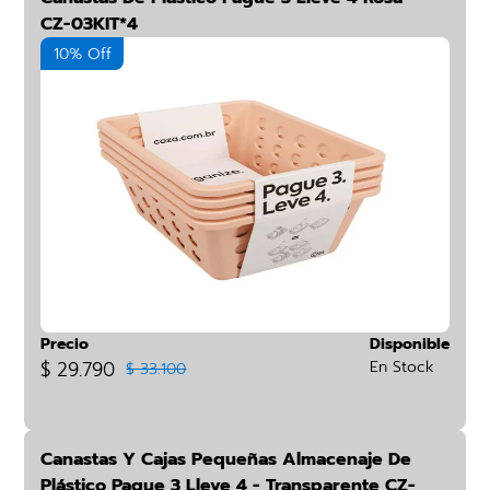
CZ-03KIT*4
10% Off
Precio
Disponible
$ 29.790
En Stock
$ 33.100
Canastas Y Cajas Pequeñas Almacenaje De
Plástico Pague 3 Lleve 4 - Transparente CZ-