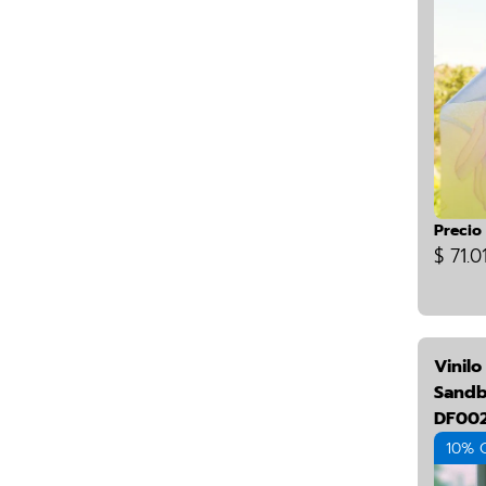
Precio
$ 71.0
Vinil
Sandb
DF00
10% 