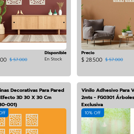
Disponible
Precio
500
En Stock
$ 28.500
$ 57.000
$ 57.000
inas Decorativas Para Pared
Vinilo Adhesivo Para 
l Efecto 3D 30 X 30 Cm
2mts - FG0301 Árboles
30-001)
Exclusiva
Off
10% Off