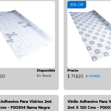
10% Off
Disponible
Precio
800
En Stock
$ 71.820
$ 79.800
 Adhesivo Para Vidrios 2mt
Vinilo Adhesivo Para V
cms - FG0304 Rama Negra
2mt X 120 Cms - FG00