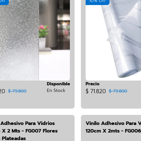
Off
10% Off
Disponible
Precio
20
En Stock
$ 71.820
$ 79.800
$ 79.800
 Adhesivo Para Vidrios
Vinilo Adhesivo Para V
 X 2 Mts - FG007 Flores
120cm X 2mts - FG00
 Plateadas