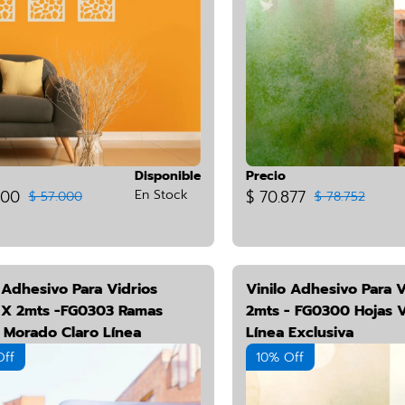
Disponible
Precio
500
En Stock
$ 70.877
$ 57.000
$ 78.752
 Adhesivo Para Vidrios
Vinilo Adhesivo Para V
X 2mts -FG0303 Ramas
2mts - FG0300 Hojas 
s Morado Claro Línea
Línea Exclusiva
iva
Off
10% Off