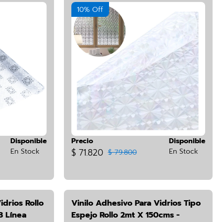
10% Off
Disponible
Precio
Disponible
En Stock
$ 71.820
En Stock
$ 79.800
idrios Rollo
Vinilo Adhesivo Para Vidrios Tipo
3 Línea
Espejo Rollo 2mt X 150cms -