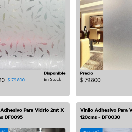
Disponible
Precio
20
En Stock
$ 79.800
$ 79.800
 Adhesivo Para Vidrio 2mt X
Vinilo Adhesivo Para 
s DF0095
120cms - DF0030