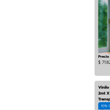
Precio
$ 71.8
Vinilo
2mt X
Trans
10% 