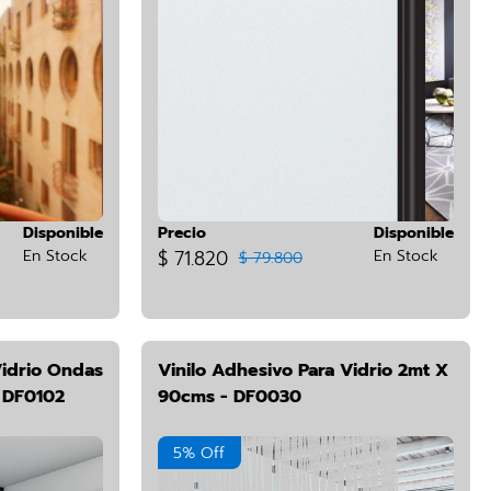
Disponible
Precio
Disponible
En Stock
$ 71.820
En Stock
$ 79.800
Vidrio Ondas
Vinilo Adhesivo Para Vidrio 2mt X
 DF0102
90cms - DF0030
5% Off