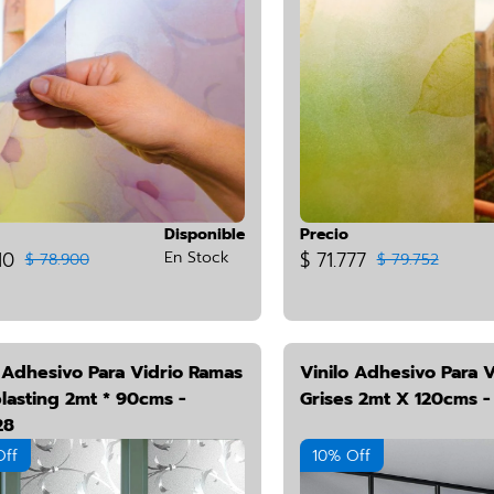
Disponible
Precio
10
En Stock
$ 71.777
$ 78.900
$ 79.752
o Adhesivo Para Vidrio Ramas
Vinilo Adhesivo Para 
lasting 2mt * 90cms -
Grises 2mt X 120cms -
28
Off
10% Off