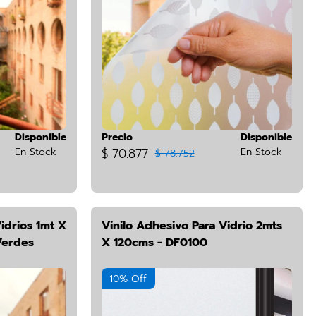
Disponible
Precio
Disponible
En Stock
$ 70.877
En Stock
$ 78.752
idrios 1mt X
Vinilo Adhesivo Para Vidrio 2mts
Verdes
X 120cms - DF0100
10% Off