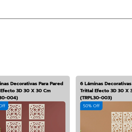
s
inas Decorativas Para Pared
6 Láminas Decorativas
l Efecto 3D 30 X 30 Cm
Trittal Efecto 3D 30 X
30-004)
(TRPL30-003)
Off
50% Off