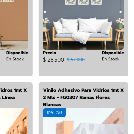
Disponible
Precio
Disponible
En Stock
$ 28.500
En Stock
$ 57.000
Vidros 1mt X
Vinilo Adhesivo Para Vidrios 1mt X
 Línea
2 Mts - FG0307 Ramas Flores
Blancas
10% Off