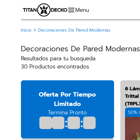
>
Inicio
Decoraciones De Pared Modernas
Decoraciones De Pared Moderna
Resultados para tu busqueda
30 Productos encontrados
6 Lám
Oferta Por Tiempo
Tritta
Limitado
(TRPL
Termina Pronto
50% 
:
: