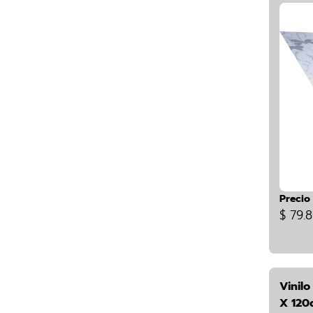
Precio
$ 79.
Vinilo
X 120