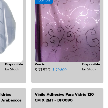
10% Off
Disponible
Precio
Disponible
En Stock
$ 71.820
En Stock
$ 79.800
idrios
Vinilo Adhesivo Para Vidrio 120
6 Arabescos
CM X 2MT - DF0090