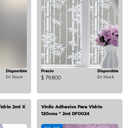
Disponible
Precio
Disponible
En Stock
$ 79.800
En Stock
Vidrio 2mt X
Vinilo Adhesivo Para Vidrio
120cms * 2mt DF0024