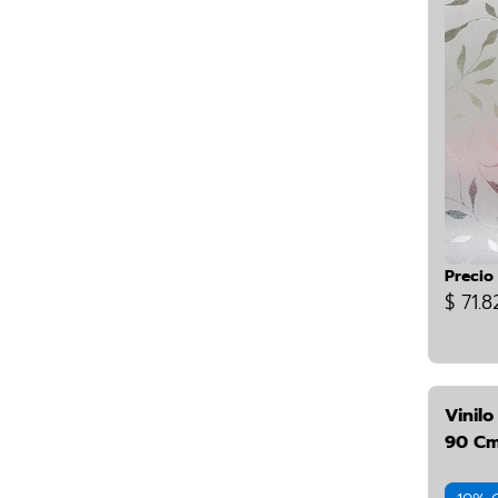
Precio
$ 71.8
Vinilo
90 Cm