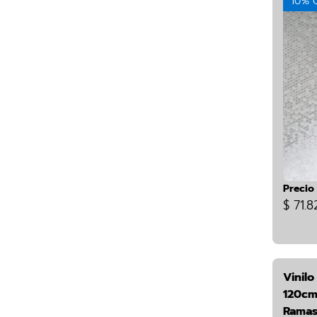
10% 
Precio
$ 71.8
Vinilo
120cm
Ramas