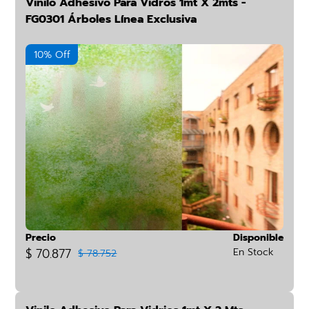
Vinilo Adhesivo Para Vidros 1mt X 2mts -
FG0301 Árboles Línea Exclusiva
10% Off
Precio
Disponible
$ 70.877
En Stock
$ 78.752