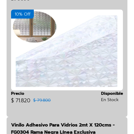
10% Off
Precio
Disponible
$ 71.820
En Stock
$ 79.800
Vinilo Adhesivo Para Vidrios 2mt X 120cms -
FG0304 Rama Negra Línea Exclusiva