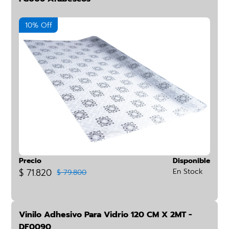
10% Off
Precio
Disponible
$ 71.820
En Stock
$ 79.800
Vinilo Adhesivo Para Vidrio 120 CM X 2MT -
DF0090