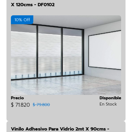
X 120cms - DF0102
10% Off
Precio
Disponible
$ 71.820
En Stock
$ 79.800
Vinilo Adhesivo Para Vidrio 2mt X 90cms -