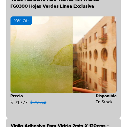
FG0300 Hojas Verdes Línea Exclusiva
10% Off
Precio
Disponible
$ 71.777
En Stock
$ 79.752
Vinilo Adhesivo Para Vidrio 2mts X 120cms -