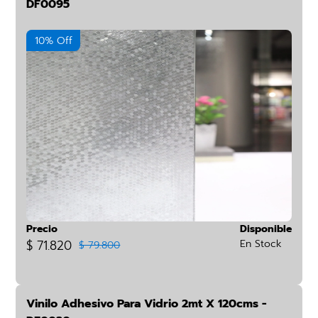
DF0095
10% Off
Precio
Disponible
$ 71.820
En Stock
$ 79.800
Vinilo Adhesivo Para Vidrio 2mt X 120cms -