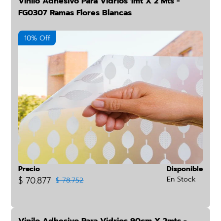
Vinilo Adhesivo Para Vidrios 1mt X 2 Mts -
FG0307 Ramas Flores Blancas
10% Off
Precio
Disponible
$ 70.877
En Stock
$ 78.752