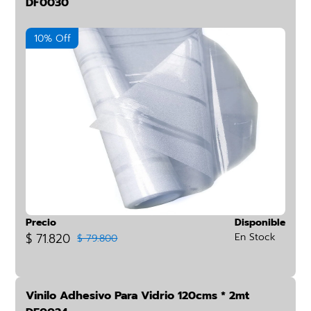
DF0030
10% Off
Precio
Disponible
$ 71.820
En Stock
$ 79.800
Vinilo Adhesivo Para Vidrio 120cms * 2mt