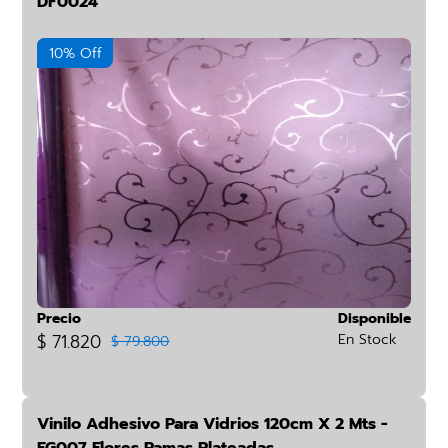
DF0024
10% Off
Precio
Disponible
$ 71.820
En Stock
$ 79.800
Vinilo Adhesivo Para Vidrios 120cm X 2 Mts -