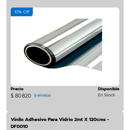
10% Off
Precio
Disponible
$ 80.820
En Stock
$ 89.800
Vinilo Adhesivo Para Vidrio 2mt X 120cms -
DF0010