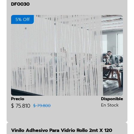
DF0030
5% Off
Precio
Disponible
$ 75.810
En Stock
$ 79.800
Vinilo Adhesivo Para Vidrio Rollo 2mt X 120