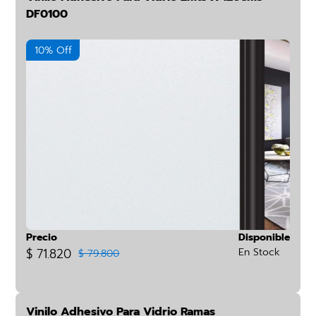
DF0100
10% Off
Precio
Disponible
$ 71.820
En Stock
$ 79.800
Vinilo Adhesivo Para Vidrio Ramas