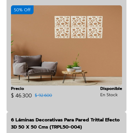
50% Off
Precio
Disponible
$ 46.300
En Stock
$ 92.600
6 Láminas Decorativas Para Pared Trittal Efecto
3D 50 X 50 Cms (TRPL50-004)