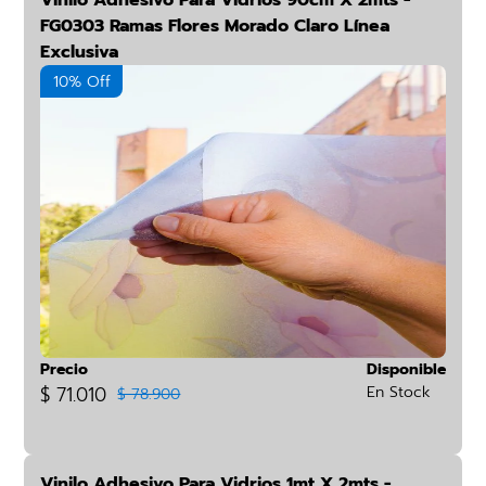
Vinilo Adhesivo Para Vidrios 90cm X 2mts -
FG0303 Ramas Flores Morado Claro Línea
Exclusiva
10% Off
Precio
Disponible
$ 71.010
En Stock
$ 78.900
Vinilo Adhesivo Para Vidrios 1mt X 2mts -