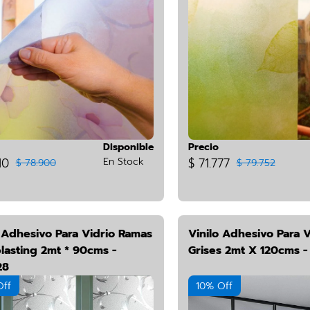
Disponible
Precio
10
En Stock
$ 71.777
$ 78.900
$ 79.752
o Adhesivo Para Vidrio Ramas
Vinilo Adhesivo Para 
lasting 2mt * 90cms -
Grises 2mt X 120cms -
28
Off
10% Off