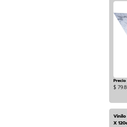
Precio
$ 79.
Vinilo
X 120