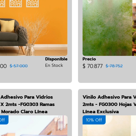
Disponible
Precio
500
En Stock
$ 70.877
$ 57.000
$ 78.752
 Adhesivo Para Vidrios
Vinilo Adhesivo Para V
X 2mts -FG0303 Ramas
2mts - FG0300 Hojas 
s Morado Claro Línea
Línea Exclusiva
iva
Off
10% Off