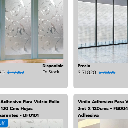
Disponible
Precio
20
En Stock
$ 71.820
$ 79.800
$ 79.800
 Adhesivo Para Vidrio Rollo
Vinilo Adhesivo Para V
 120 Cms Hojas
2mt X 120cms - FG004
parentes - DF0101
Adhesiva
Off