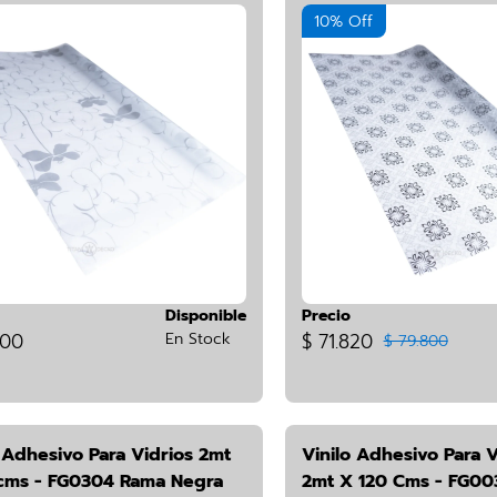
10% Off
Disponible
Precio
800
En Stock
$ 71.820
$ 79.800
 Adhesivo Para Vidrios 2mt
Vinilo Adhesivo Para V
cms - FG0304 Rama Negra
2mt X 120 Cms - FG00