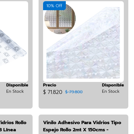
10% Off
Disponible
Precio
Disponible
En Stock
$ 71.820
En Stock
$ 79.800
idrios Rollo
Vinilo Adhesivo Para Vidrios Tipo
3 Línea
Espejo Rollo 2mt X 150cms -