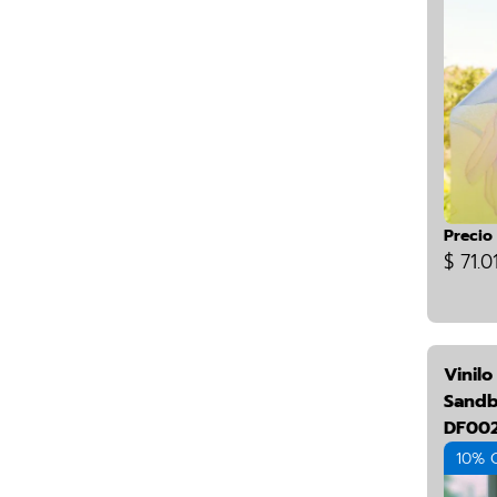
Precio
$ 71.0
Vinil
Sandb
DF00
10% 