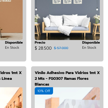
Disponible
Precio
Disponible
En Stock
$ 28.500
En Stock
$ 57.000
Vidros 1mt X
Vinilo Adhesivo Para Vidrios 1mt X
 Línea
2 Mts - FG0307 Ramas Flores
Blancas
10% Off