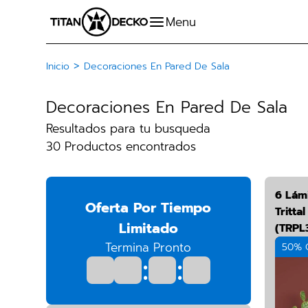
>
Inicio
Decoraciones En Pared De Sala
Decoraciones En Pared De Sala
Resultados para tu busqueda
30 Productos encontrados
6 Lám
Oferta Por Tiempo
Tritta
Limitado
(TRPL
Termina Pronto
50% 
:
: