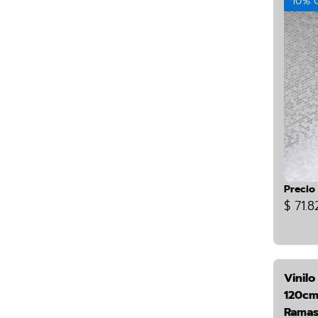
10% 
Precio
$ 71.8
Vinilo
120cm
Ramas