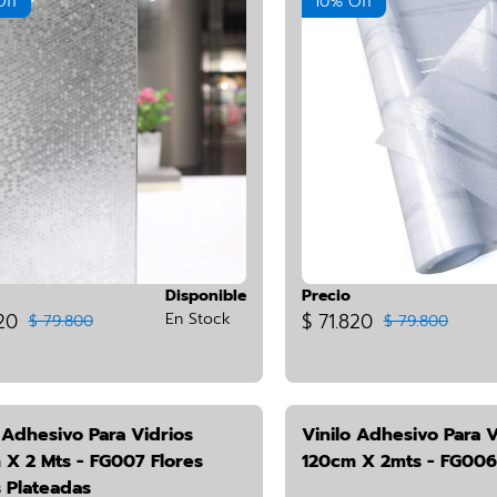
Off
10% Off
Disponible
Precio
20
En Stock
$ 71.820
$ 79.800
$ 79.800
 Adhesivo Para Vidrios
Vinilo Adhesivo Para V
 X 2 Mts - FG007 Flores
120cm X 2mts - FG00
 Plateadas