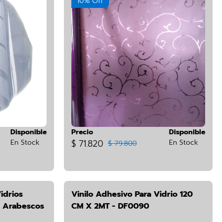
10% Off
Disponible
Precio
Disponible
En Stock
$ 71.820
En Stock
$ 79.800
idrios
Vinilo Adhesivo Para Vidrio 120
6 Arabescos
CM X 2MT - DF0090