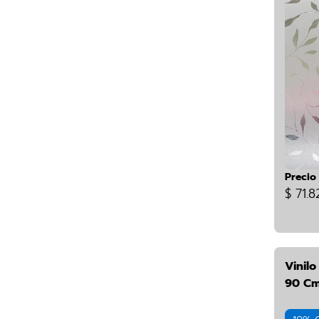
Precio
$ 71.8
Vinilo
90 Cm