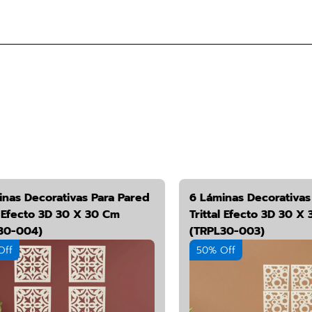
inas Decorativas Para Pared
6 Láminas Decorativas
l Efecto 3D 30 X 30 Cm
Trittal Efecto 3D 30 X
30-004)
(TRPL30-003)
Off
50% Off