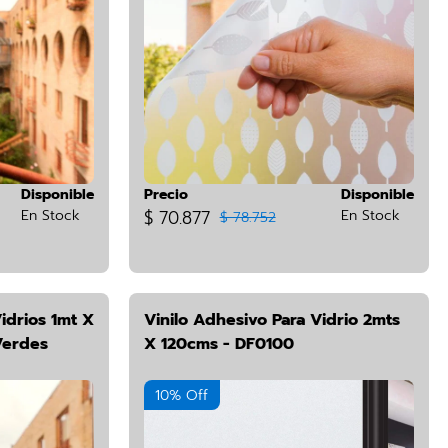
Disponible
Precio
Disponible
En Stock
$ 70.877
En Stock
$ 78.752
idrios 1mt X
Vinilo Adhesivo Para Vidrio 2mts
Verdes
X 120cms - DF0100
10% Off