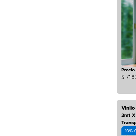
Precio
$ 71.8
Vinilo
2mt X
Trans
10% 