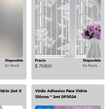
Disponible
Precio
Disponible
En Stock
$ 79.800
En Stock
Vidrio 2mt X
Vinilo Adhesivo Para Vidrio
120cms * 2mt DF0024