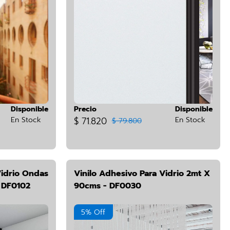
Disponible
Precio
Disponible
En Stock
$ 71.820
En Stock
$ 79.800
Vidrio Ondas
Vinilo Adhesivo Para Vidrio 2mt X
 DF0102
90cms - DF0030
5% Off