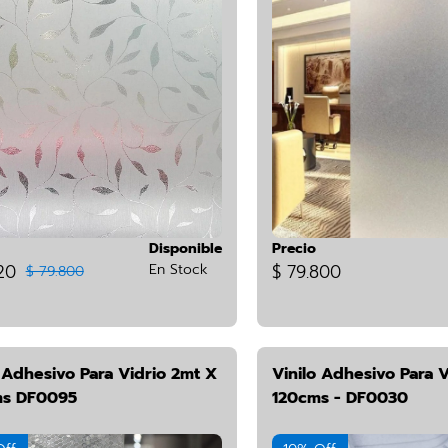
Disponible
Precio
20
En Stock
$ 79.800
$ 79.800
 Adhesivo Para Vidrio 2mt X
Vinilo Adhesivo Para 
s DF0095
120cms - DF0030