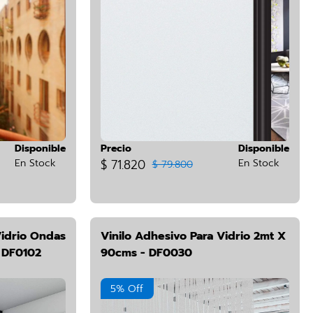
Disponible
Precio
Disponible
En Stock
$ 71.820
En Stock
$ 79.800
Vidrio Ondas
Vinilo Adhesivo Para Vidrio 2mt X
 DF0102
90cms - DF0030
5% Off