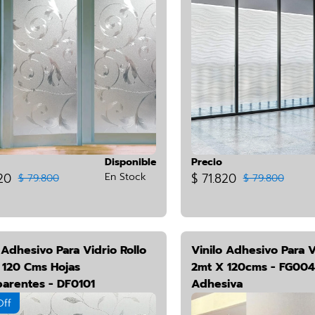
Disponible
Precio
20
En Stock
$ 71.820
$ 79.800
$ 79.800
 Adhesivo Para Vidrio Rollo
Vinilo Adhesivo Para V
 120 Cms Hojas
2mt X 120cms - FG004
parentes - DF0101
Adhesiva
Off