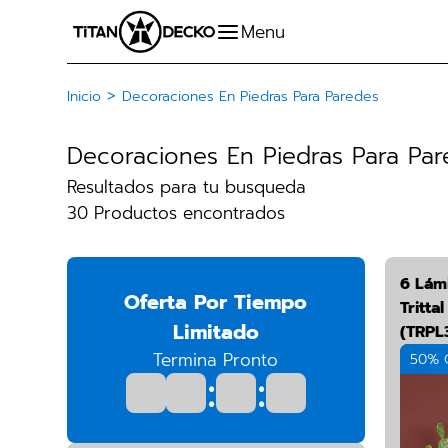
>
Inicio
Decoraciones En Piedras Para Paredes
Decoraciones En Piedras Para Pa
Resultados para tu busqueda
30 Productos encontrados
6 Lám
Oferta Por Tiempo
Tritta
Limitado
(TRPL
Termina Pronto
50% 
:
: