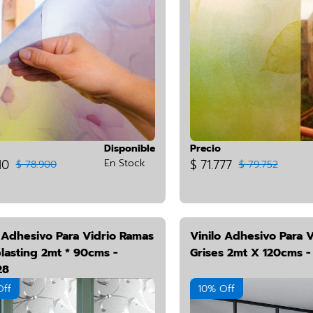
Disponible
Precio
10
En Stock
$ 71.777
$ 78.900
$ 79.752
o Adhesivo Para Vidrio Ramas
Vinilo Adhesivo Para 
lasting 2mt * 90cms -
Grises 2mt X 120cms -
28
Off
10% Off