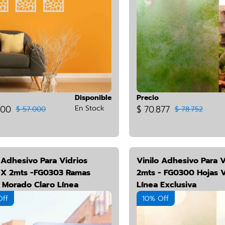
Disponible
Precio
500
En Stock
$ 70.877
$ 57.000
$ 78.752
 Adhesivo Para Vidrios
Vinilo Adhesivo Para V
X 2mts -FG0303 Ramas
2mts - FG0300 Hojas 
s Morado Claro Línea
Línea Exclusiva
iva
Off
10% Off