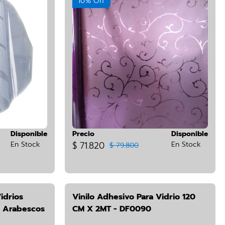
10% Off
Disponible
Precio
Disponible
En Stock
$ 71.820
En Stock
$ 79.800
idrios
Vinilo Adhesivo Para Vidrio 120
6 Arabescos
CM X 2MT - DF0090