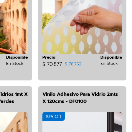
Disponible
Precio
Disponible
En Stock
$ 70.877
En Stock
$ 78.752
idrios 1mt X
Vinilo Adhesivo Para Vidrio 2mts
Verdes
X 120cms - DF0100
10% Off