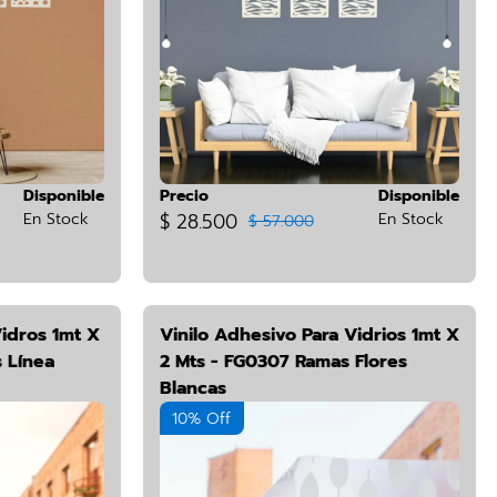
Disponible
Precio
Disponible
En Stock
$ 28.500
En Stock
$ 57.000
Vidros 1mt X
Vinilo Adhesivo Para Vidrios 1mt X
 Línea
2 Mts - FG0307 Ramas Flores
Blancas
10% Off