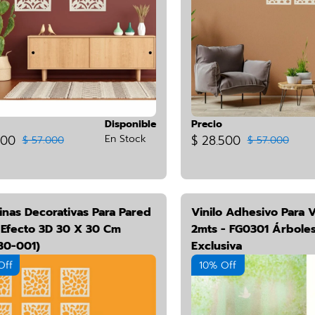
Disponible
Precio
500
En Stock
$ 28.500
$ 57.000
$ 57.000
inas Decorativas Para Pared
Vinilo Adhesivo Para 
l Efecto 3D 30 X 30 Cm
2mts - FG0301 Árboles
30-001)
Exclusiva
Off
10% Off