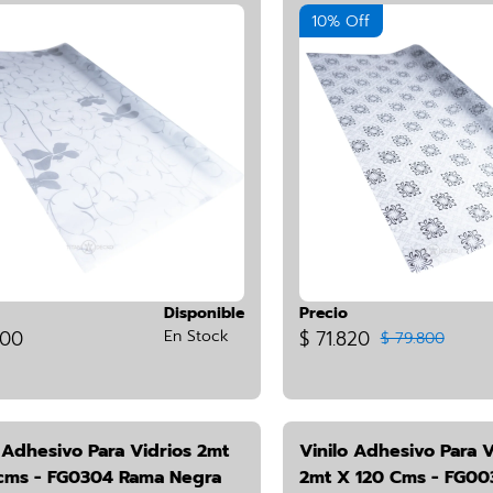
10% Off
Disponible
Precio
800
En Stock
$ 71.820
$ 79.800
 Adhesivo Para Vidrios 2mt
Vinilo Adhesivo Para V
cms - FG0304 Rama Negra
2mt X 120 Cms - FG00