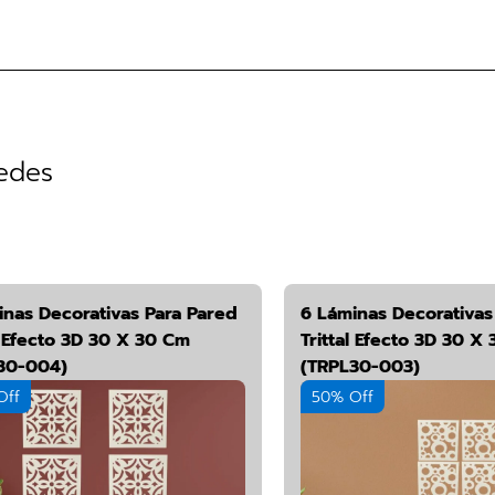
redes
inas Decorativas Para Pared
6 Láminas Decorativas
l Efecto 3D 30 X 30 Cm
Trittal Efecto 3D 30 X
30-004)
(TRPL30-003)
Off
50% Off