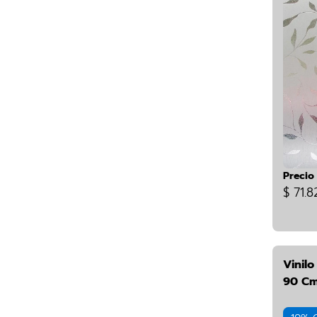
Precio
$ 71.8
Vinilo
90 Cm