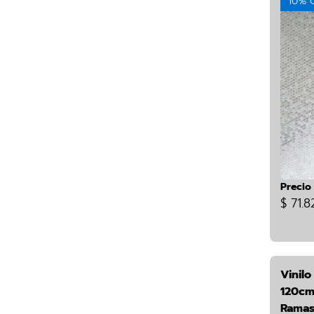
10% 
Precio
$ 71.8
Vinilo
120cm
Ramas