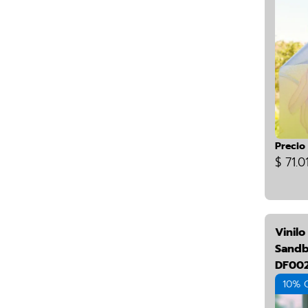
Precio
$ 71.0
Vinil
Sandb
DF00
10% 