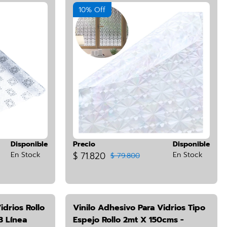
10% Off
Disponible
Precio
Disponible
En Stock
$ 71.820
En Stock
$ 79.800
idrios Rollo
Vinilo Adhesivo Para Vidrios Tipo
3 Línea
Espejo Rollo 2mt X 150cms -