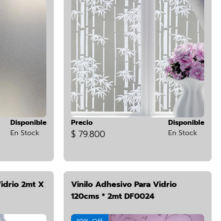
Disponible
Precio
Disponible
En Stock
$ 79.800
En Stock
Vidrio 2mt X
Vinilo Adhesivo Para Vidrio
120cms * 2mt DF0024