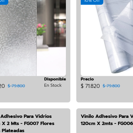
Off
10% Off
Disponible
Precio
20
En Stock
$ 71.820
$ 79.800
$ 79.800
 Adhesivo Para Vidrios
Vinilo Adhesivo Para V
 X 2 Mts - FG007 Flores
120cm X 2mts - FG00
 Plateadas