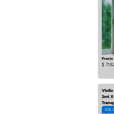
Precio
$ 71.8
Vinilo
2mt X
Trans
10% 