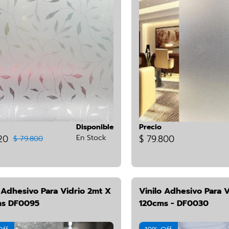
Disponible
Precio
20
En Stock
$ 79.800
$ 79.800
 Adhesivo Para Vidrio 2mt X
Vinilo Adhesivo Para 
s DF0095
120cms - DF0030