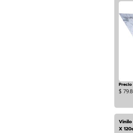
Precio
$ 79.
Vinilo
X 120