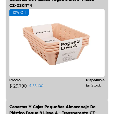
CZ-03KIT*4
10% Off
Precio
Disponible
$ 29.790
En Stock
$ 33.100
Canastas Y Cajas Pequeñas Almacenaje De
Plástico Pague 3 Lleve 4 - Transparente CZ-