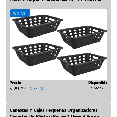
Plástico Pague 3 Lleve 4 Negro - CZ-02KIT*4
10% Off
Precio
Disponible
$ 29.790
En Stock
$ 33.100
Canastas Y Cajas Pequeñas Organizadoras
Canastas De Plástico Pague 3 Lleve 4 Rosa -