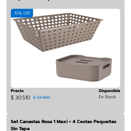
10% Off
Precio
Disponible
$ 30.510
En Stock
$ 33.900
Set Canastas Rosa 1 Maxi + 4 Cestas Pequeñas
Sin Tapa