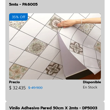
5mts - PA6005
35% Off
Precio
Disponible
$ 32.435
En Stock
$ 49.900
Vinilo Adhesivo Pared 50cm X 2mts - DP5003