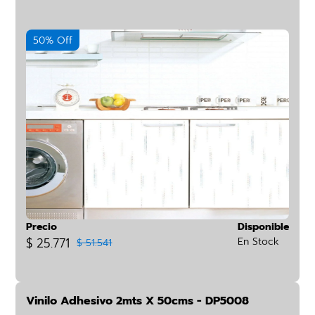
50% Off
Precio
Disponible
$ 25.771
En Stock
$ 51.541
Vinilo Adhesivo 2mts X 50cms - DP5008