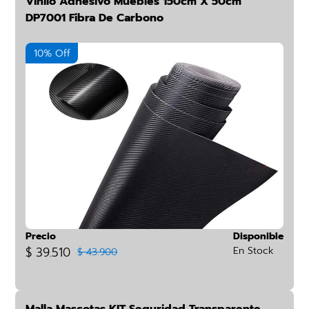
Vinilo Adhesivo Muebles 150cm X 50cm
DP7001 Fibra De Carbono
10% Off
Precio
Disponible
$ 39.510
En Stock
$ 43.900