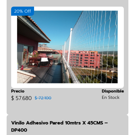
20% Off
Precio
Disponible
$ 57.680
En Stock
$ 72.100
Vinilo Adhesivo Pared 10mtrs X 45CMS –
DP400