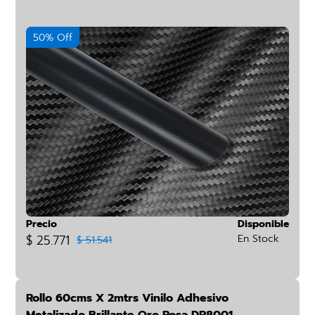
50% Off
Precio
Disponible
$ 25.771
En Stock
$ 51.541
Rollo 60cms X 2mtrs Vinilo Adhesivo