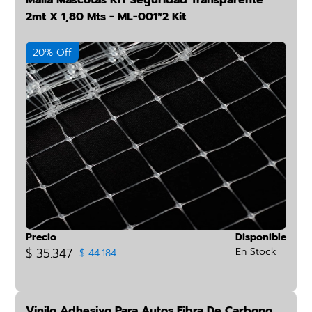
Malla Mascotas KIT Seguridad Transparente
2mt X 1,80 Mts - ML-001*2 Kit
20% Off
Precio
Disponible
$ 35.347
En Stock
$ 44.184
Vinilo Adhesivo Para Autos Fibra De Carbono