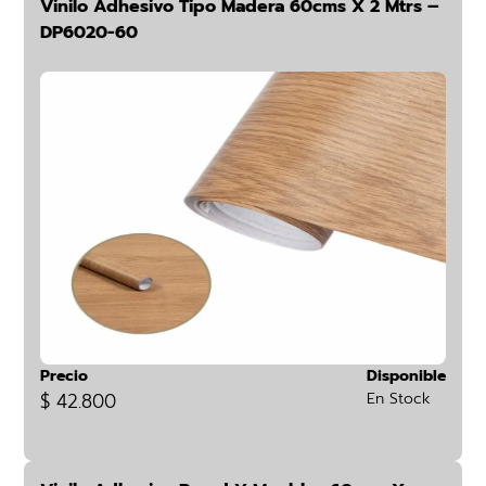
Vinilo Adhesivo Tipo Madera 60cms X 2 Mtrs –
DP6020-60
Precio
Disponible
$ 42.800
En Stock