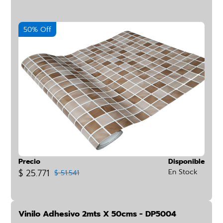
50% Off
Precio
Disponible
$ 25.771
En Stock
$ 51.541
Vinilo Adhesivo 2mts X 50cms - DP5004