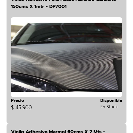
150cms X 1mtr - DP7001
Precio
Disponible
$ 45.900
En Stock
Vinilo Adhesivo Marmol 60cms X 2 Mts -