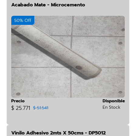
Acabado Mate - Microcemento
50% Off
Precio
Disponible
$ 25.771
En Stock
$ 51.541
Vinilo Adhesivo 2mts X 50cms - DP5012