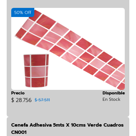
50% Off
Precio
Disponible
$ 28.756
En Stock
$ 57.511
Cenefa Adhesiva 5mts X 10cms Verde Cuadros
CN001