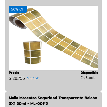
50% Off
Precio
Disponible
$ 28.756
En Stock
$ 57.511
Malla Mascotas Seguridad Transparente Balcón
5X1,80mt - ML-001*5