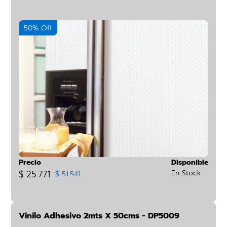
50% Off
Precio
Disponible
$ 25.771
En Stock
$ 51.541
Vinilo Adhesivo 2mts X 50cms - DP5009