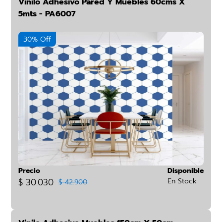
Vinilo Adhesivo Pared Y Muebles 60cms X
5mts - PA6007
30% Off
Precio
Disponible
$ 30.030
En Stock
$ 42.900