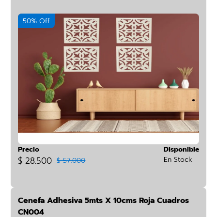
50% Off
Precio
Disponible
$ 28.500
En Stock
$ 57.000
Cenefa Adhesiva 5mts X 10cms Roja Cuadros
CN004