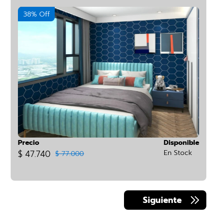
38% Off
Precio
Disponible
$ 47.740
En Stock
$ 77.000