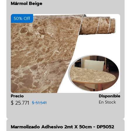
Mármol Beige
50% Off
Precio
Disponible
$ 25.771
En Stock
$ 51.541
Marmolizado Adhesivo 2mt X 50cm - DP5052