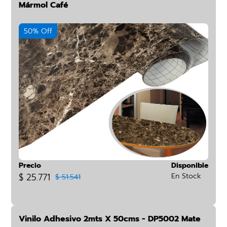
Mármol Café
50% Off
Precio
Disponible
$ 25.771
En Stock
$ 51.541
Vinilo Adhesivo 2mts X 50cms - DP5002 Mate