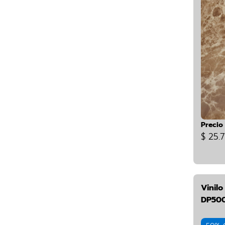
Precio
$ 25.7
Vinil
DP50