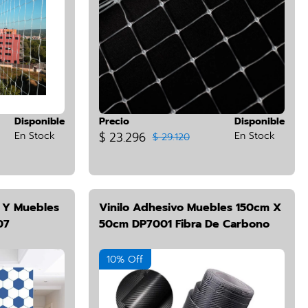
Disponible
Precio
Disponible
En Stock
$ 23.296
En Stock
$ 29.120
d Y Muebles
Vinilo Adhesivo Muebles 150cm X
07
50cm DP7001 Fibra De Carbono
10% Off