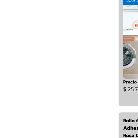
50% 
Precio
$ 25.7
Rollo 
Adhes
Rosa 