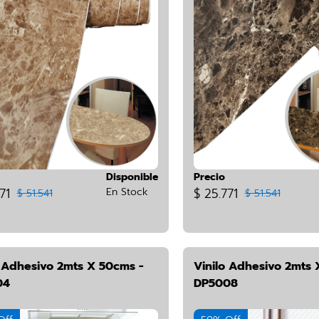
Disponible
Precio
71
En Stock
$ 25.771
$ 51.541
$ 51.541
o Adhesivo 2mts X 50cms -
Vinilo Adhesivo 2mts 
04
DP5008