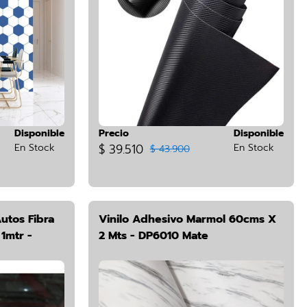
Disponible
Precio
Disponible
En Stock
$ 39.510
En Stock
$ 43.900
utos Fibra
Vinilo Adhesivo Marmol 60cms X
1mtr -
2 Mts - DP6010 Mate