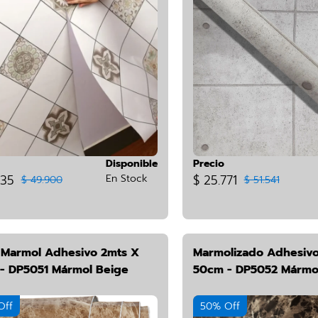
Disponible
Precio
435
En Stock
$ 25.771
$ 49.900
$ 51.541
o Marmol Adhesivo 2mts X
Marmolizado Adhesivo
- DP5051 Mármol Beige
50cm - DP5052 Mármo
Off
50% Off