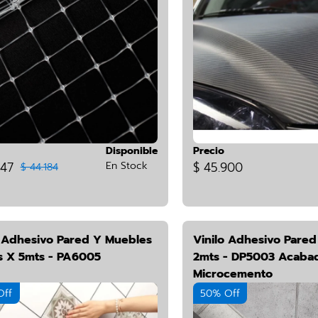
Disponible
Precio
347
En Stock
$ 45.900
$ 44.184
o Adhesivo Pared Y Muebles
Vinilo Adhesivo Pare
 X 5mts - PA6005
2mts - DP5003 Acabad
Microcemento
Off
50% Off