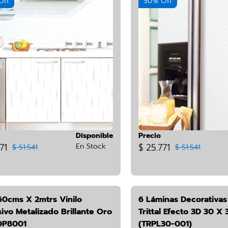
Off
50% Off
Disponible
Precio
71
En Stock
$ 25.771
$ 51.541
$ 51.541
60cms X 2mtrs Vinilo
6 Láminas Decorativas
ivo Metalizado Brillante Oro
Trittal Efecto 3D 30 X
DP8001
(TRPL30-001)