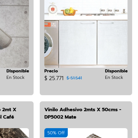
Disponible
Precio
Disponible
En Stock
$ 25.771
En Stock
$ 51.541
 2mt X
Vinilo Adhesivo 2mts X 50cms -
l Café
DP5002 Mate
50% Off