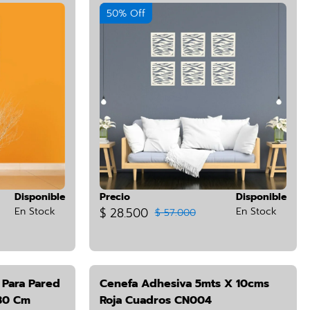
50% Off
Disponible
Precio
Disponible
En Stock
$ 28.500
En Stock
$ 57.000
 Para Pared
Cenefa Adhesiva 5mts X 10cms
 30 Cm
Roja Cuadros CN004