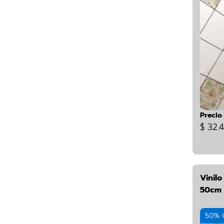
Precio
$ 32.
Vinil
50cm 
50% 