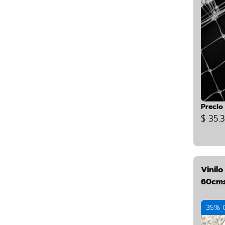
Precio
$ 35.
Vinil
60cms
35% 