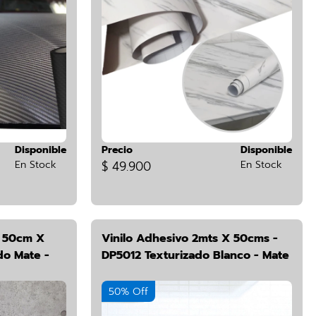
Disponible
Precio
Disponible
En Stock
$ 49.900
En Stock
d 50cm X
Vinilo Adhesivo 2mts X 50cms -
o Mate -
DP5012 Texturizado Blanco - Mate
50% Off