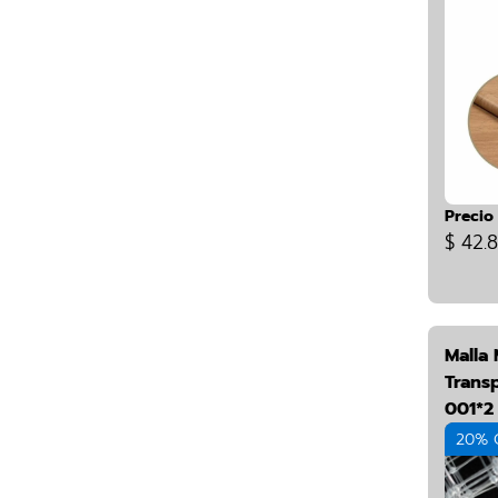
Precio
$ 42.
Malla
Trans
001*2 
20% 