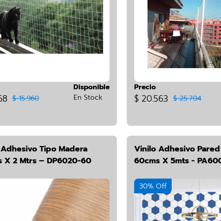
Disponible
Precio
68
En Stock
$ 20.563
$ 15.960
$ 25.704
o Adhesivo Tipo Madera
Vinilo Adhesivo Pare
 X 2 Mtrs – DP6020-60
60cms X 5mts - PA60
30% Off