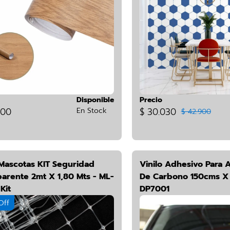
Disponible
Precio
800
En Stock
$ 30.030
$ 42.900
 Mascotas KIT Seguridad
Vinilo Adhesivo Para A
parente 2mt X 1,80 Mts - ML-
De Carbono 150cms X 
Kit
DP7001
Off