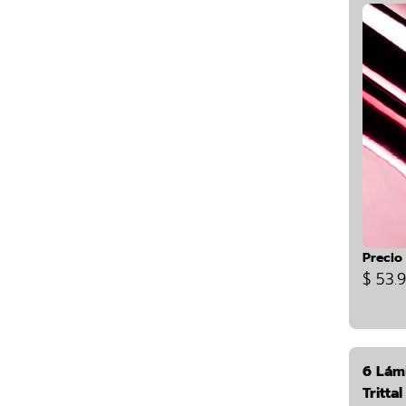
Precio
$ 53.
6 Lám
Tritta