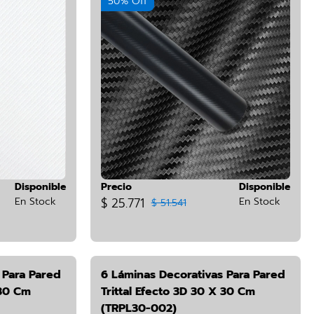
50% Off
Disponible
Precio
Disponible
En Stock
$ 25.771
En Stock
$ 51.541
 Para Pared
6 Láminas Decorativas Para Pared
 30 Cm
Trittal Efecto 3D 30 X 30 Cm
(TRPL30-002)