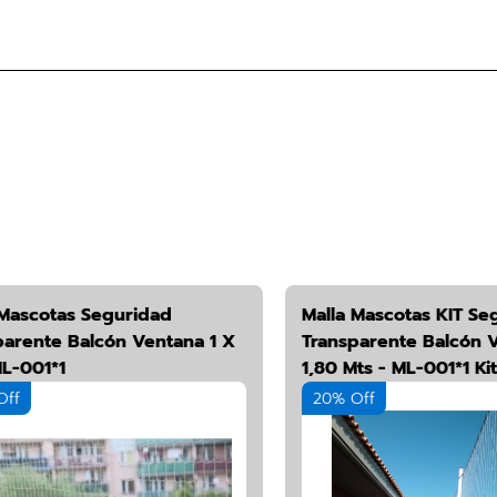
 Mascotas Seguridad
Malla Mascotas KIT Se
parente Balcón Ventana 1 X
Transparente Balcón V
ML-001*1
1,80 Mts - ML-001*1 Kit
Off
20% Off