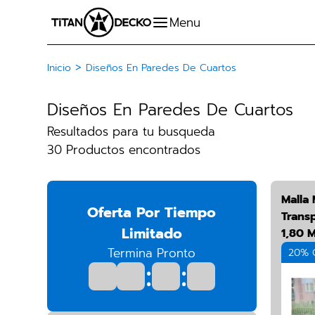
>
Inicio
Diseños En Paredes De Cuartos
Diseños En Paredes De Cuartos
Resultados para tu busqueda
30 Productos encontrados
Malla
Oferta Por Tiempo
Trans
Limitado
1,80 
Termina Pronto
20% 
:
: