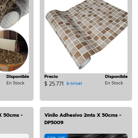
Disponible
Precio
Disponible
En Stock
$ 25.771
En Stock
$ 51.541
X 50cms -
Vinilo Adhesivo 2mts X 50cms -
DP5009