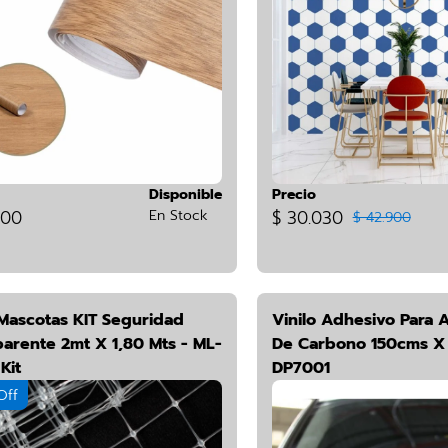
Disponible
Precio
800
En Stock
$ 30.030
$ 42.900
 Mascotas KIT Seguridad
Vinilo Adhesivo Para A
parente 2mt X 1,80 Mts - ML-
De Carbono 150cms X 
Kit
DP7001
Off