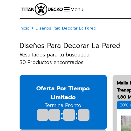
>
Inicio
Diseños Para Decorar La Pared
Diseños Para Decorar La Pared
Resultados para tu busqueda
30 Productos encontrados
Malla
Oferta Por Tiempo
Trans
Limitado
1,80 
Termina Pronto
20% 
:
: