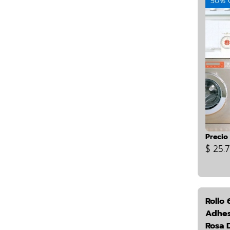
50% 
Precio
$ 25.7
Rollo 
Adhes
Rosa 