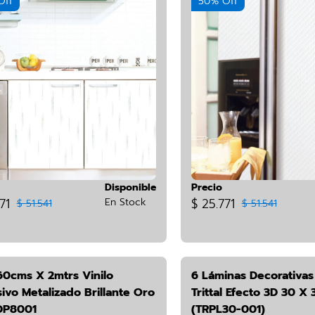
Off
50% Off
Disponible
Precio
71
En Stock
$ 25.771
$ 51.541
$ 51.541
60cms X 2mtrs Vinilo
6 Láminas Decorativas
ivo Metalizado Brillante Oro
Trittal Efecto 3D 30 X
DP8001
(TRPL30-001)