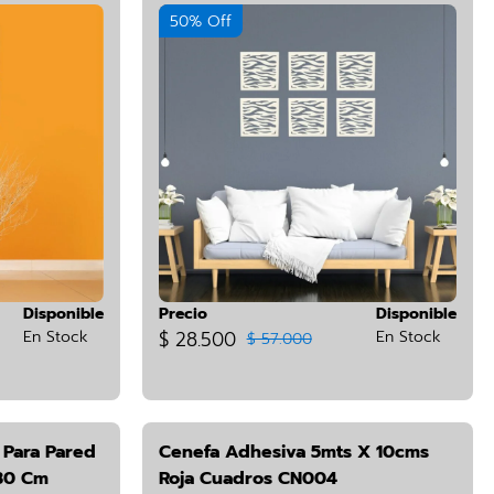
50% Off
Disponible
Precio
Disponible
En Stock
$ 28.500
En Stock
$ 57.000
 Para Pared
Cenefa Adhesiva 5mts X 10cms
 30 Cm
Roja Cuadros CN004