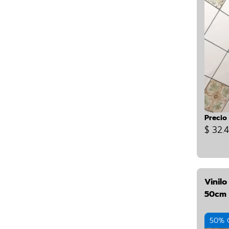
Precio
$ 32.
Vinil
50cm 
50% 