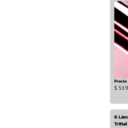
Precio
$ 53.
6 Lám
Tritta