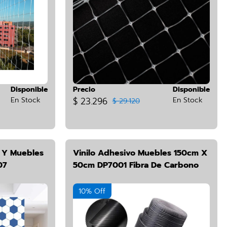
Disponible
Precio
Disponible
En Stock
$ 23.296
En Stock
$ 29.120
d Y Muebles
Vinilo Adhesivo Muebles 150cm X
07
50cm DP7001 Fibra De Carbono
10% Off