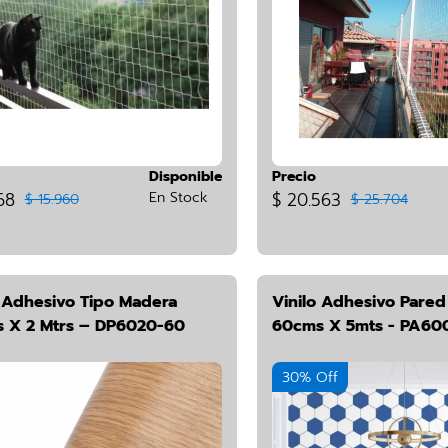
Disponible
Precio
68
En Stock
$ 20.563
$ 15.960
$ 25.704
o Adhesivo Tipo Madera
Vinilo Adhesivo Pare
 X 2 Mtrs – DP6020-60
60cms X 5mts - PA60
30% Off