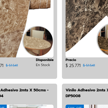
Disponible
Precio
71
En Stock
$ 25.771
$ 51.541
$ 51.541
o Adhesivo 2mts X 50cms -
Vinilo Adhesivo 2mts 
04
DP5008