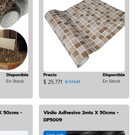
Disponible
Precio
Disponible
En Stock
$ 25.771
En Stock
$ 51.541
X 50cms -
Vinilo Adhesivo 2mts X 50cms -
DP5009