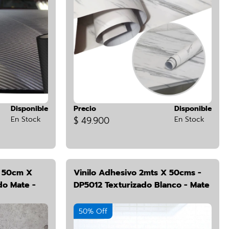
Disponible
Precio
Disponible
En Stock
$ 49.900
En Stock
d 50cm X
Vinilo Adhesivo 2mts X 50cms -
o Mate -
DP5012 Texturizado Blanco - Mate
50% Off