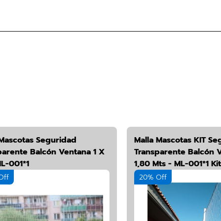
 Mascotas Seguridad
Malla Mascotas KIT Se
parente Balcón Ventana 1 X
Transparente Balcón V
ML-001*1
1,80 Mts - ML-001*1 Kit
Off
20% Off