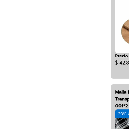
Precio
$ 42.
Malla
Trans
001*2 
20% 