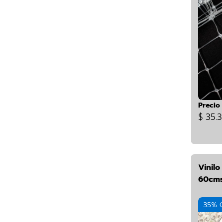
Precio
$ 35.
Vinil
60cms
35% 