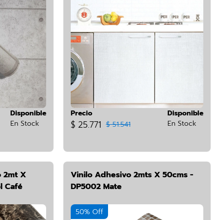
Disponible
Precio
Disponible
En Stock
$ 25.771
En Stock
$ 51.541
 2mt X
Vinilo Adhesivo 2mts X 50cms -
l Café
DP5002 Mate
50% Off