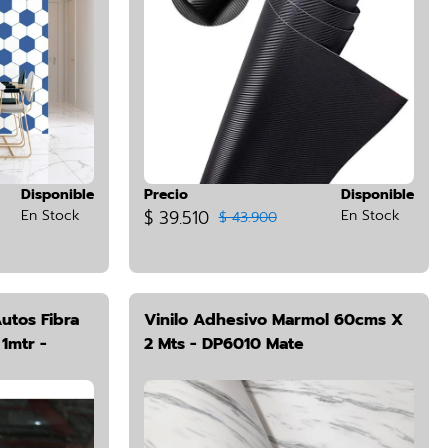
Disponible
Precio
Disponible
En Stock
$ 39.510
En Stock
$ 43.900
utos Fibra
Vinilo Adhesivo Marmol 60cms X
1mtr -
2 Mts - DP6010 Mate