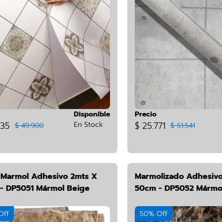
Disponible
Precio
435
En Stock
$ 25.771
$ 49.900
$ 51.541
o Marmol Adhesivo 2mts X
Marmolizado Adhesivo
- DP5051 Mármol Beige
50cm - DP5052 Mármo
Off
50% Off