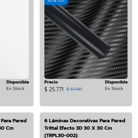
50% Off
Disponible
Precio
Disponible
En Stock
$ 25.771
En Stock
$ 51.541
 Para Pared
6 Láminas Decorativas Para Pared
 30 Cm
Trittal Efecto 3D 30 X 30 Cm
(TRPL30-002)