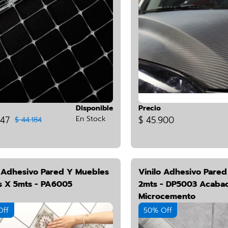
Disponible
Precio
347
En Stock
$ 45.900
$ 44.184
o Adhesivo Pared Y Muebles
Vinilo Adhesivo Pare
 X 5mts - PA6005
2mts - DP5003 Acabad
Microcemento
Off
50% Off