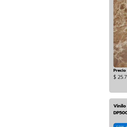
Precio
$ 25.7
Vinil
DP50