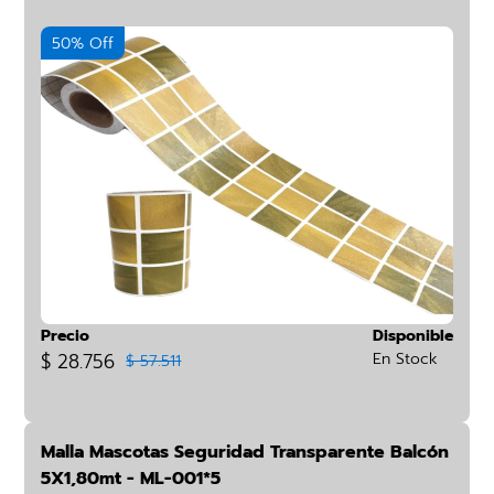
50% Off
Precio
Disponible
$ 28.756
En Stock
$ 57.511
Malla Mascotas Seguridad Transparente Balcón
5X1,80mt - ML-001*5