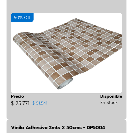
50% Off
Precio
Disponible
$ 25.771
En Stock
$ 51.541
Vinilo Adhesivo 2mts X 50cms - DP5004