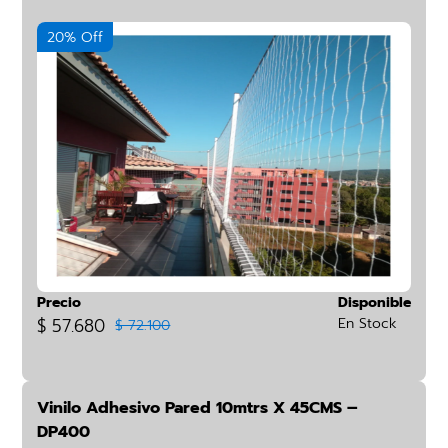
20% Off
Precio
Disponible
$ 57.680
En Stock
$ 72.100
Vinilo Adhesivo Pared 10mtrs X 45CMS –
DP400