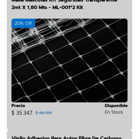
Malla Mascotas KIT Seguridad Transparente
2mt X 1,80 Mts - ML-001*2 Kit
20% Off
Precio
Disponible
$ 35.347
En Stock
$ 44.184
Vinilo Adhesivo Para Autos Fibra De Carbono