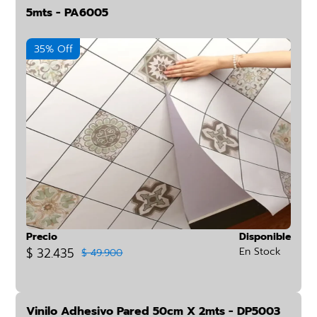
5mts - PA6005
35% Off
Precio
Disponible
$ 32.435
En Stock
$ 49.900
Vinilo Adhesivo Pared 50cm X 2mts - DP5003