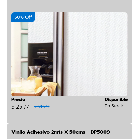
50% Off
Precio
Disponible
$ 25.771
En Stock
$ 51.541
Vinilo Adhesivo 2mts X 50cms - DP5009