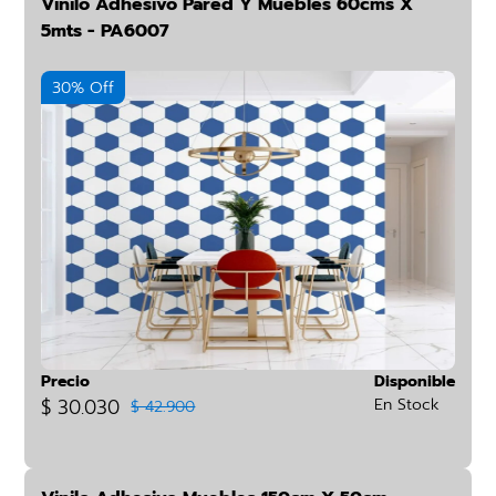
Vinilo Adhesivo Pared Y Muebles 60cms X
5mts - PA6007
30% Off
Precio
Disponible
$ 30.030
En Stock
$ 42.900