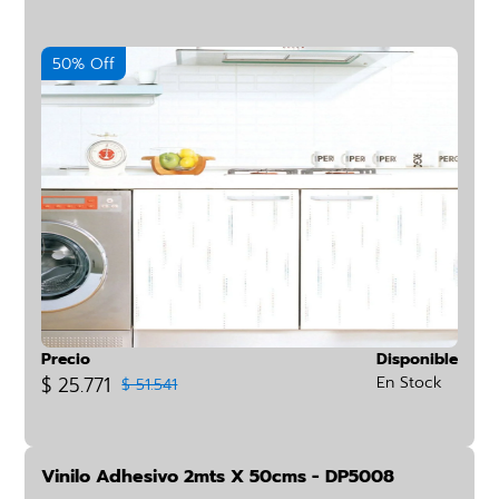
50% Off
Precio
Disponible
$ 25.771
En Stock
$ 51.541
Vinilo Adhesivo 2mts X 50cms - DP5008