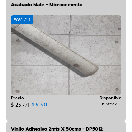
Acabado Mate - Microcemento
50% Off
Precio
Disponible
$ 25.771
En Stock
$ 51.541
Vinilo Adhesivo 2mts X 50cms - DP5012