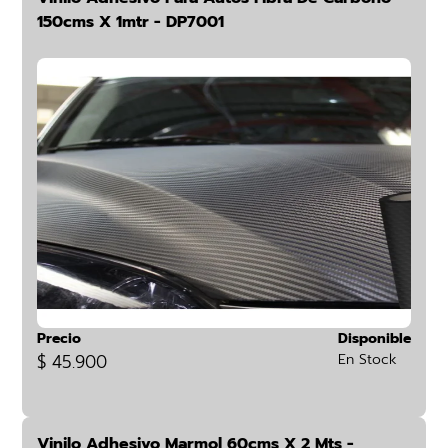
150cms X 1mtr - DP7001
Precio
Disponible
$ 45.900
En Stock
Vinilo Adhesivo Marmol 60cms X 2 Mts -