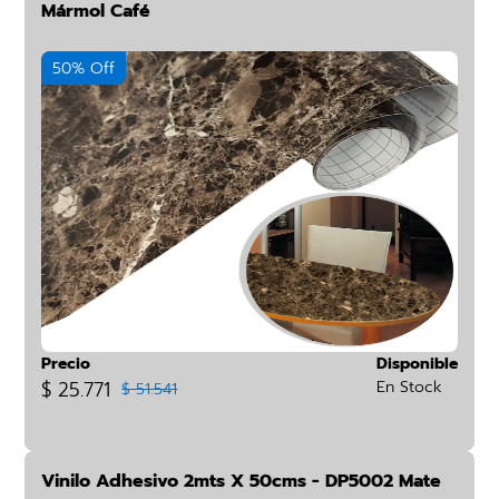
Mármol Café
50% Off
Precio
Disponible
$ 25.771
En Stock
$ 51.541
Vinilo Adhesivo 2mts X 50cms - DP5002 Mate