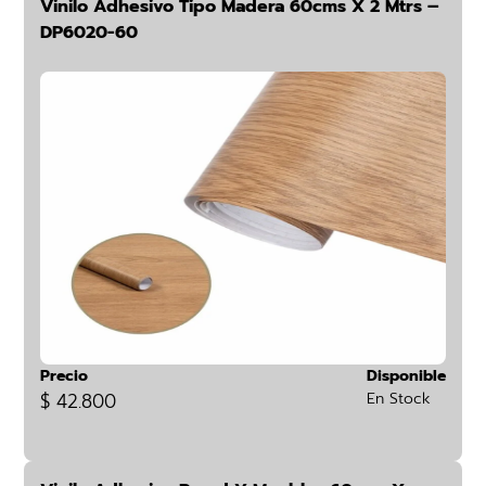
Vinilo Adhesivo Tipo Madera 60cms X 2 Mtrs –
DP6020-60
Precio
Disponible
$ 42.800
En Stock