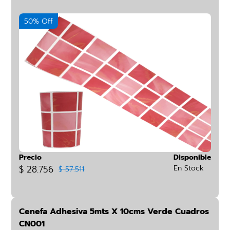
50% Off
Precio
Disponible
$ 28.756
En Stock
$ 57.511
Cenefa Adhesiva 5mts X 10cms Verde Cuadros
CN001