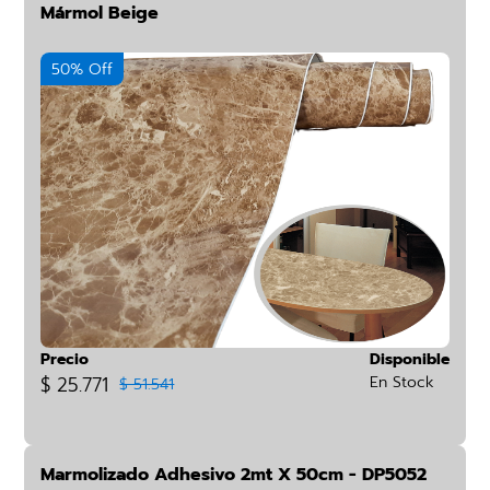
Mármol Beige
50% Off
Precio
Disponible
$ 25.771
En Stock
$ 51.541
Marmolizado Adhesivo 2mt X 50cm - DP5052