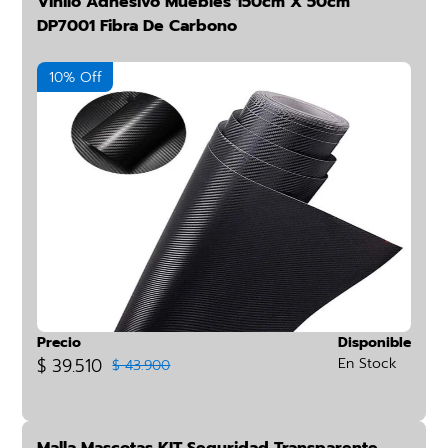
Vinilo Adhesivo Muebles 150cm X 50cm
DP7001 Fibra De Carbono
10% Off
Precio
Disponible
$ 39.510
En Stock
$ 43.900