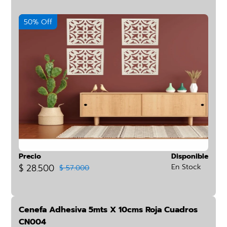
50% Off
Precio
Disponible
$ 28.500
En Stock
$ 57.000
Cenefa Adhesiva 5mts X 10cms Roja Cuadros
CN004