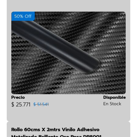
50% Off
Precio
Disponible
$ 25.771
En Stock
$ 51.541
Rollo 60cms X 2mtrs Vinilo Adhesivo