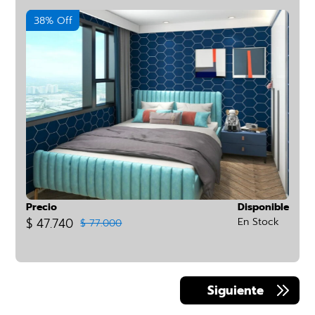
38% Off
Precio
Disponible
$ 47.740
En Stock
$ 77.000