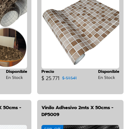
Disponible
Precio
Disponible
En Stock
$ 25.771
En Stock
$ 51.541
X 50cms -
Vinilo Adhesivo 2mts X 50cms -
DP5009