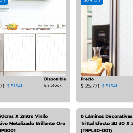
Off
50% Off
Disponible
Precio
71
En Stock
$ 25.771
$ 51.541
$ 51.541
60cms X 2mtrs Vinilo
6 Láminas Decorativas
ivo Metalizado Brillante Oro
Trittal Efecto 3D 30 X
DP8001
(TRPL30-001)