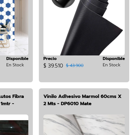
Disponible
Precio
Disponible
En Stock
$ 39.510
En Stock
$ 43.900
utos Fibra
Vinilo Adhesivo Marmol 60cms X
1mtr -
2 Mts - DP6010 Mate