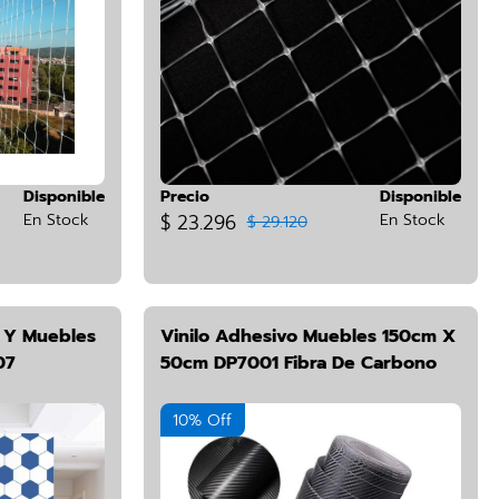
Disponible
Precio
Disponible
En Stock
$ 23.296
En Stock
$ 29.120
d Y Muebles
Vinilo Adhesivo Muebles 150cm X
07
50cm DP7001 Fibra De Carbono
10% Off