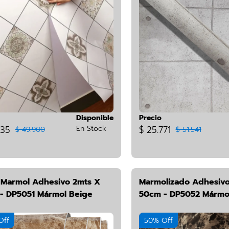
Disponible
Precio
435
En Stock
$ 25.771
$ 49.900
$ 51.541
o Marmol Adhesivo 2mts X
Marmolizado Adhesivo
- DP5051 Mármol Beige
50cm - DP5052 Mármo
Off
50% Off