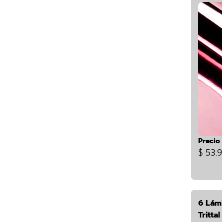
Precio
$ 53.
6 Lám
Tritta