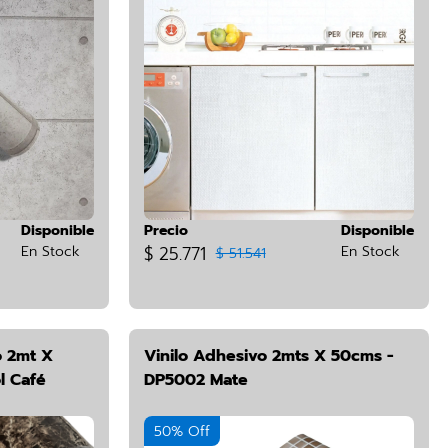
Disponible
Precio
Disponible
En Stock
$ 25.771
En Stock
$ 51.541
 2mt X
Vinilo Adhesivo 2mts X 50cms -
l Café
DP5002 Mate
50% Off