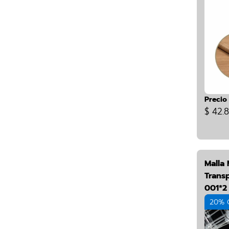
Precio
$ 42.
Malla
Trans
001*2 
20% 