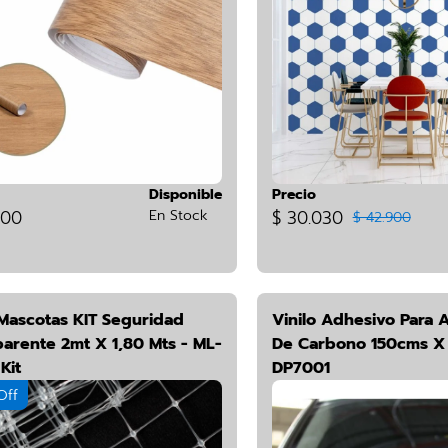
Disponible
Precio
800
En Stock
$ 30.030
$ 42.900
 Mascotas KIT Seguridad
Vinilo Adhesivo Para A
parente 2mt X 1,80 Mts - ML-
De Carbono 150cms X 
Kit
DP7001
Off