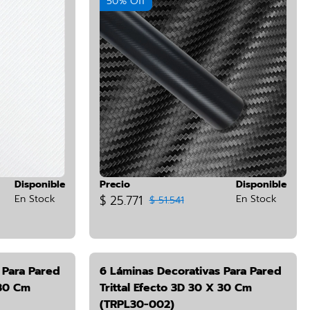
50% Off
Disponible
Precio
Disponible
En Stock
$ 25.771
En Stock
$ 51.541
 Para Pared
6 Láminas Decorativas Para Pared
 30 Cm
Trittal Efecto 3D 30 X 30 Cm
(TRPL30-002)