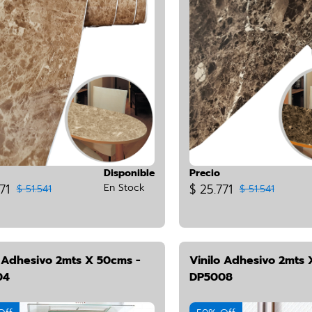
Disponible
Precio
71
En Stock
$ 25.771
$ 51.541
$ 51.541
o Adhesivo 2mts X 50cms -
Vinilo Adhesivo 2mts 
04
DP5008