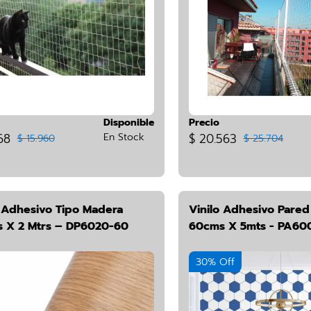
Disponible
Precio
68
En Stock
$ 20.563
$ 15.960
$ 25.704
o Adhesivo Tipo Madera
Vinilo Adhesivo Pare
 X 2 Mtrs – DP6020-60
60cms X 5mts - PA60
30% Off