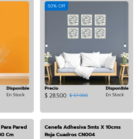
50% Off
Disponible
Precio
Disponible
En Stock
$ 28.500
En Stock
$ 57.000
 Para Pared
Cenefa Adhesiva 5mts X 10cms
 30 Cm
Roja Cuadros CN004