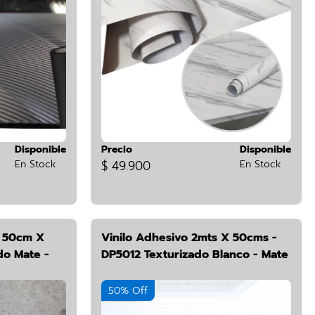
Disponible
Precio
Disponible
En Stock
$ 49.900
En Stock
d 50cm X
Vinilo Adhesivo 2mts X 50cms -
o Mate -
DP5012 Texturizado Blanco - Mate
50% Off