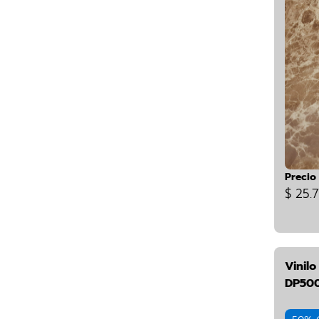
Precio
$ 25.7
Vinil
DP50