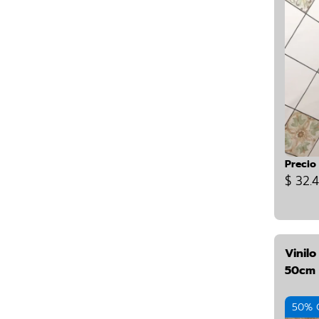
Precio
$ 32.
Vinil
50cm 
50% 