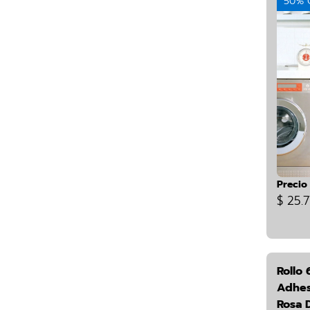
50% 
Precio
$ 25.7
Rollo 
Adhes
Rosa 