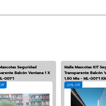
 Mascotas Seguridad
Malla Mascotas KIT Se
parente Balcón Ventana 1 X
Transparente Balcón V
ML-001*1
1,80 Mts - ML-001*1 Kit
Off
20% Off