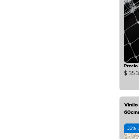
Precio
$ 35.
Vinil
60cms
35% 