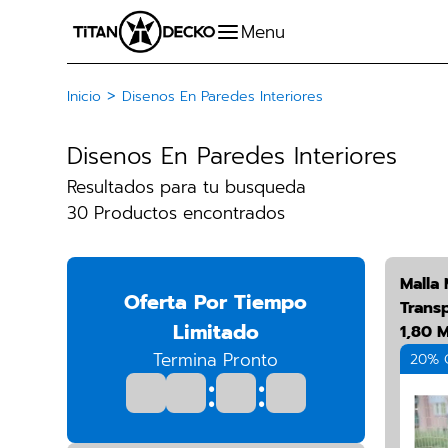
>
Inicio
Disenos En Paredes Interiores
Disenos En Paredes Interiores
Resultados para tu busqueda
30 Productos encontrados
Malla
Oferta Por Tiempo
Trans
Limitado
1,80 
Termina Pronto
20% 
:
: