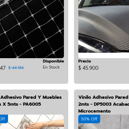
Disponible
Precio
347
En Stock
$ 45.900
$ 44.184
o Adhesivo Pared Y Muebles
Vinilo Adhesivo Pare
 X 5mts - PA6005
2mts - DP5003 Acabad
Microcemento
Off
50% Off