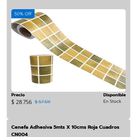
50% Off
Precio
Disponible
$ 28.756
En Stock
$ 57.511
Cenefa Adhesiva 5mts X 10cms Roja Cuadros
CN004