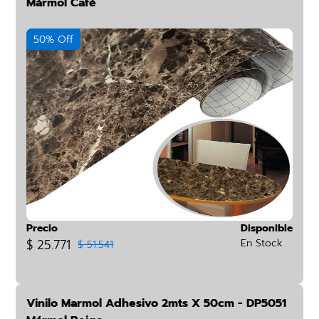
Mármol Café
50% Off
Precio
Disponible
$ 25.771
En Stock
$ 51.541
Vinilo Marmol Adhesivo 2mts X 50cm - DP5051