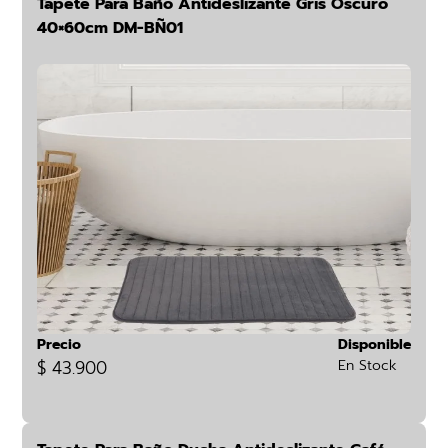
Tapete Para Baño Antideslizante Gris Oscuro
40×60cm DM-BÑ01
Precio
Disponible
$ 43.900
En Stock