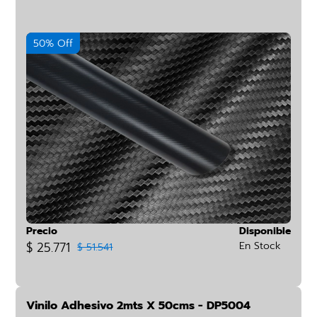
50% Off
Precio
Disponible
$ 25.771
En Stock
$ 51.541
Vinilo Adhesivo 2mts X 50cms - DP5004