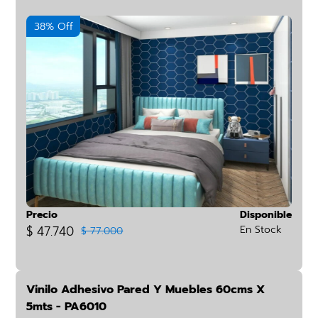
38% Off
Precio
Disponible
$ 47.740
En Stock
$ 77.000
Vinilo Adhesivo Pared Y Muebles 60cms X
5mts - PA6010