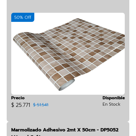
50% Off
Precio
Disponible
$ 25.771
En Stock
$ 51.541
Marmolizado Adhesivo 2mt X 50cm - DP5052