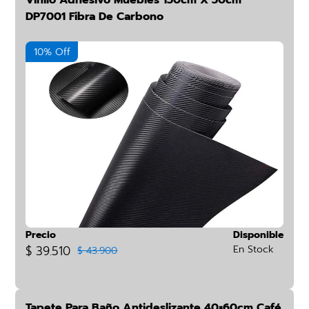
Vinilo Adhesivo Muebles 150cm X 50cm
DP7001 Fibra De Carbono
10% Off
Precio
Disponible
$ 39.510
En Stock
$ 43.900
Tapete Para Baño Antideslizante 40×60cm Café