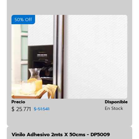
50% Off
Precio
Disponible
$ 25.771
En Stock
$ 51.541
Vinilo Adhesivo 2mts X 50cms - DP5009