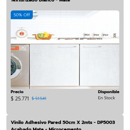
Texturizado Blanco - Mate
50% Off
Precio
Disponible
$ 25.771
En Stock
$ 51.541
Vinilo Adhesivo Pared 50cm X 2mts - DP5003
Acabado Mate - Microcemento