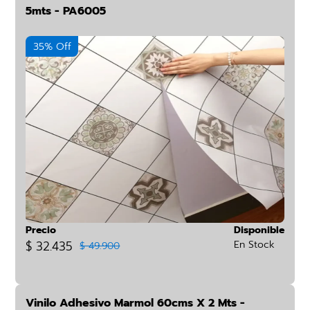
5mts - PA6005
35% Off
Precio
Disponible
$ 32.435
En Stock
$ 49.900
Vinilo Adhesivo Marmol 60cms X 2 Mts -