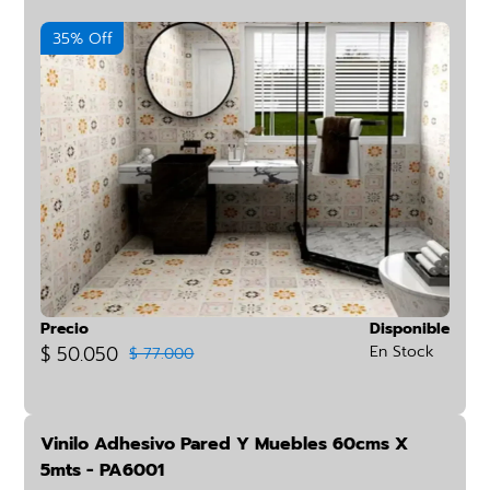
35% Off
Precio
Disponible
$ 50.050
En Stock
$ 77.000
Vinilo Adhesivo Pared Y Muebles 60cms X
5mts - PA6001