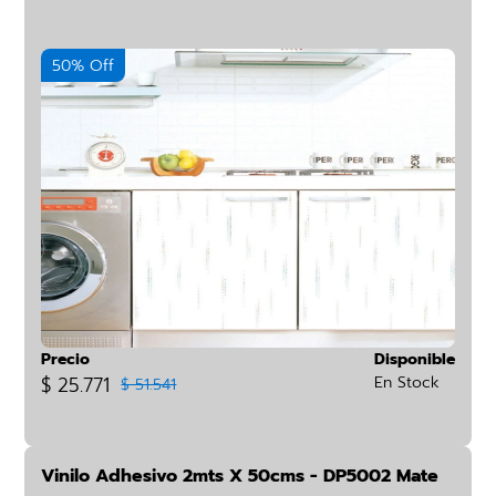
50% Off
Precio
Disponible
$ 25.771
En Stock
$ 51.541
Vinilo Adhesivo 2mts X 50cms - DP5002 Mate