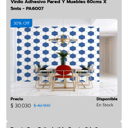
Vinilo Adhesivo Pared Y Muebles 60cms X
5mts - PA6007
30% Off
Precio
Disponible
$ 30.030
En Stock
$ 42.900