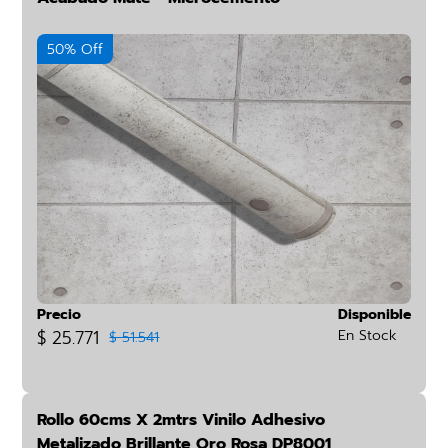
50% Off
Precio
Disponible
$ 25.771
En Stock
$ 51.541
Rollo 60cms X 2mtrs Vinilo Adhesivo
Metalizado Brillante Oro Rosa DP8001