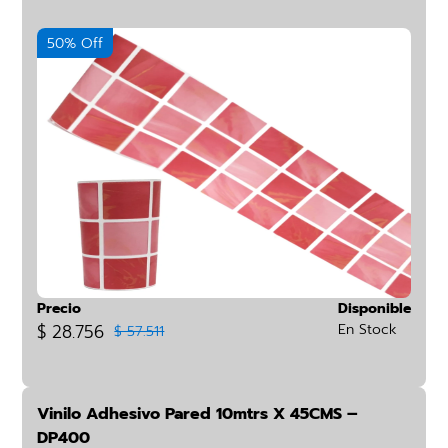
50% Off
Precio
Disponible
$ 28.756
En Stock
$ 57.511
Vinilo Adhesivo Pared 10mtrs X 45CMS –
DP400