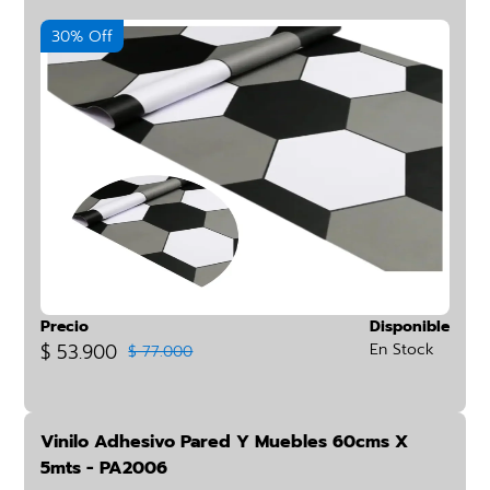
30% Off
Precio
Disponible
$ 53.900
En Stock
$ 77.000
Vinilo Adhesivo Pared Y Muebles 60cms X
5mts - PA2006