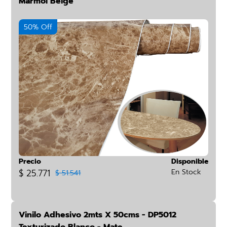
Mármol Beige
50% Off
Precio
Disponible
$ 25.771
En Stock
$ 51.541
Vinilo Adhesivo 2mts X 50cms - DP5012