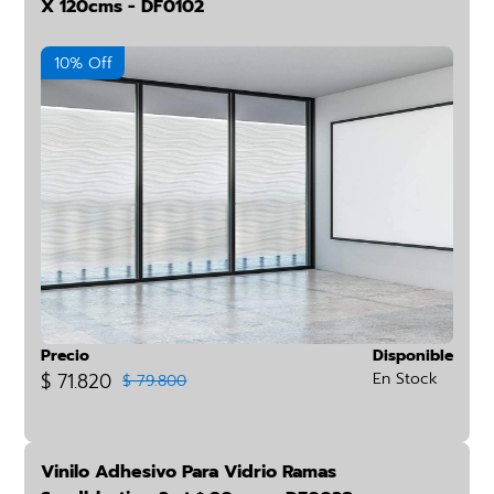
X 120cms - DF0102
10% Off
Precio
Disponible
$ 71.820
En Stock
$ 79.800
Vinilo Adhesivo Para Vidrio Ramas