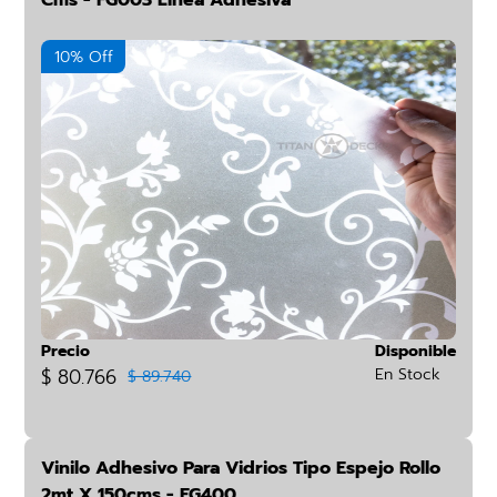
Cms - FG003 Línea Adhesiva
10% Off
Precio
Disponible
$ 80.766
En Stock
$ 89.740
Vinilo Adhesivo Para Vidrios Tipo Espejo Rollo
2mt X 150cms - FG400