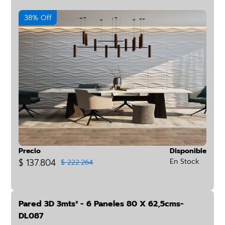
38% Off
Precio
Disponible
$ 137.804
En Stock
$ 222.264
Pared 3D 3mts² - 6 Paneles 80 X 62,5cms-
DL087