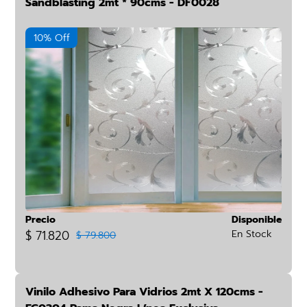
Sandblasting 2mt * 90cms - DF0028
10% Off
Precio
Disponible
$ 71.820
En Stock
$ 79.800
Vinilo Adhesivo Para Vidrios 2mt X 120cms -