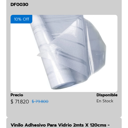
DF0030
10% Off
Precio
Disponible
$ 71.820
En Stock
$ 79.800
Vinilo Adhesivo Para Vidrio 2mts X 120cms -