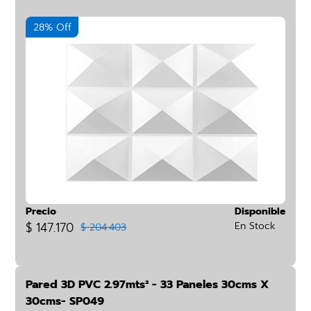
28% Off
Precio
Disponible
$ 147.170
En Stock
$ 204.403
Pared 3D PVC 2.97mts² - 33 Paneles 30cms X
30cms- SP049