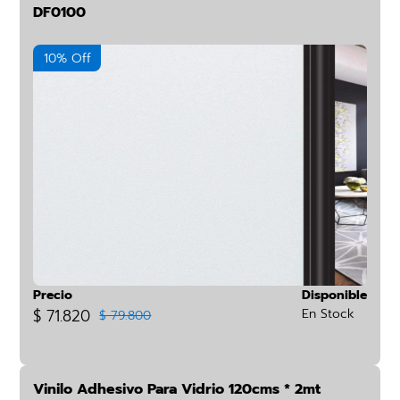
DF0100
10% Off
Precio
Disponible
$ 71.820
En Stock
$ 79.800
Vinilo Adhesivo Para Vidrio 120cms * 2mt