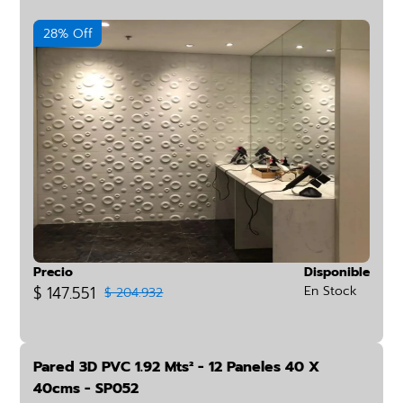
28% Off
Precio
Disponible
$ 147.551
En Stock
$ 204.932
Pared 3D PVC 1.92 Mts² - 12 Paneles 40 X
40cms - SP052