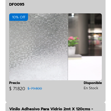
DF0095
10% Off
Precio
Disponible
$ 71.820
En Stock
$ 79.800
Vinilo Adhesivo Para Vidrio 2mt X 120cms -