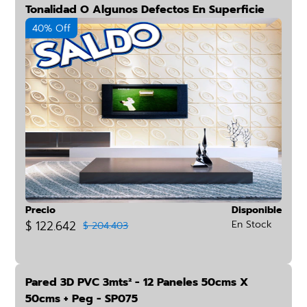
Tonalidad O Algunos Defectos En Superficie
40% Off
Precio
Disponible
$ 122.642
En Stock
$ 204.403
Pared 3D PVC 3mts² - 12 Paneles 50cms X
50cms + Peg - SP075