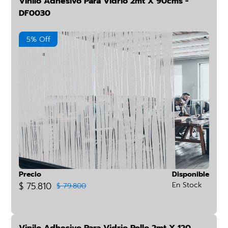
Vinilo Adhesivo Para Vidrio 2mt X 90cms -
DF0030
5% Off
Precio
Disponible
$ 75.810
En Stock
$ 79.800