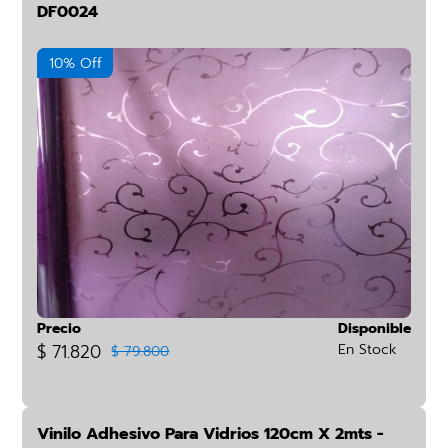
DF0024
10% Off
Precio
Disponible
$ 71.820
En Stock
$ 79.800
Vinilo Adhesivo Para Vidrios 120cm X 2mts -