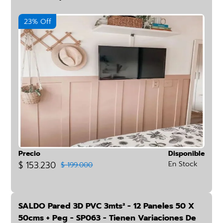
23% Off
Precio
Disponible
$ 153.230
En Stock
$ 199.000
SALDO Pared 3D PVC 3mts² - 12 Paneles 50 X
50cms + Peg - SP063 - Tienen Variaciones De