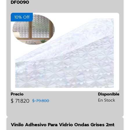
DF0090
10% Off
Precio
Disponible
$ 71.820
En Stock
$ 79.800
Vinilo Adhesivo Para Vidrio Ondas Grises 2mt