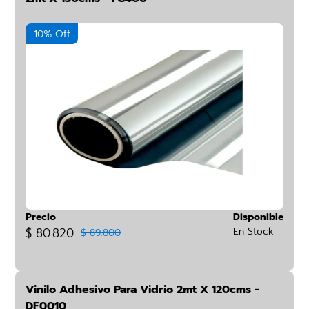
10% Off
Precio
Disponible
$ 80.820
En Stock
$ 89.800
Vinilo Adhesivo Para Vidrio 2mt X 120cms -
DF0010