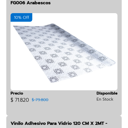
FG006 Arabescos
10% Off
Precio
Disponible
$ 71.820
En Stock
$ 79.800
Vinilo Adhesivo Para Vidrio 120 CM X 2MT -