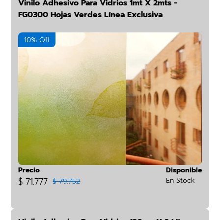
Vinilo Adhesivo Para Vidrios 1mt X 2mts -
FG0300 Hojas Verdes Línea Exclusiva
10% Off
Precio
Disponible
$ 71.777
En Stock
$ 79.752