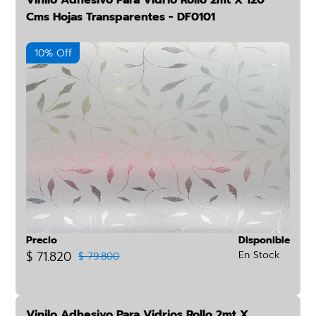
Vinilo Adhesivo Para Vidrio Rollo 2mt X 120
Cms Hojas Transparentes - DF0101
10% Off
Precio
Disponible
$ 71.820
En Stock
$ 79.800
Vinilo Adhesivo Para Vidrios Rollo 2mt X