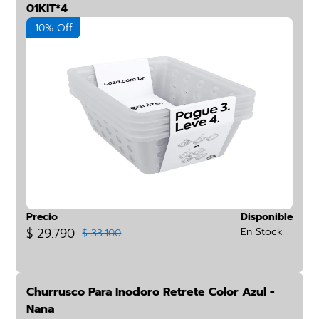
01KIT*4
10% Off
Precio
Disponible
$ 29.790
En Stock
$ 33.100
Churrusco Para Inodoro Retrete Color Azul -
Nana