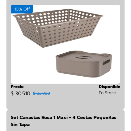
10% Off
Precio
Disponible
$ 30.510
En Stock
$ 33.900
Set Canastas Rosa 1 Maxi + 4 Cestas Pequeñas
Sin Tapa