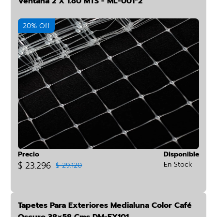
Ventana 2 X 1.80 MTS - ML-001*2
20% Off
Precio
Disponible
$ 23.296
En Stock
$ 29.120
Tapetes Para Exteriores Medialuna Color Café