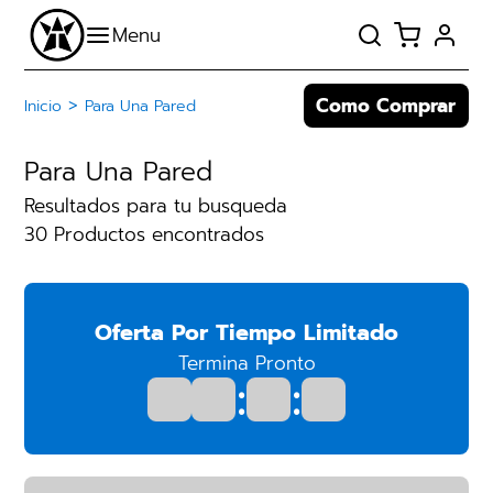
Como Comprar
>
Inicio
Para Una Pared
Para Una Pared
Resultados para tu busqueda
30 Productos encontrados
Oferta Por Tiempo Limitado
Termina Pronto
:
: