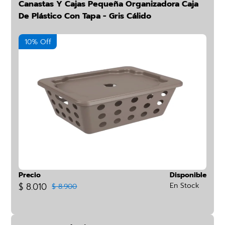
Canastas Y Cajas Pequeña Organizadora Caja
De Plástico Con Tapa - Gris Cálido
10% Off
Precio
Disponible
$ 8.010
En Stock
$ 8.900