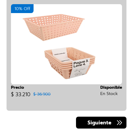
10% Off
Precio
Disponible
$ 33.210
En Stock
$ 36.900