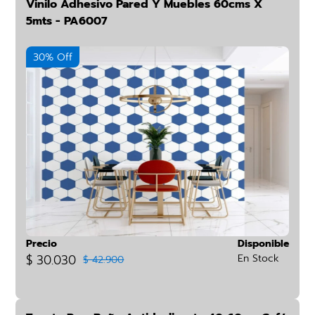
Vinilo Adhesivo Pared Y Muebles 60cms X
5mts - PA6007
30% Off
Precio
Disponible
$ 30.030
En Stock
$ 42.900