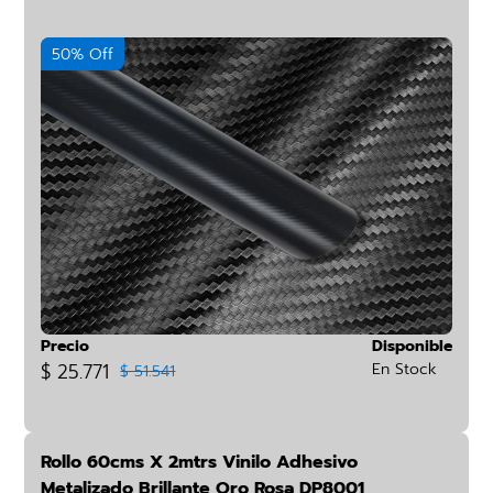
50% Off
Precio
Disponible
$ 25.771
En Stock
$ 51.541
Rollo 60cms X 2mtrs Vinilo Adhesivo
Metalizado Brillante Oro Rosa DP8001