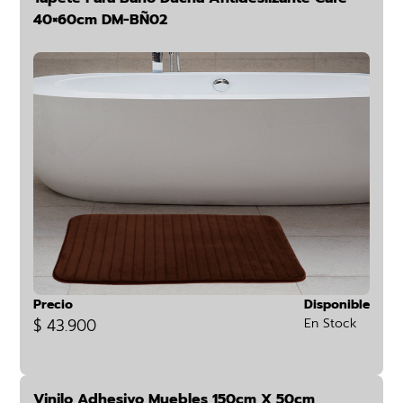
40×60cm DM-BÑ02
Precio
Disponible
$ 43.900
En Stock
Vinilo Adhesivo Muebles 150cm X 50cm