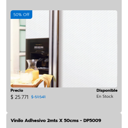
50% Off
Precio
Disponible
$ 25.771
En Stock
$ 51.541
Vinilo Adhesivo 2mts X 50cms - DP5009