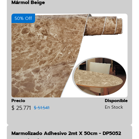
Mármol Beige
50% Off
Precio
Disponible
$ 25.771
En Stock
$ 51.541
Marmolizado Adhesivo 2mt X 50cm - DP5052