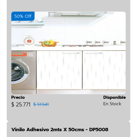
50% Off
Precio
Disponible
$ 25.771
En Stock
$ 51.541
Vinilo Adhesivo 2mts X 50cms - DP5008