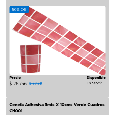
50% Off
Precio
Disponible
$ 28.756
En Stock
$ 57.511
Cenefa Adhesiva 5mts X 10cms Verde Cuadros
CN001