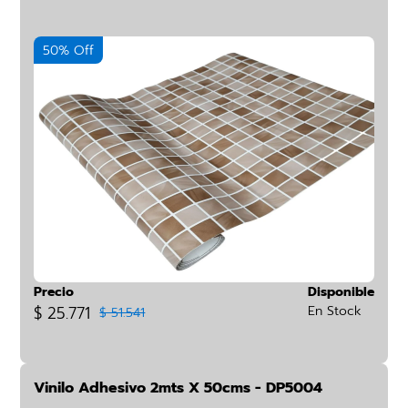
50% Off
Precio
Disponible
$ 25.771
En Stock
$ 51.541
Vinilo Adhesivo 2mts X 50cms - DP5004