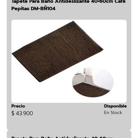
Tapete Para Baño Antideslizante 40×60cm Café
Pepitas DM-BÑ104
Precio
Disponible
$ 43.900
En Stock