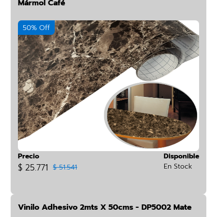
Mármol Café
50% Off
Precio
Disponible
$ 25.771
En Stock
$ 51.541
Vinilo Adhesivo 2mts X 50cms - DP5002 Mate