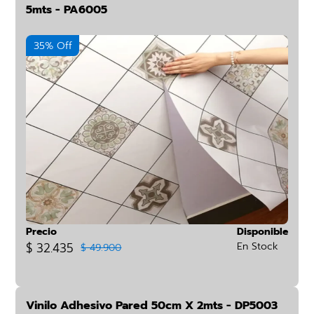
5mts - PA6005
35% Off
Precio
Disponible
$ 32.435
En Stock
$ 49.900
Vinilo Adhesivo Pared 50cm X 2mts - DP5003