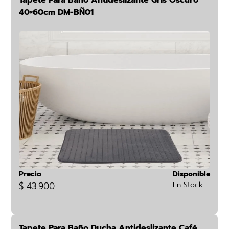
Tapete Para Baño Antideslizante Gris Oscuro
40×60cm DM-BÑ01
Precio
Disponible
$ 43.900
En Stock
Tapete Para Baño Ducha Antideslizante Café