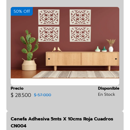
50% Off
Precio
Disponible
$ 28.500
En Stock
$ 57.000
Cenefa Adhesiva 5mts X 10cms Roja Cuadros
CN004