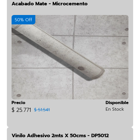
Acabado Mate - Microcemento
50% Off
Precio
Disponible
$ 25.771
En Stock
$ 51.541
Vinilo Adhesivo 2mts X 50cms - DP5012