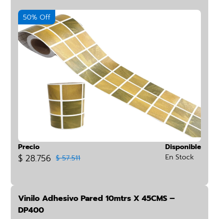
50% Off
Precio
Disponible
$ 28.756
En Stock
$ 57.511
Vinilo Adhesivo Pared 10mtrs X 45CMS –
DP400