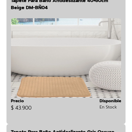
Tapete Para Baño Antideslizante 40×60cm
Beige DM-BÑ04
Precio
Disponible
$ 43.900
En Stock