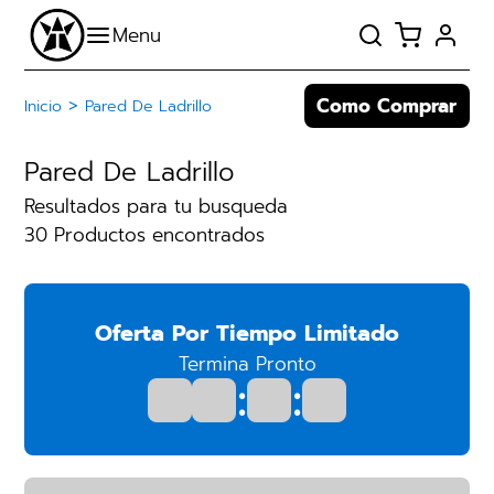
Como Comprar
>
Inicio
Pared De Ladrillo
Pared De Ladrillo
Resultados para tu busqueda
30 Productos encontrados
Oferta Por Tiempo Limitado
Termina Pronto
:
: