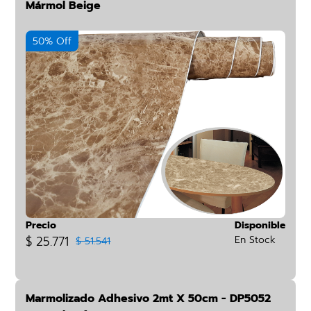
Mármol Beige
50% Off
Precio
Disponible
$ 25.771
En Stock
$ 51.541
Marmolizado Adhesivo 2mt X 50cm - DP5052