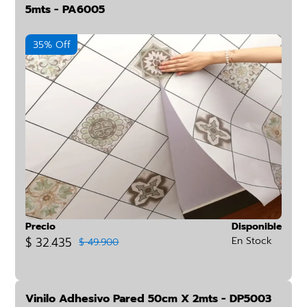
5mts - PA6005
35% Off
Precio
Disponible
$ 32.435
En Stock
$ 49.900
Vinilo Adhesivo Pared 50cm X 2mts - DP5003