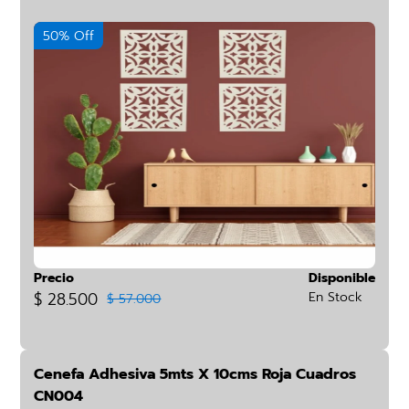
50% Off
Precio
Disponible
$ 28.500
En Stock
$ 57.000
Cenefa Adhesiva 5mts X 10cms Roja Cuadros
CN004