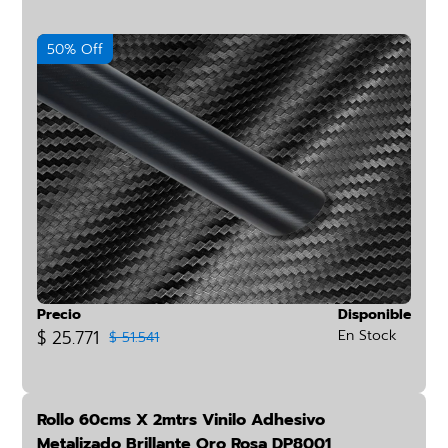
50% Off
Precio
Disponible
$ 25.771
En Stock
$ 51.541
Rollo 60cms X 2mtrs Vinilo Adhesivo
Metalizado Brillante Oro Rosa DP8001