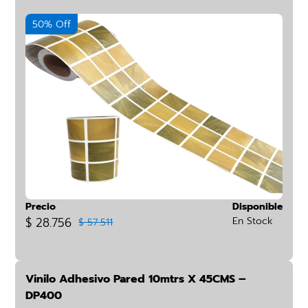
50% Off
Precio
Disponible
$ 28.756
En Stock
$ 57.511
Vinilo Adhesivo Pared 10mtrs X 45CMS –
DP400