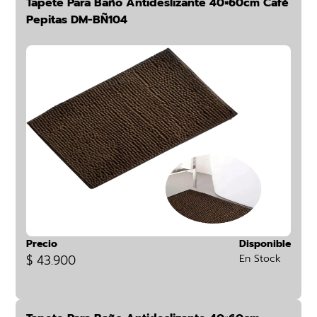
Tapete Para Baño Antideslizante 40×60cm Café
Pepitas DM-BÑ104
Precio
Disponible
$ 43.900
En Stock