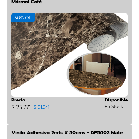
Mármol Café
50% Off
Precio
Disponible
$ 25.771
En Stock
$ 51.541
Vinilo Adhesivo 2mts X 50cms - DP5002 Mate