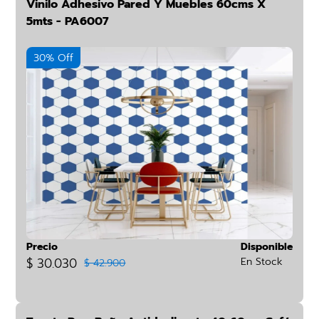
Vinilo Adhesivo Pared Y Muebles 60cms X
5mts - PA6007
30% Off
Precio
Disponible
$ 30.030
En Stock
$ 42.900