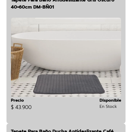
Tapete Para Baño Antideslizante Gris Oscuro
40×60cm DM-BÑ01
Precio
Disponible
$ 43.900
En Stock
Tapete Para Baño Ducha Antideslizante Café