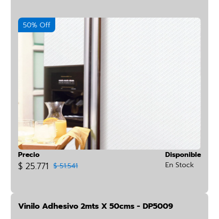
50% Off
Precio
Disponible
$ 25.771
En Stock
$ 51.541
Vinilo Adhesivo 2mts X 50cms - DP5009