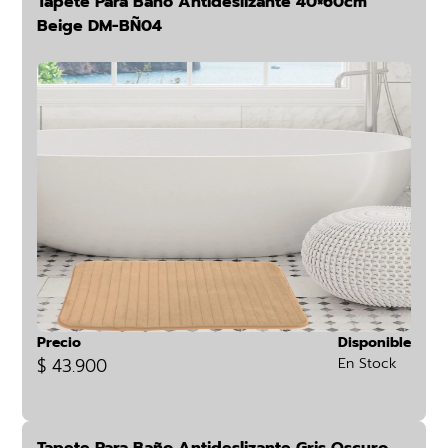
Tapete Para Baño Antideslizante 40×60cm
Beige DM-BÑ04
Precio
Disponible
$ 43.900
En Stock