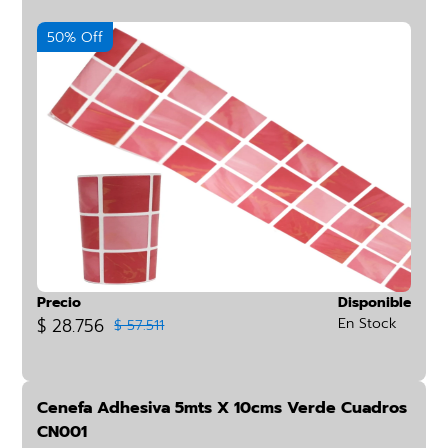
50% Off
Precio
Disponible
$ 28.756
En Stock
$ 57.511
Cenefa Adhesiva 5mts X 10cms Verde Cuadros
CN001