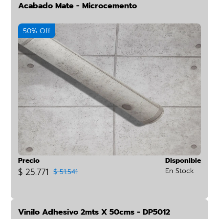
Acabado Mate - Microcemento
50% Off
Precio
Disponible
$ 25.771
En Stock
$ 51.541
Vinilo Adhesivo 2mts X 50cms - DP5012