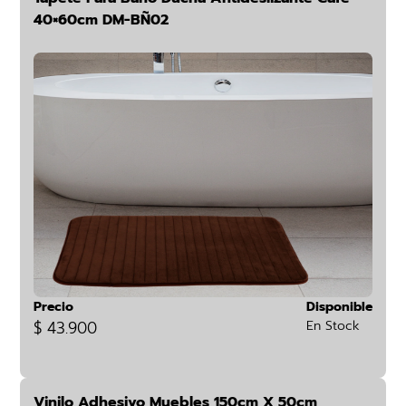
40×60cm DM-BÑ02
Precio
Disponible
$ 43.900
En Stock
Vinilo Adhesivo Muebles 150cm X 50cm