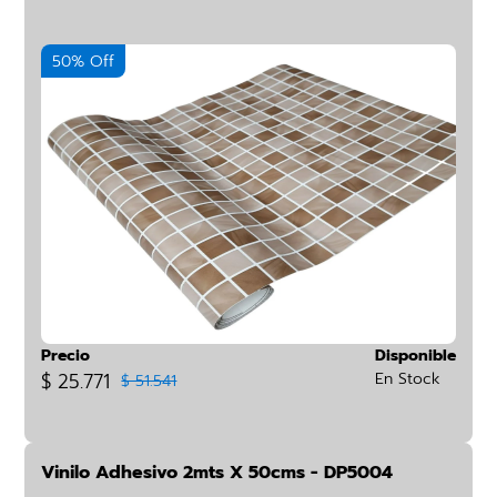
50% Off
Precio
Disponible
$ 25.771
En Stock
$ 51.541
Vinilo Adhesivo 2mts X 50cms - DP5004