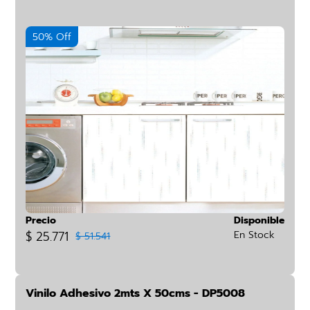
50% Off
Precio
Disponible
$ 25.771
En Stock
$ 51.541
Vinilo Adhesivo 2mts X 50cms - DP5008