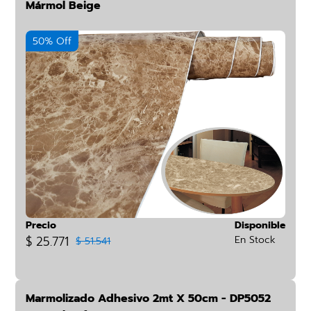
Mármol Beige
50% Off
Precio
Disponible
$ 25.771
En Stock
$ 51.541
Marmolizado Adhesivo 2mt X 50cm - DP5052