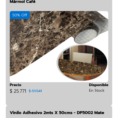
Mármol Café
50% Off
Precio
Disponible
$ 25.771
En Stock
$ 51.541
Vinilo Adhesivo 2mts X 50cms - DP5002 Mate