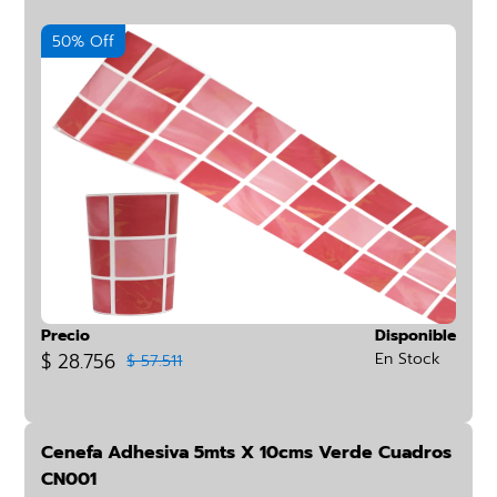
50% Off
Precio
Disponible
$ 28.756
En Stock
$ 57.511
Cenefa Adhesiva 5mts X 10cms Verde Cuadros
CN001