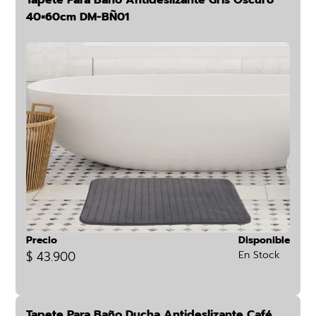
Tapete Para Baño Antideslizante Gris Oscuro
40×60cm DM-BÑ01
Precio
Disponible
$ 43.900
En Stock
Tapete Para Baño Ducha Antideslizante Café