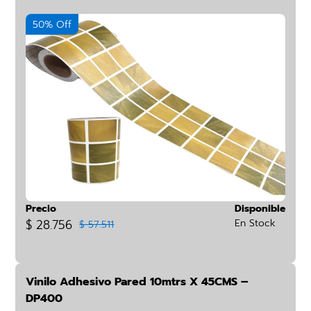
50% Off
Precio
Disponible
$ 28.756
En Stock
$ 57.511
Vinilo Adhesivo Pared 10mtrs X 45CMS –
DP400