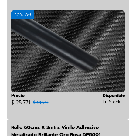
50% Off
Precio
Disponible
$ 25.771
En Stock
$ 51.541
Rollo 60cms X 2mtrs Vinilo Adhesivo
Metalizado Brillante Oro Rosa DP8001