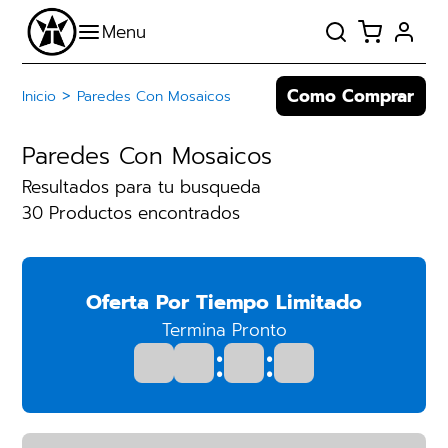
Como Comprar
>
Inicio
Paredes Con Mosaicos
Paredes Con Mosaicos
Resultados para tu busqueda
30 Productos encontrados
Oferta Por Tiempo Limitado
Termina Pronto
:
: