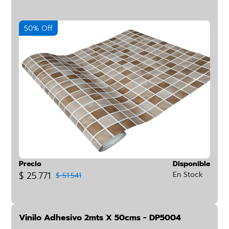
50% Off
Precio
Disponible
$ 25.771
En Stock
$ 51.541
Vinilo Adhesivo 2mts X 50cms - DP5004