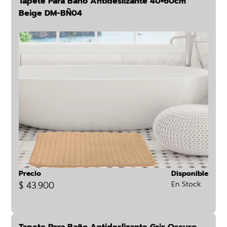
Tapete Para Baño Antideslizante 40×60cm
Beige DM-BÑ04
Precio
Disponible
$ 43.900
En Stock