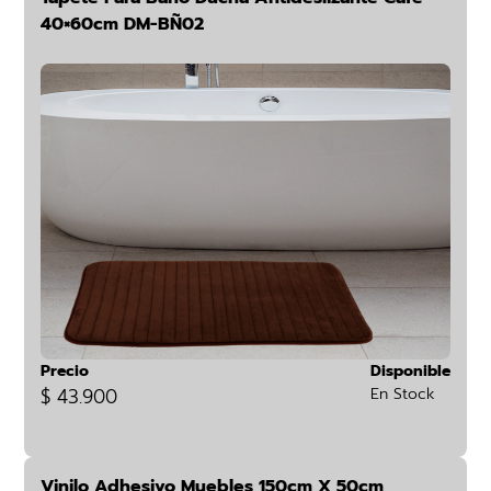
40×60cm DM-BÑ02
Precio
Disponible
$ 43.900
En Stock
Vinilo Adhesivo Muebles 150cm X 50cm