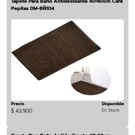
Tapete Para Baño Antideslizante 40×60cm Café
Pepitas DM-BÑ104
Precio
Disponible
$ 43.900
En Stock