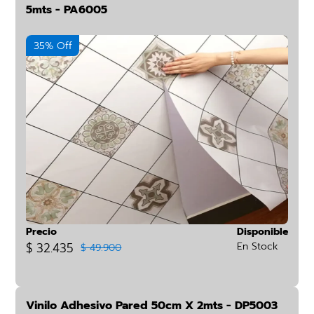
5mts - PA6005
35% Off
Precio
Disponible
$ 32.435
En Stock
$ 49.900
Vinilo Adhesivo Pared 50cm X 2mts - DP5003