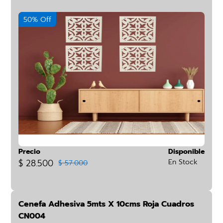
50% Off
Precio
Disponible
$ 28.500
En Stock
$ 57.000
Cenefa Adhesiva 5mts X 10cms Roja Cuadros
CN004