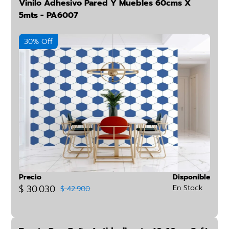
Vinilo Adhesivo Pared Y Muebles 60cms X
5mts - PA6007
30% Off
Precio
Disponible
$ 30.030
En Stock
$ 42.900