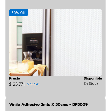
50% Off
Precio
Disponible
$ 25.771
En Stock
$ 51.541
Vinilo Adhesivo 2mts X 50cms - DP5009