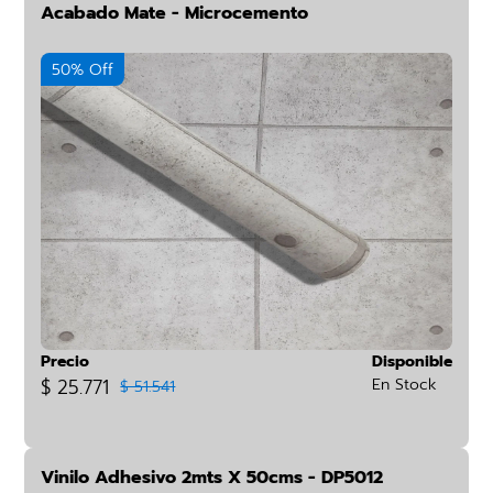
Acabado Mate - Microcemento
50% Off
Precio
Disponible
$ 25.771
En Stock
$ 51.541
Vinilo Adhesivo 2mts X 50cms - DP5012