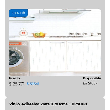
50% Off
Precio
Disponible
$ 25.771
En Stock
$ 51.541
Vinilo Adhesivo 2mts X 50cms - DP5008