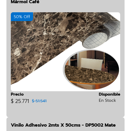
Mármol Café
50% Off
Precio
Disponible
$ 25.771
En Stock
$ 51.541
Vinilo Adhesivo 2mts X 50cms - DP5002 Mate