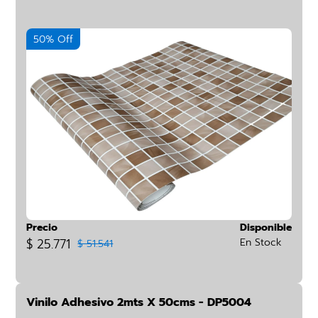
50% Off
Precio
Disponible
$ 25.771
En Stock
$ 51.541
Vinilo Adhesivo 2mts X 50cms - DP5004