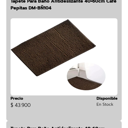
Tapete Para Baño Antideslizante 40×60cm Café
Pepitas DM-BÑ104
Precio
Disponible
$ 43.900
En Stock