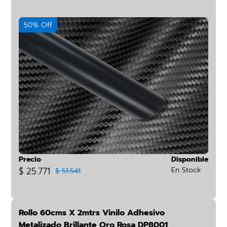
50% Off
Precio
Disponible
$ 25.771
En Stock
$ 51.541
Rollo 60cms X 2mtrs Vinilo Adhesivo
Metalizado Brillante Oro Rosa DP8001