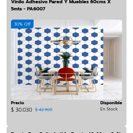
Vinilo Adhesivo Pared Y Muebles 60cms X
5mts - PA6007
30% Off
Precio
Disponible
$ 30.030
En Stock
$ 42.900