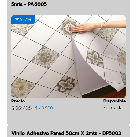
5mts - PA6005
35% Off
Precio
Disponible
$ 32.435
En Stock
$ 49.900
Vinilo Adhesivo Pared 50cm X 2mts - DP5003