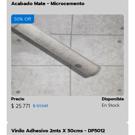
Acabado Mate - Microcemento
50% Off
Precio
Disponible
$ 25.771
En Stock
$ 51.541
Vinilo Adhesivo 2mts X 50cms - DP5012