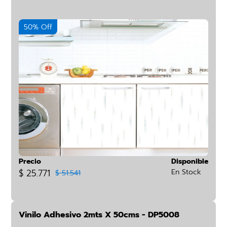
50% Off
Precio
Disponible
$ 25.771
En Stock
$ 51.541
Vinilo Adhesivo 2mts X 50cms - DP5008