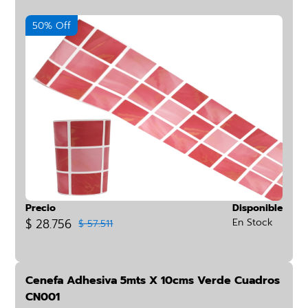
50% Off
Precio
Disponible
$ 28.756
En Stock
$ 57.511
Cenefa Adhesiva 5mts X 10cms Verde Cuadros
CN001