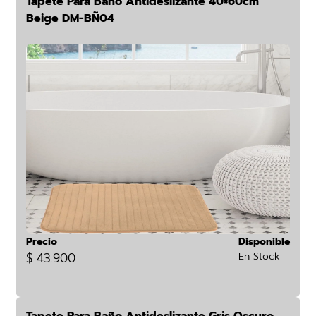
Tapete Para Baño Antideslizante 40×60cm
Beige DM-BÑ04
Precio
Disponible
$ 43.900
En Stock