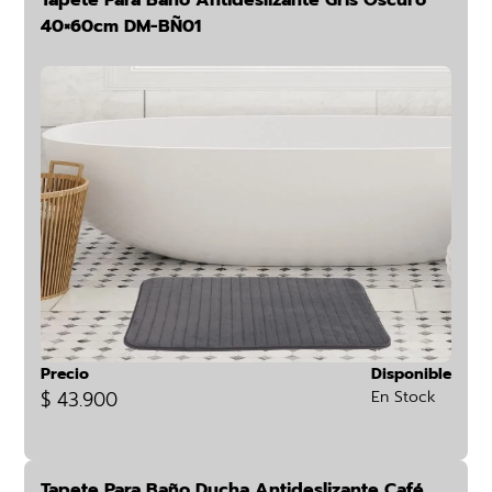
Tapete Para Baño Antideslizante Gris Oscuro
40×60cm DM-BÑ01
Precio
Disponible
$ 43.900
En Stock
Tapete Para Baño Ducha Antideslizante Café