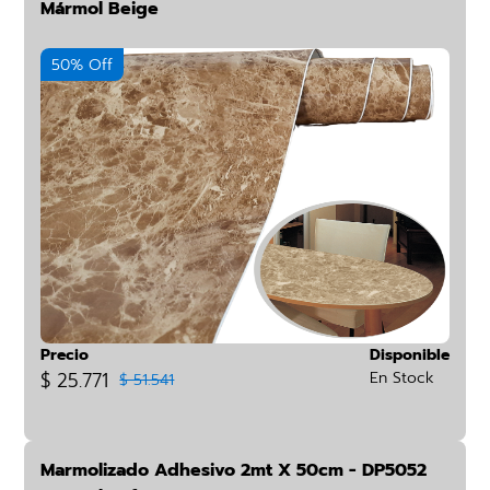
Mármol Beige
50% Off
Precio
Disponible
$ 25.771
En Stock
$ 51.541
Marmolizado Adhesivo 2mt X 50cm - DP5052