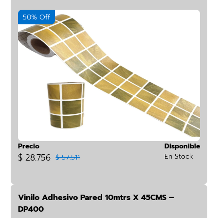
50% Off
Precio
Disponible
$ 28.756
En Stock
$ 57.511
Vinilo Adhesivo Pared 10mtrs X 45CMS –
DP400