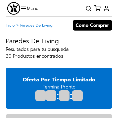
Como Comprar
>
Inicio
Paredes De Living
Paredes De Living
Resultados para tu busqueda
30 Productos encontrados
Oferta Por Tiempo Limitado
Termina Pronto
:
: