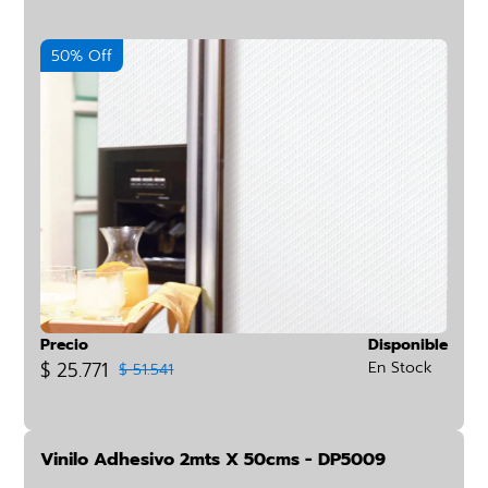
50% Off
Precio
Disponible
$ 25.771
En Stock
$ 51.541
Vinilo Adhesivo 2mts X 50cms - DP5009