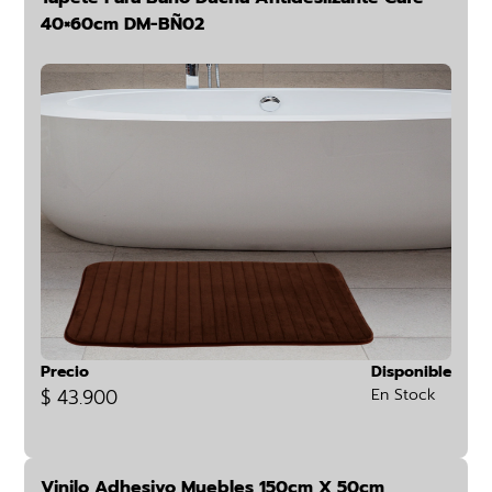
40×60cm DM-BÑ02
Precio
Disponible
$ 43.900
En Stock
Vinilo Adhesivo Muebles 150cm X 50cm