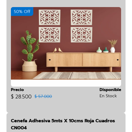
50% Off
Precio
Disponible
$ 28.500
En Stock
$ 57.000
Cenefa Adhesiva 5mts X 10cms Roja Cuadros
CN004