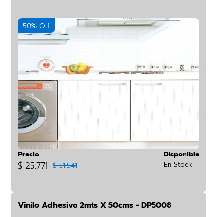
50% Off
Precio
Disponible
$ 25.771
En Stock
$ 51.541
Vinilo Adhesivo 2mts X 50cms - DP5008