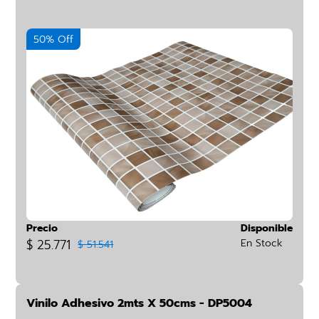
50% Off
Precio
Disponible
$ 25.771
En Stock
$ 51.541
Vinilo Adhesivo 2mts X 50cms - DP5004