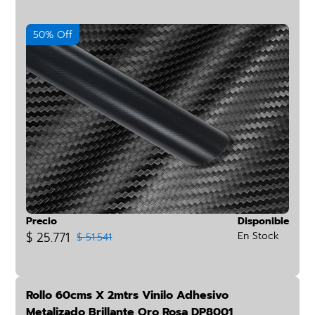
50% Off
Precio
Disponible
$ 25.771
En Stock
$ 51.541
Rollo 60cms X 2mtrs Vinilo Adhesivo
Metalizado Brillante Oro Rosa DP8001