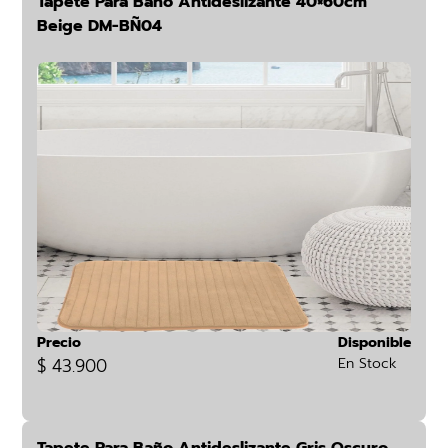
Tapete Para Baño Antideslizante 40×60cm
Beige DM-BÑ04
Precio
Disponible
$ 43.900
En Stock