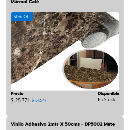
Mármol Café
50% Off
Precio
Disponible
$ 25.771
En Stock
$ 51.541
Vinilo Adhesivo 2mts X 50cms - DP5002 Mate