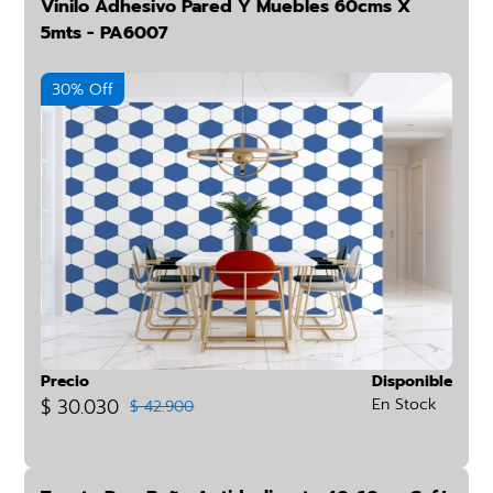
Vinilo Adhesivo Pared Y Muebles 60cms X
5mts - PA6007
30% Off
Precio
Disponible
$ 30.030
En Stock
$ 42.900