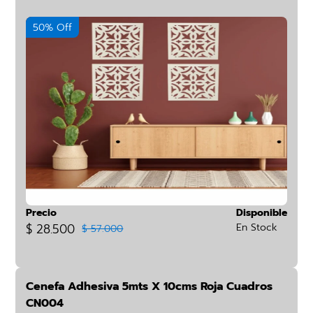
50% Off
Precio
Disponible
$ 28.500
En Stock
$ 57.000
Cenefa Adhesiva 5mts X 10cms Roja Cuadros
CN004