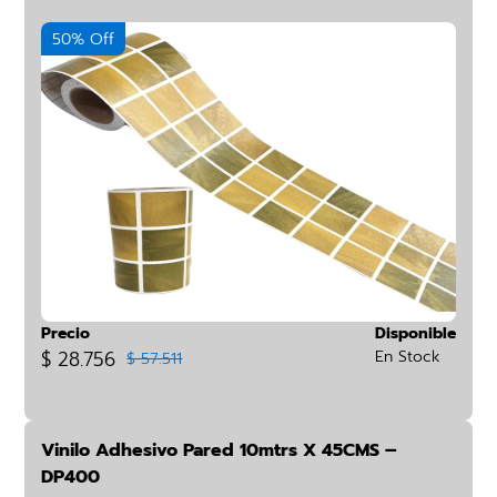
50% Off
Precio
Disponible
$ 28.756
En Stock
$ 57.511
Vinilo Adhesivo Pared 10mtrs X 45CMS –
DP400