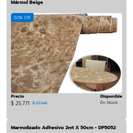
Mármol Beige
50% Off
Precio
Disponible
$ 25.771
En Stock
$ 51.541
Marmolizado Adhesivo 2mt X 50cm - DP5052