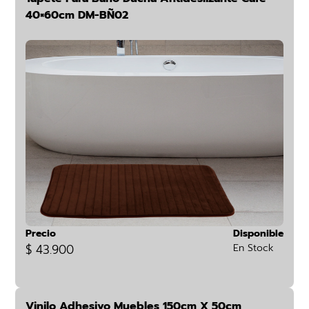
40×60cm DM-BÑ02
Precio
Disponible
$ 43.900
En Stock
Vinilo Adhesivo Muebles 150cm X 50cm