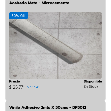
Acabado Mate - Microcemento
50% Off
Precio
Disponible
$ 25.771
En Stock
$ 51.541
Vinilo Adhesivo 2mts X 50cms - DP5012