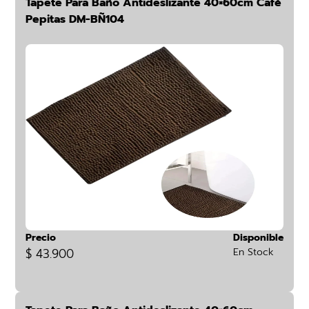
Tapete Para Baño Antideslizante 40×60cm Café
Pepitas DM-BÑ104
Precio
Disponible
$ 43.900
En Stock