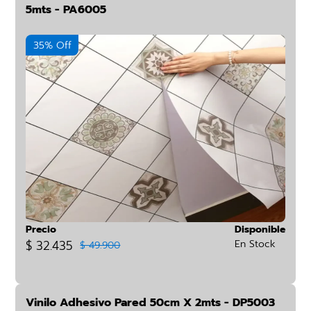
5mts - PA6005
35% Off
Precio
Disponible
$ 32.435
En Stock
$ 49.900
Vinilo Adhesivo Pared 50cm X 2mts - DP5003