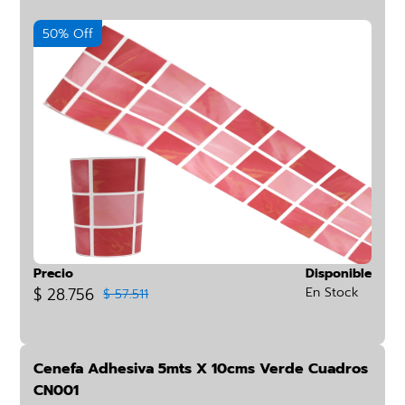
50% Off
Precio
Disponible
$ 28.756
En Stock
$ 57.511
Cenefa Adhesiva 5mts X 10cms Verde Cuadros
CN001