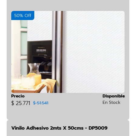
50% Off
Precio
Disponible
$ 25.771
En Stock
$ 51.541
Vinilo Adhesivo 2mts X 50cms - DP5009