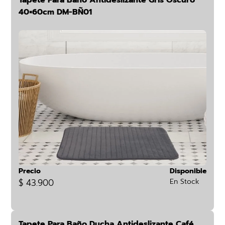
Tapete Para Baño Antideslizante Gris Oscuro
40×60cm DM-BÑ01
Precio
Disponible
$ 43.900
En Stock
Tapete Para Baño Ducha Antideslizante Café