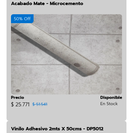
Acabado Mate - Microcemento
50% Off
Precio
Disponible
$ 25.771
En Stock
$ 51.541
Vinilo Adhesivo 2mts X 50cms - DP5012