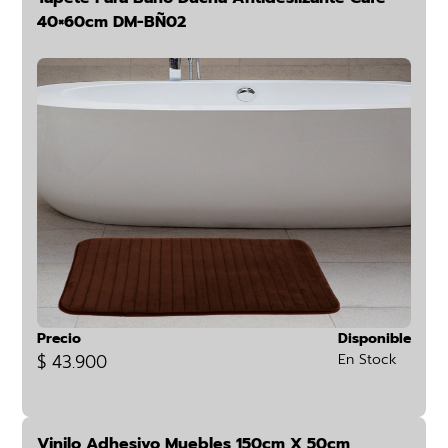
40×60cm DM-BÑ02
Precio
Disponible
$ 43.900
En Stock
Vinilo Adhesivo Muebles 150cm X 50cm