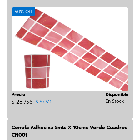
50% Off
Precio
Disponible
$ 28.756
En Stock
$ 57.511
Cenefa Adhesiva 5mts X 10cms Verde Cuadros
CN001