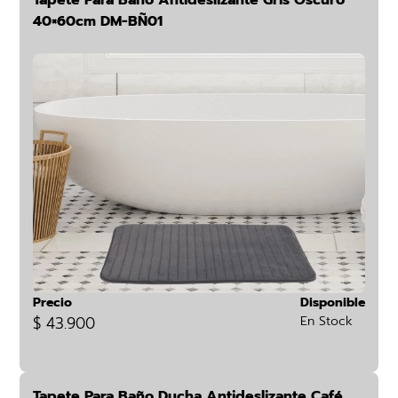
Tapete Para Baño Antideslizante Gris Oscuro
40×60cm DM-BÑ01
Precio
Disponible
$ 43.900
En Stock
Tapete Para Baño Ducha Antideslizante Café