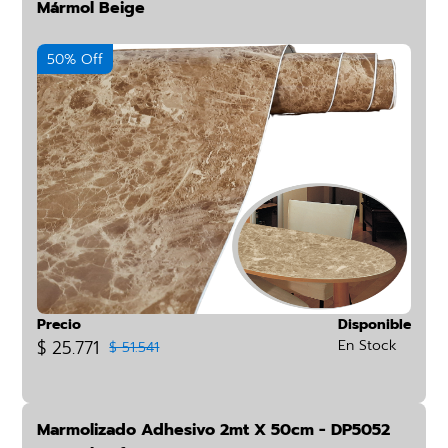
Mármol Beige
50% Off
Precio
Disponible
$ 25.771
En Stock
$ 51.541
Marmolizado Adhesivo 2mt X 50cm - DP5052