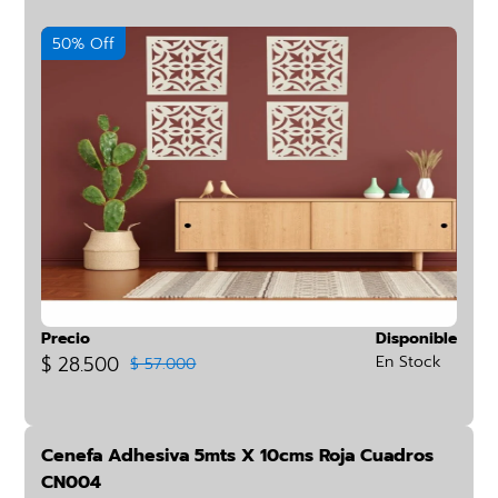
50% Off
Precio
Disponible
$ 28.500
En Stock
$ 57.000
Cenefa Adhesiva 5mts X 10cms Roja Cuadros
CN004