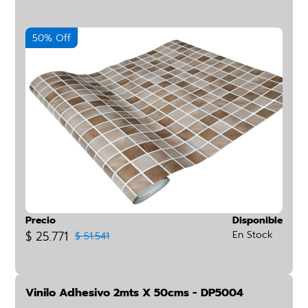
50% Off
Precio
Disponible
$ 25.771
En Stock
$ 51.541
Vinilo Adhesivo 2mts X 50cms - DP5004