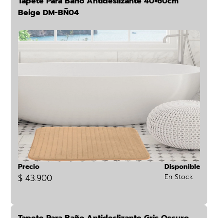
Tapete Para Baño Antideslizante 40×60cm
Beige DM-BÑ04
Precio
Disponible
$ 43.900
En Stock