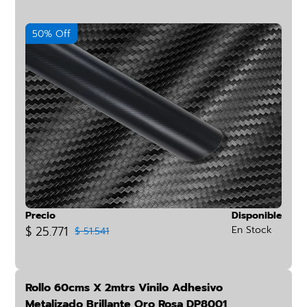
50% Off
Precio
Disponible
$ 25.771
En Stock
$ 51.541
Rollo 60cms X 2mtrs Vinilo Adhesivo
Metalizado Brillante Oro Rosa DP8001