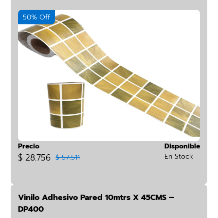
50% Off
Precio
Disponible
$ 28.756
En Stock
$ 57.511
Vinilo Adhesivo Pared 10mtrs X 45CMS –
DP400