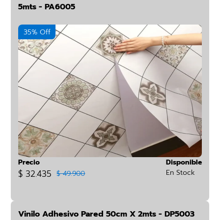
5mts - PA6005
35% Off
Precio
Disponible
$ 32.435
En Stock
$ 49.900
Vinilo Adhesivo Pared 50cm X 2mts - DP5003