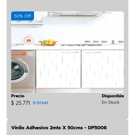
50% Off
Precio
Disponible
$ 25.771
En Stock
$ 51.541
Vinilo Adhesivo 2mts X 50cms - DP5008