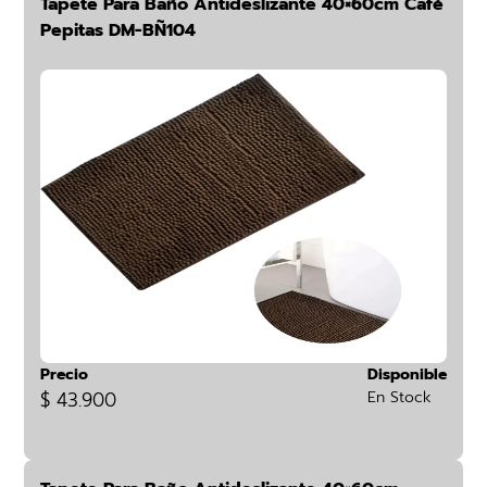
Tapete Para Baño Antideslizante 40×60cm Café
Pepitas DM-BÑ104
Precio
Disponible
$ 43.900
En Stock