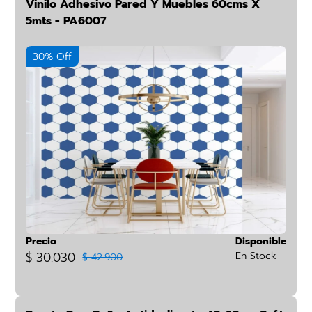
Vinilo Adhesivo Pared Y Muebles 60cms X
5mts - PA6007
30% Off
Precio
Disponible
$ 30.030
En Stock
$ 42.900