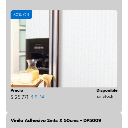
50% Off
Precio
Disponible
$ 25.771
En Stock
$ 51.541
Vinilo Adhesivo 2mts X 50cms - DP5009