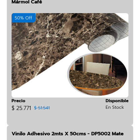
Mármol Café
50% Off
Precio
Disponible
$ 25.771
En Stock
$ 51.541
Vinilo Adhesivo 2mts X 50cms - DP5002 Mate