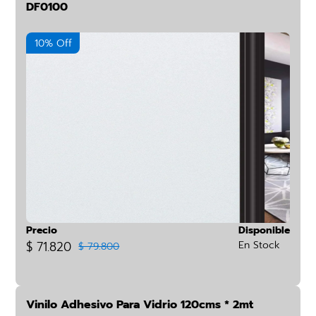
DF0100
10% Off
Precio
Disponible
$ 71.820
En Stock
$ 79.800
Vinilo Adhesivo Para Vidrio 120cms * 2mt