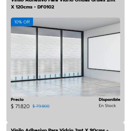
Vinilo Adhesivo Para Vidrio Ondas Grises 2mt
X 120cms - DF0102
10% Off
Precio
Disponible
$ 71.820
En Stock
$ 79.800
Vinilo Adhesivo Para Vidrio 2mt X 90cms -