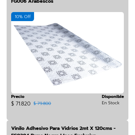
FG006 Arabescos
10% Off
Precio
Disponible
$ 71.820
En Stock
$ 79.800
Vinilo Adhesivo Para Vidrios 2mt X 120cms -