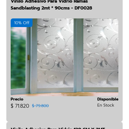
Vinilo Adhesivo Para Vidrio Ramas
Sandblasting 2mt * 90cms - DF0028
10% Off
Precio
Disponible
$ 71.820
En Stock
$ 79.800