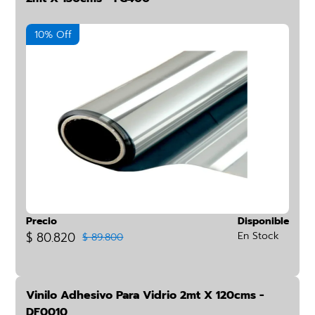
10% Off
Precio
Disponible
$ 80.820
En Stock
$ 89.800
Vinilo Adhesivo Para Vidrio 2mt X 120cms -
DF0010