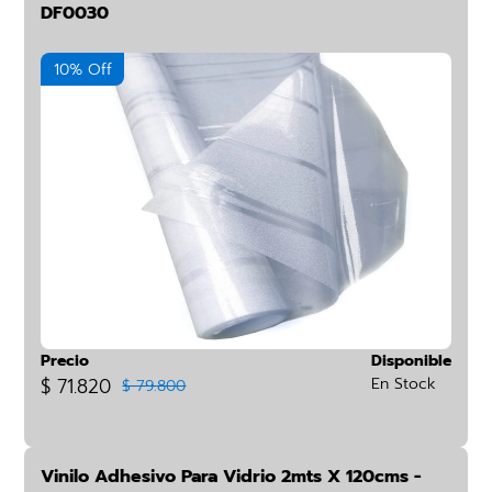
DF0030
10% Off
Precio
Disponible
$ 71.820
En Stock
$ 79.800
Vinilo Adhesivo Para Vidrio 2mts X 120cms -