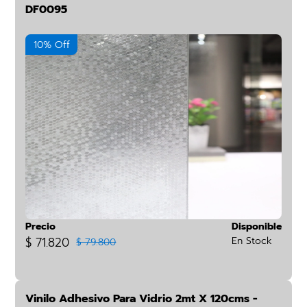
DF0095
10% Off
Precio
Disponible
$ 71.820
En Stock
$ 79.800
Vinilo Adhesivo Para Vidrio 2mt X 120cms -