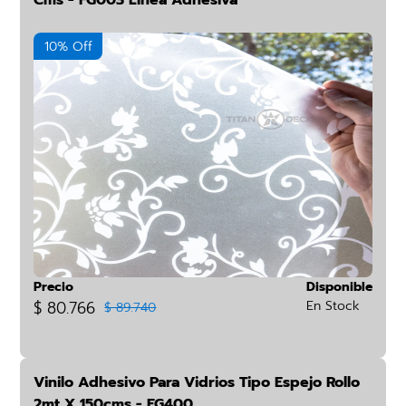
Cms - FG003 Línea Adhesiva
10% Off
Precio
Disponible
$ 80.766
En Stock
$ 89.740
Vinilo Adhesivo Para Vidrios Tipo Espejo Rollo
2mt X 150cms - FG400