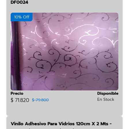
DF0024
10% Off
Precio
Disponible
$ 71.820
En Stock
$ 79.800
Vinilo Adhesivo Para Vidrios 120cm X 2 Mts -