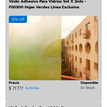
Vinilo Adhesivo Para Vidrios 1mt X 2mts -
FG0300 Hojas Verdes Línea Exclusiva
10% Off
Precio
Disponible
$ 71.777
En Stock
$ 79.752