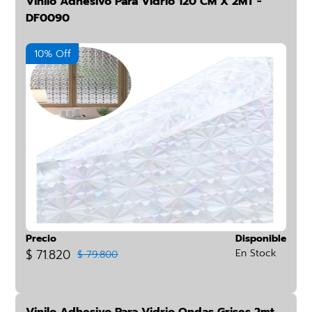
Vinilo Adhesivo Para Vidrio 120 CM X 2MT -
DF0090
10% Off
Precio
Disponible
$ 71.820
En Stock
$ 79.800