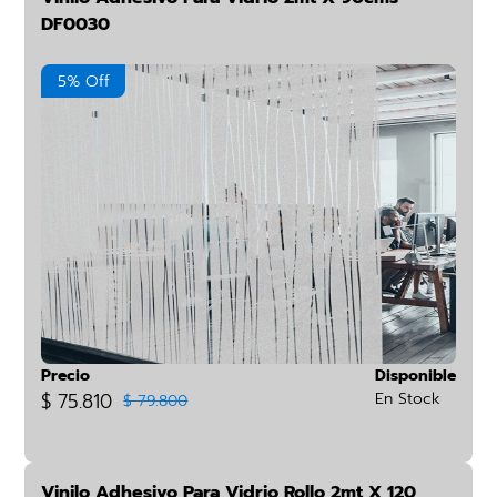
DF0030
5% Off
Precio
Disponible
$ 75.810
En Stock
$ 79.800
Vinilo Adhesivo Para Vidrio Rollo 2mt X 120