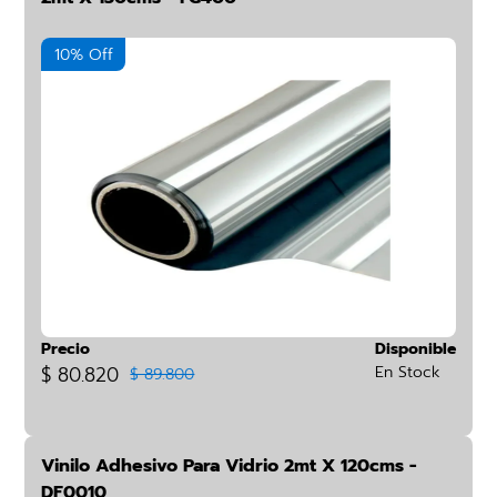
10% Off
Precio
Disponible
$ 80.820
En Stock
$ 89.800
Vinilo Adhesivo Para Vidrio 2mt X 120cms -
DF0010