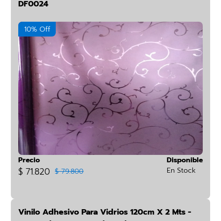
DF0024
10% Off
Precio
Disponible
$ 71.820
En Stock
$ 79.800
Vinilo Adhesivo Para Vidrios 120cm X 2 Mts -