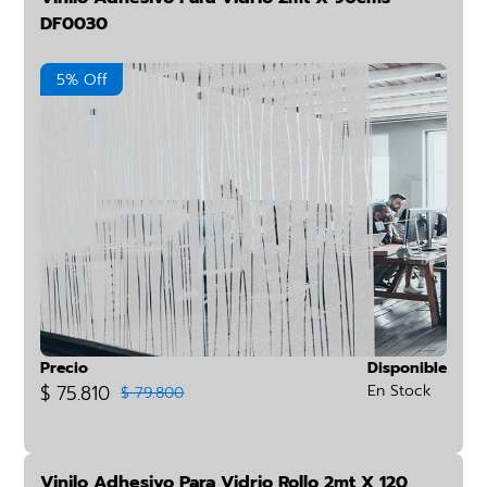
DF0030
5% Off
Precio
Disponible
$ 75.810
En Stock
$ 79.800
Vinilo Adhesivo Para Vidrio Rollo 2mt X 120