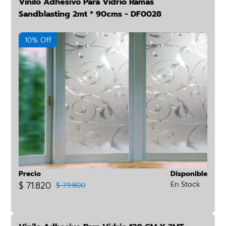
Vinilo Adhesivo Para Vidrio Ramas
Sandblasting 2mt * 90cms - DF0028
10% Off
Precio
Disponible
$ 71.820
En Stock
$ 79.800