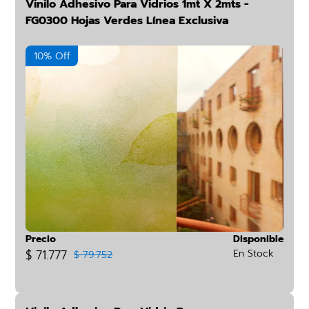
Vinilo Adhesivo Para Vidrios 1mt X 2mts -
FG0300 Hojas Verdes Línea Exclusiva
10% Off
Precio
Disponible
$ 71.777
En Stock
$ 79.752