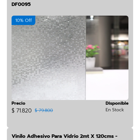
DF0095
10% Off
Precio
Disponible
$ 71.820
En Stock
$ 79.800
Vinilo Adhesivo Para Vidrio 2mt X 120cms -