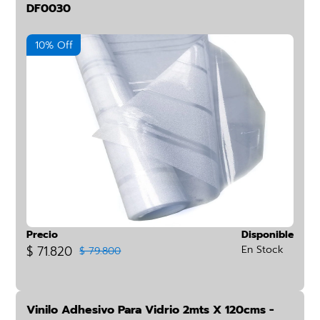
DF0030
10% Off
Precio
Disponible
$ 71.820
En Stock
$ 79.800
Vinilo Adhesivo Para Vidrio 2mts X 120cms -