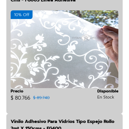
Cms - FG003 Línea Adhesiva
10% Off
Precio
Disponible
$ 80.766
En Stock
$ 89.740
Vinilo Adhesivo Para Vidrios Tipo Espejo Rollo
2mt X 150cms - FG400