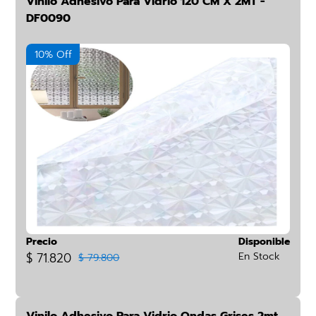
Vinilo Adhesivo Para Vidrio 120 CM X 2MT -
DF0090
10% Off
Precio
Disponible
$ 71.820
En Stock
$ 79.800