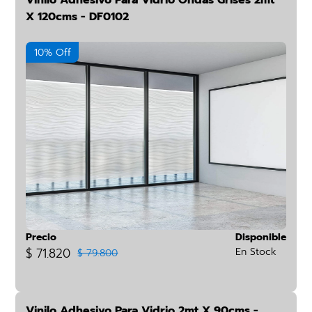
Vinilo Adhesivo Para Vidrio Ondas Grises 2mt
X 120cms - DF0102
10% Off
Precio
Disponible
$ 71.820
En Stock
$ 79.800
Vinilo Adhesivo Para Vidrio 2mt X 90cms -