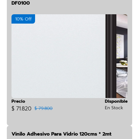
DF0100
10% Off
Precio
Disponible
$ 71.820
En Stock
$ 79.800
Vinilo Adhesivo Para Vidrio 120cms * 2mt