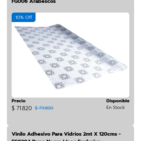
FG006 Arabescos
10% Off
Precio
Disponible
$ 71.820
En Stock
$ 79.800
Vinilo Adhesivo Para Vidrios 2mt X 120cms -