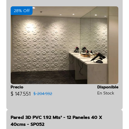
28% Off
Precio
Disponible
$ 147.551
En Stock
$ 204.932
Pared 3D PVC 1.92 Mts² - 12 Paneles 40 X
40cms - SP052