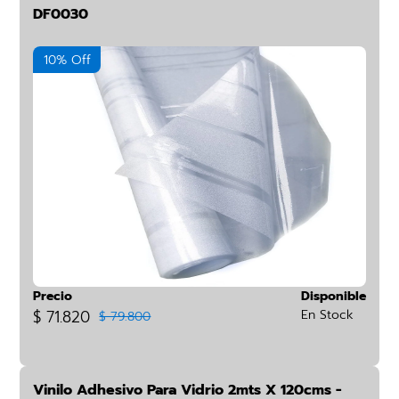
DF0030
10% Off
Precio
Disponible
$ 71.820
En Stock
$ 79.800
Vinilo Adhesivo Para Vidrio 2mts X 120cms -