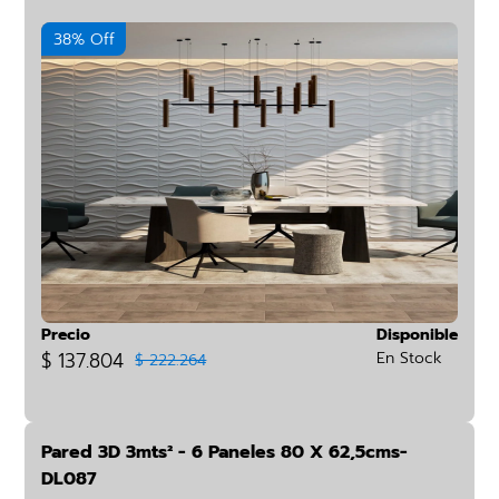
38% Off
Precio
Disponible
$ 137.804
En Stock
$ 222.264
Pared 3D 3mts² - 6 Paneles 80 X 62,5cms-
DL087