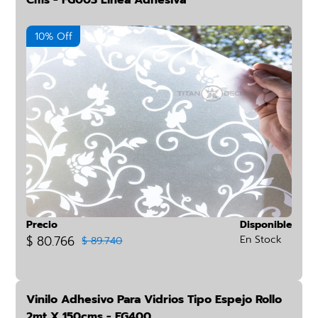
Cms - FG003 Línea Adhesiva
10% Off
Precio
Disponible
$ 80.766
En Stock
$ 89.740
Vinilo Adhesivo Para Vidrios Tipo Espejo Rollo
2mt X 150cms - FG400