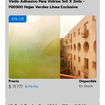
Vinilo Adhesivo Para Vidrios 1mt X 2mts -
FG0300 Hojas Verdes Línea Exclusiva
10% Off
Precio
Disponible
$ 71.777
En Stock
$ 79.752