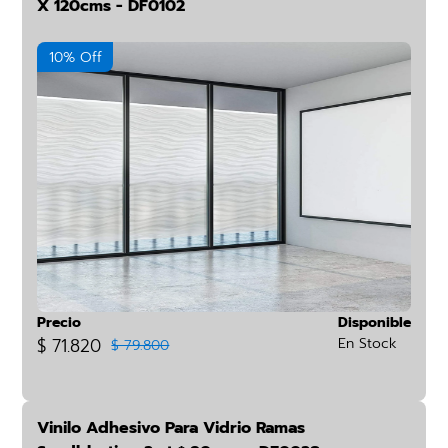
X 120cms - DF0102
10% Off
Precio
Disponible
$ 71.820
En Stock
$ 79.800
Vinilo Adhesivo Para Vidrio Ramas