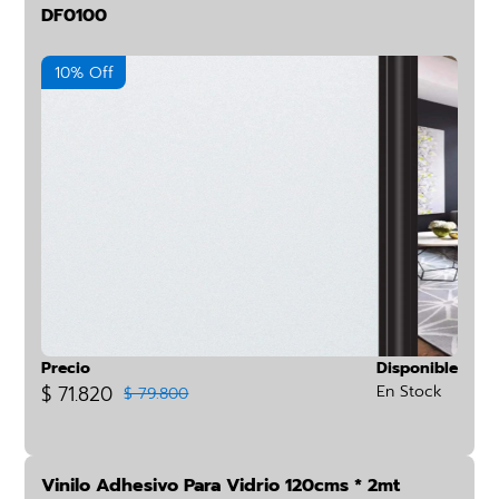
DF0100
10% Off
Precio
Disponible
$ 71.820
En Stock
$ 79.800
Vinilo Adhesivo Para Vidrio 120cms * 2mt