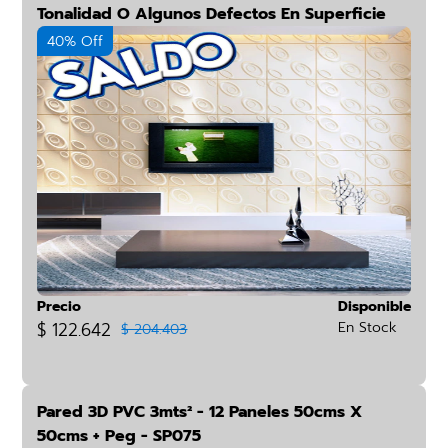
Tonalidad O Algunos Defectos En Superficie
40% Off
Precio
Disponible
$ 122.642
En Stock
$ 204.403
Pared 3D PVC 3mts² - 12 Paneles 50cms X
50cms + Peg - SP075