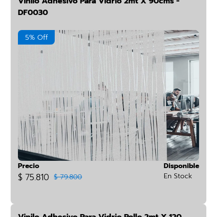
Vinilo Adhesivo Para Vidrio 2mt X 90cms -
DF0030
5% Off
Precio
Disponible
$ 75.810
En Stock
$ 79.800