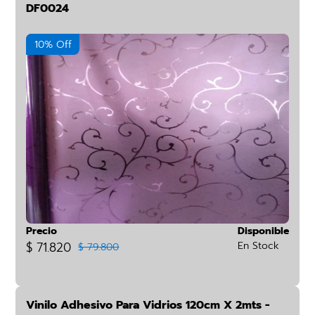
DF0024
10% Off
Precio
Disponible
$ 71.820
En Stock
$ 79.800
Vinilo Adhesivo Para Vidrios 120cm X 2mts -