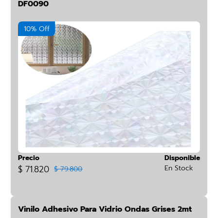
DF0090
10% Off
Precio
Disponible
$ 71.820
En Stock
$ 79.800
Vinilo Adhesivo Para Vidrio Ondas Grises 2mt