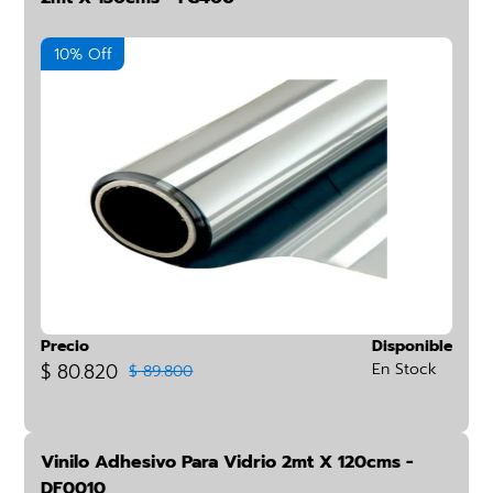
10% Off
Precio
Disponible
$ 80.820
En Stock
$ 89.800
Vinilo Adhesivo Para Vidrio 2mt X 120cms -
DF0010