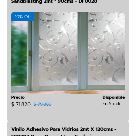
Sandblasting 2mt * 90cms - DF0028
10% Off
Precio
Disponible
$ 71.820
En Stock
$ 79.800
Vinilo Adhesivo Para Vidrios 2mt X 120cms -