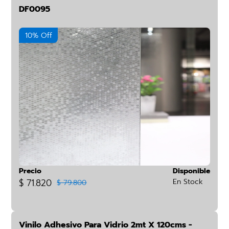
DF0095
10% Off
Precio
Disponible
$ 71.820
En Stock
$ 79.800
Vinilo Adhesivo Para Vidrio 2mt X 120cms -