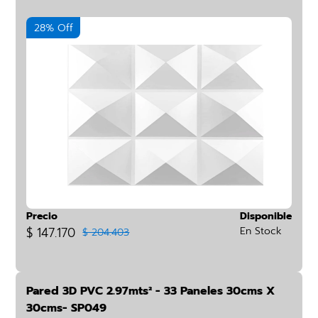
28% Off
Precio
Disponible
$ 147.170
En Stock
$ 204.403
Pared 3D PVC 2.97mts² - 33 Paneles 30cms X
30cms- SP049