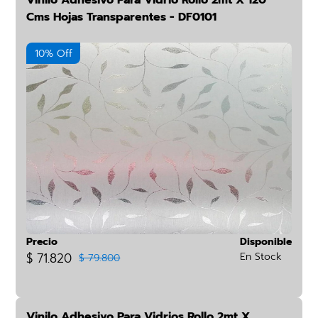
Vinilo Adhesivo Para Vidrio Rollo 2mt X 120
Cms Hojas Transparentes - DF0101
10% Off
Precio
Disponible
$ 71.820
En Stock
$ 79.800
Vinilo Adhesivo Para Vidrios Rollo 2mt X