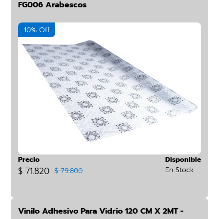
FG006 Arabescos
10% Off
Precio
Disponible
$ 71.820
En Stock
$ 79.800
Vinilo Adhesivo Para Vidrio 120 CM X 2MT -