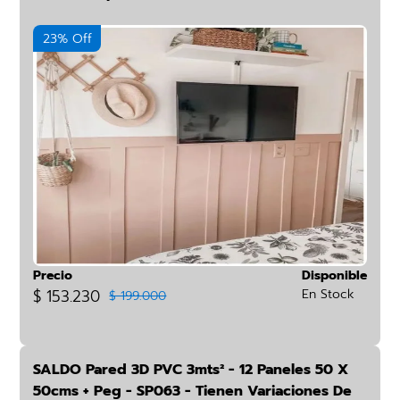
23% Off
Precio
Disponible
$ 153.230
En Stock
$ 199.000
SALDO Pared 3D PVC 3mts² - 12 Paneles 50 X
50cms + Peg - SP063 - Tienen Variaciones De